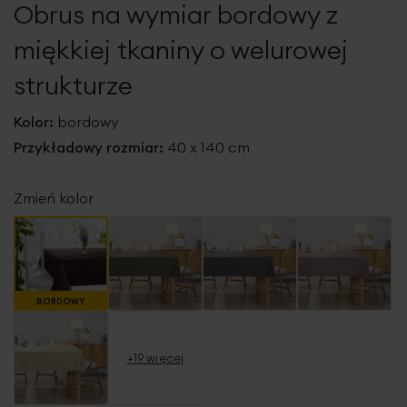
Obrus na wymiar bordowy z
galerii
miękkiej tkaniny o welurowej
strukturze
Kolor:
bordowy
Przykładowy rozmiar:
40 x 140 cm
Zmień kolor
BORDOWY
+19 więcej