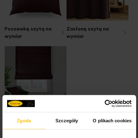
Poszewkę szytą na
Zasłonę szytą na
wymiar
wymiar
Roletę szytą na
Zgoda
Szczegóły
O plikach cookies
wymiar