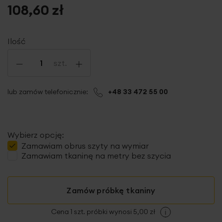
108,60 zł
Ilość
-
+
szt.
lub zamów telefonicznie:
+48 33 472 55 00
Wybierz opcję:
Zamawiam
obrus szyty
na wymiar
Zamawiam tkaninę na metry bez szycia
Zamów próbkę tkaniny
Cena 1 szt. próbki wynosi 5,00 zł