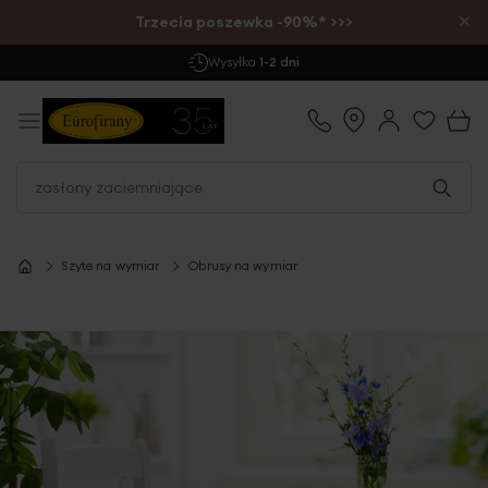
×
Trzecia poszewka -90%* >>>
Wysyłka
1-2 dni
Szyte na wymiar
Obrusy na wymiar
Przejdź
na
koniec
galerii