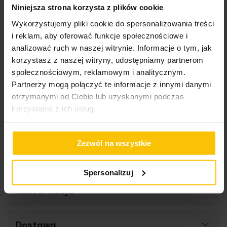
Niniejsza strona korzysta z plików cookie
Inne produkty z kolekcji:
Kolekcja
Wykorzystujemy pliki cookie do spersonalizowania treści
podstawowa
i reklam, aby oferować funkcje społecznościowe i
analizować ruch w naszej witrynie. Informacje o tym, jak
korzystasz z naszej witryny, udostępniamy partnerom
społecznościowym, reklamowym i analitycznym.
Partnerzy mogą połączyć te informacje z innymi danymi
Dane techniczne
otrzymanymi od Ciebie lub uzyskanymi podczas
korzystania z ich usług.
Więcej
Opis
SKU
O61426031
informacji
Zezwól na wszystkie
Rozmiar (szer. x dł.)
40 x 140 cm
Obrus to ponadczasowa, praktyczna i gustowna
Wymiarowanie i instrukcja
Szerokość towaru
40 cm
dekoracja, która ma za zadanie podkreślenie elegancji
Spersonalizuj
nakrycia stołu. Szykując ważną uroczystość rodzinną, czy
Długość towaru
140 cm
też spotkanie w wąskim gronie przyjaciół, nie możesz
Nasz kalkulator powstał, by ułatwić Ci wybór obrusu
Konserwacja
zapomnieć o tym niezwykłym dodatku, gwarantującym
dopasowanego do wielkości stołu oraz stylu aranżacji
Rodzaj tkaniny
matowe, welurowe,
celebrowanie wspólnych posiłków w eleganckiej
wnętrza.
gładkie
atmosferze.
Dostawa
Pranie z zachowaniem ostrożności w