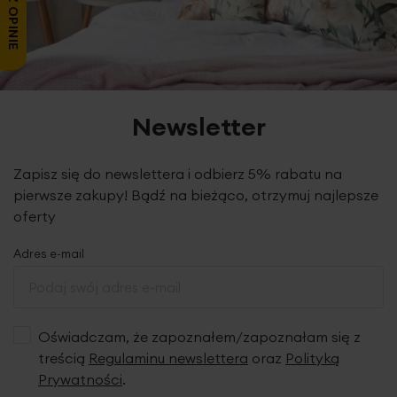
prywatność.
Stopień zaciemnienia wynosi ok. 50%.
Ze
względu na brak przewodniego wzoru i zdobień,
tkaninę z
łatwością dopasujesz do różnych koncepcji
wnętrzarskich,
również dobór firany nie jest
skomplikowany, gdyż większość wzorów prezentuje się w
tym zestawieniu atrakcyjnie.
Newsletter
Zapisz się do newslettera i odbierz 5% rabatu na
pierwsze zakupy! Bądź na bieżąco, otrzymuj najlepsze
oferty
Adres e-mail
Oświadczam, że zapoznałem/zapoznałam się z
treścią
Regulaminu newslettera
oraz
Polityką
Prywatności
.