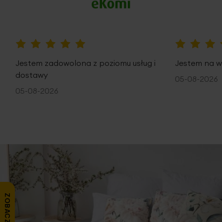
100%
100%
Jestem zadowolona z poziomu usług i
Jestem na w
dostawy
05-08-2026
05-08-2026
Gładka
tkanina o miękkim, zamszowym chwycie z
wyraźnym strukturalnym wzorem
o jednolitym odcieniu,
wyciszająca i wizualnie porządkująca wnętrze.
Jednolity,
gładki odcień
elegancko otula okno, tworząc subtelne
dopełnienie aranżacji wnętrza. Tkanina po
zawieszeniu
bardzo ładnie się układa
, tworząc miękkie i
regularne fale delikatnie spływające z karnisza.
Grubszy
materiał
skutecznie
ogranicza dopływ światła
ZOBACZ OPINIE
słonecznego
, odgradzając wnętrze przed spojrzeniami z
zewnątrz, chroniąc tym samym Twoją