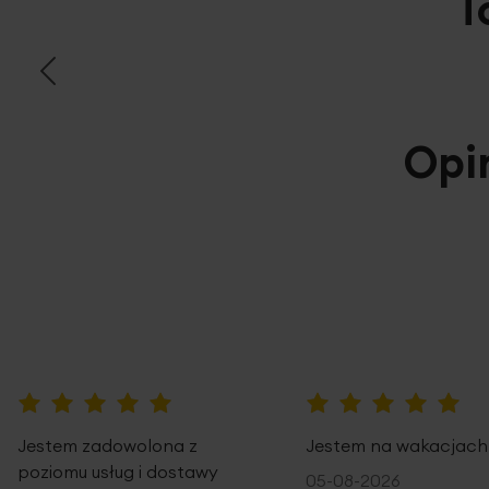
T
Opi
100%
100%
Jestem zadowolona z
Jestem na wakacjach
poziomu usług i dostawy
05-08-2026