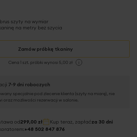
brus szyty
na wymiar
aninę na metry bez szycia
Zamów próbkę tkaniny
Cena 1 szt. próbki wynosi 5,00 zł
acji
7-9 dni roboczych
wany specjalnie pod zlecenie klienta (szyty na miarę), nie
 oraz możliwości rezerwacji w salonie.
stawa od
299,00 zł
Kup teraz, zapłać
za 30 dni
koratorem:
+48 502 847 876