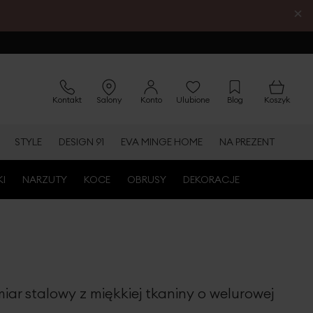
×
Kontakt
Salony
Konto
Ulubione
Blog
Koszyk
STYLE
DESIGN 91
EVA MINGE HOME
NA PREZENT
KI
NARZUTY
KOCE
OBRUSY
DEKORACJE
ar stalowy z miękkiej tkaniny o welurowej