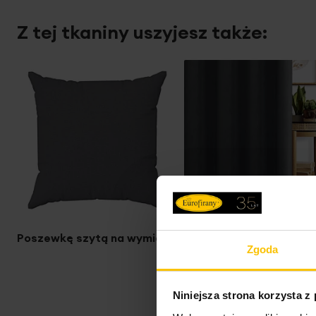
Z tej tkaniny uszyjesz także:
Poszewkę szytą na wymiar
Zasłonę szytą na wymi
Zgoda
Niniejsza strona korzysta z