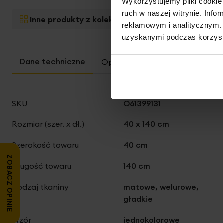
Wykorzystujemy pliki cookie 
ruch w naszej witrynie. Inf
Inne produkty z kolekcji:
Royal Collection
reklamowym i analitycznym. 
uzyskanymi podczas korzysta
Opis
Wymiarowanie i instruk
Więcej
SKU
O61399131
informacji
Rozmiar (szer. x dł.)
40 x 140 cm
Szerokość towaru
40 cm
ZOBACZ OPINIE
Długość towaru
140 cm
Rodzaj tkaniny
matowe, welurowe,
gładkie
Wzór
jednokolorowe