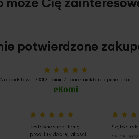
o może Cię zainteresow
nie potwierdzone zaku
5%
Na podstawie 28319 opinii. Zobacz niektóre opinie tutaj.
100%
100%
.
Jesteście super firmą
Szybko i sk
produkty dobrej jakości
05-08-2026