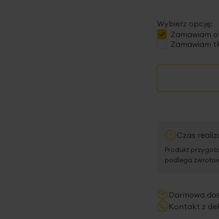
Wybierz opcję:
Zamawiam
o
Zamawiam tk
Czas realiz
Produkt przygoto
podlega zwrotowi
Darmowa do
Kontakt z de