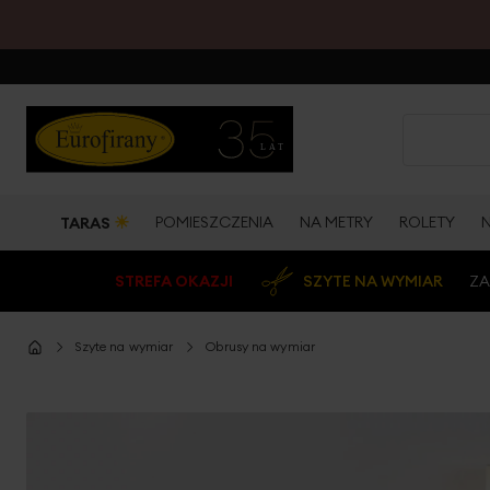
☀
POMIESZCZENIA
NA METRY
ROLETY
TARAS
STREFA OKAZJI
SZYTE NA WYMIAR
ZA
Szyte na wymiar
Obrusy na wymiar
Przejdź
na
koniec