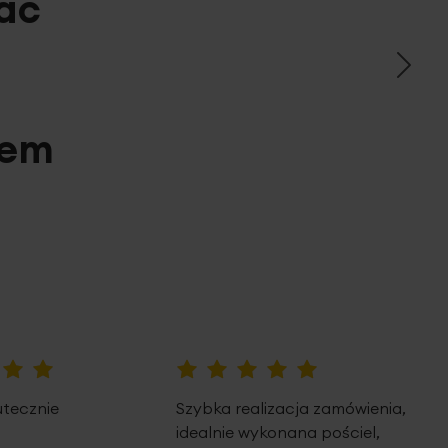
ać
pem
100%
utecznie
Szybka realizacja zamówienia,
idealnie wykonana pościel,