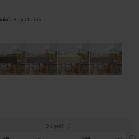
miar:
40 x 140 cm
Długość
×