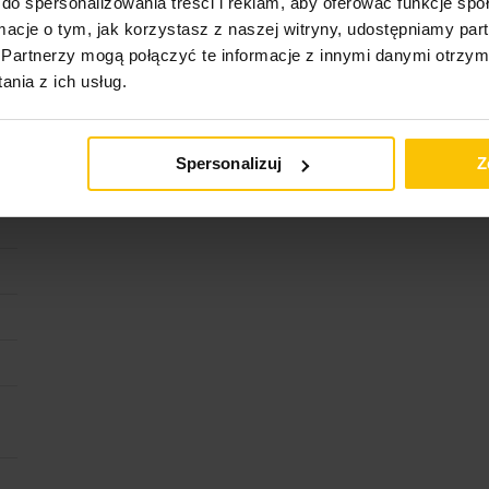
do spersonalizowania treści i reklam, aby oferować funkcje sp
ormacje o tym, jak korzystasz z naszej witryny, udostępniamy p
Partnerzy mogą połączyć te informacje z innymi danymi otrzym
nia z ich usług.
cja
Konserwacja
Dostawa
Spersonalizuj
Z