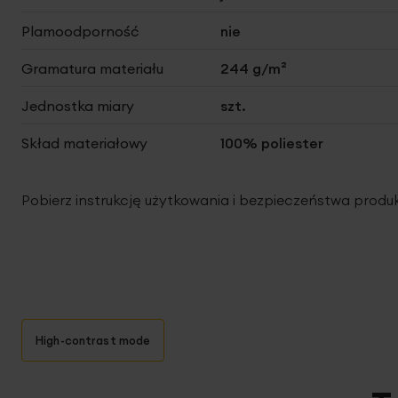
Plamoodporność
nie
Gramatura materiału
244 g/m²
Jednostka miary
szt.
Skład materiałowy
100% poliester
Pobierz instrukcję użytkowania i bezpieczeństwa produ
High-contrast mode