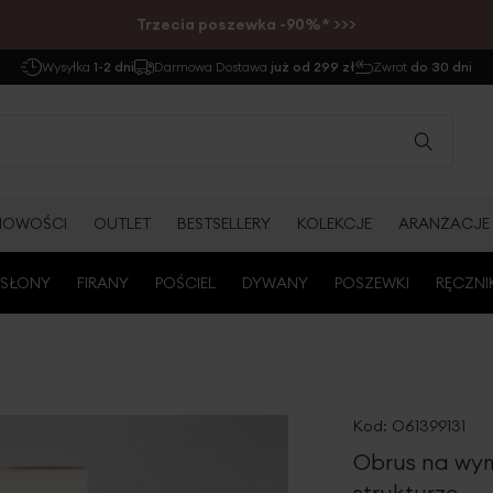
Trzecia poszewka -90%* >>>
Wysyłka
1-2 dni
Darmowa Dostawa
już od 299 zł
Zwrot
do 30 dni
NOWOŚCI
OUTLET
BESTSELLERY
KOLEKCJE
ARANŻACJE
SŁONY
FIRANY
POŚCIEL
DYWANY
POSZEWKI
RĘCZNI
Kod:
O61399131
Obrus na wymi
strukturze