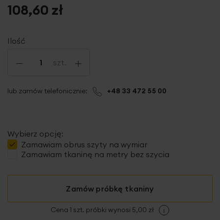
108,60 zł
Ilość
-
+
szt.
lub zamów telefonicznie:
+48 33 472 55 00
Wybierz opcję:
Zamawiam
obrus szyty
na wymiar
Zamawiam tkaninę na metry bez szycia
Zamów próbkę tkaniny
Cena 1 szt. próbki wynosi 5,00 zł