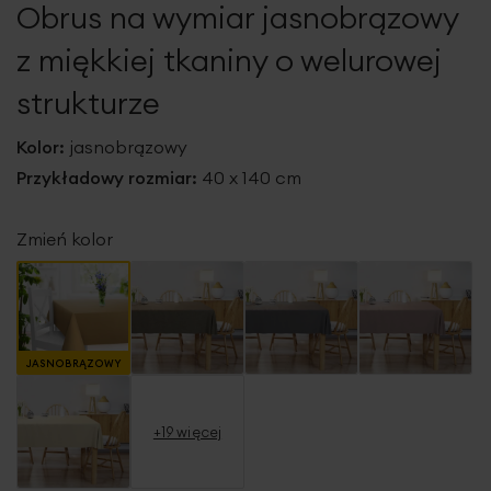
Obrus na wymiar jasnobrązowy
galerii
z miękkiej tkaniny o welurowej
strukturze
Kolor:
jasnobrązowy
Przykładowy rozmiar:
40 x 140 cm
Zmień kolor
JASNOBRĄZOWY
+19 więcej