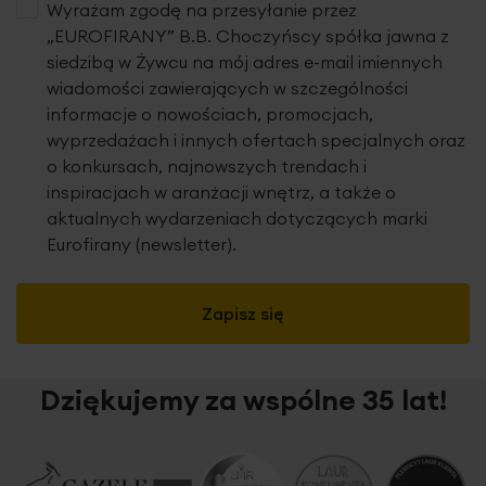
prywatność.
Stopień zaciemnienia wynosi ok. 50%.
Ze
Wyrażam zgodę na przesyłanie przez
względu na brak przewodniego wzoru i zdobień,
tkaninę z
„EUROFIRANY” B.B. Choczyńscy spółka jawna z
łatwością dopasujesz do różnych koncepcji
siedzibą w Żywcu na mój adres e-mail imiennych
wnętrzarskich,
również dobór firany nie jest
wiadomości zawierających w szczególności
skomplikowany, gdyż większość wzorów prezentuje się w
informacje o nowościach, promocjach,
tym zestawieniu atrakcyjnie.
wyprzedażach i innych ofertach specjalnych oraz
o konkursach, najnowszych trendach i
inspiracjach w aranżacji wnętrz, a także o
aktualnych wydarzeniach dotyczących marki
Eurofirany (newsletter).
Zapisz się
Dziękujemy za wspólne 35 lat!