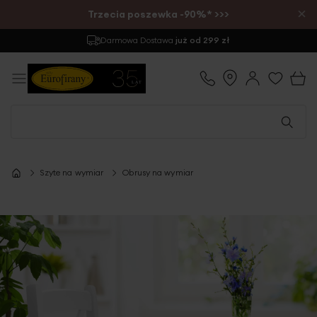
×
Trzecia poszewka -90%* >>>
Darmowa Dostawa
już od 299 zł
Szyte na wymiar
Obrusy na wymiar
Przejdź
na
koniec
galerii