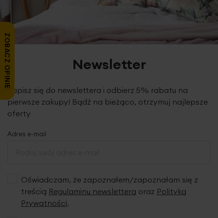
ZOBACZ OPINIE
Newsletter
Zapisz się do newslettera i odbierz 5% rabatu na
pierwsze zakupy! Bądź na bieżąco, otrzymuj najlepsze
oferty
Gładka
tkanina o miękkim, zamszowym chwycie z
wyraźnym strukturalnym wzorem
o jednolitym odcieniu,
Adres e-mail
wyciszająca i wizualnie porządkująca wnętrze.
Jednolity,
gładki odcień
elegancko otula okno, tworząc subtelne
dopełnienie aranżacji wnętrza. Tkanina po
zawieszeniu
bardzo ładnie się układa
, tworząc miękkie i
regularne fale delikatnie spływające z karnisza.
Grubszy
Oświadczam, że zapoznałem/zapoznałam się z
materiał
skutecznie
ogranicza dopływ światła
treścią
Regulaminu newslettera
oraz
Polityką
słonecznego
, odgradzając wnętrze przed spojrzeniami z
Prywatności
.
zewnątrz, chroniąc tym samym Twoją