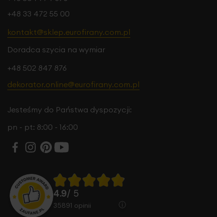
+48 33 472 55 00
kontakt@sklep.eurofirany.com.pl
Doradca szycia na wymiar
+48 502 847 876
dekorator.online@eurofirany.com.pl
Jesteśmy do Państwa dyspozycji:
pn - pt: 8:00 - 16:00
4.9
/ 5
35891
opinii