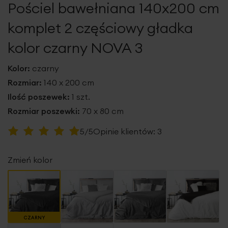
Pościel bawełniana 140x200 cm
galerii
komplet 2 częściowy gładka
kolor czarny NOVA 3
Kolor:
czarny
Rozmiar:
140 x 200 cm
Ilość poszewek:
1 szt.
Rozmiar poszewki:
70 x 80 cm
Ocena:
5/5
Opinie klientów:
3
100
100
% of
Zmień kolor
CZARNY