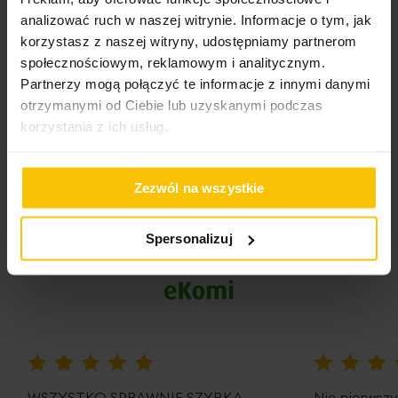
To może Cię zainteresować
o
prać w temperaturze: 40
C
analizować ruch w naszej witrynie. Informacje o tym, jak
korzystasz z naszej witryny, udostępniamy partnerom
nie czyścić chemicznie
społecznościowym, reklamowym i analitycznym.
Partnerzy mogą połączyć te informacje z innymi danymi
otrzymanymi od Ciebie lub uzyskanymi podczas
korzystania z ich usług.
Opinie potwierdzone zakupem
Zezwól na wszystkie
5%
Spersonalizuj
Na podstawie 28332 opinii. Zobacz niektóre opinie
tutaj.
100%
100%
WSZYSTKO SPRAWNIE SZYBKA
Nie pierwsz