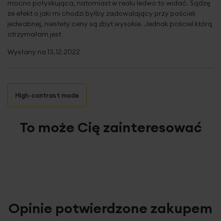
mocno połyskująca, natomiast w realu ledwo to widać. Sądzę
że efekt o jaki mi chodzi byłby zadowalający przy pościeli
jedwabnej, niestety ceny są zbyt wysokie. Jednak pościel którą
otrzymałam jest
Wysłany na
13.12.2022
High-contrast mode
To może Cię zainteresować
Opinie potwierdzone zakupem