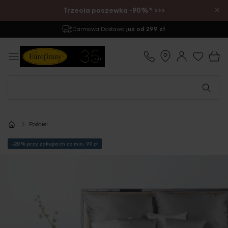
×
Trzecia poszewka -90%* >>>
Zwrot
do 30 dni
Pościel
-20% przy zakupach za min. 99 zł
Przejdź
na
koniec
galerii