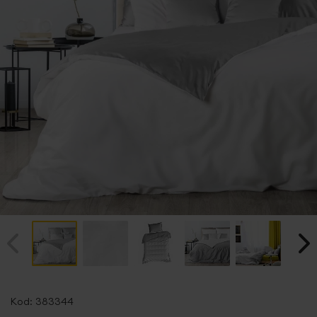
Przejdź
na
Kod:
383344
początek