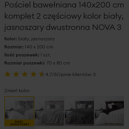
Pościel bawełniana 140x200 cm
galerii
komplet 2 częściowy kolor biały,
jasnoszary dwustronna NOVA 3
Kolor:
biały, jasnoszary
Rozmiar:
140 x 200 cm
Ilość poszewek:
1 szt.
Rozmiar poszewki:
70 x 80 cm
Ocena:
4.7/5
Opinie klientów:
3
93
100
% of
Zmień kolor
BIAŁY,
JASNOSZARY