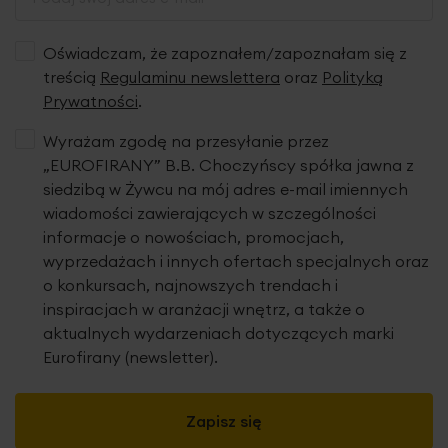
Oświadczam, że zapoznałem/zapoznałam się z
treścią
Regulaminu newslettera
oraz
Polityką
Prywatności
.
Wyrażam zgodę na przesyłanie przez
„EUROFIRANY” B.B. Choczyńscy spółka jawna z
siedzibą w Żywcu na mój adres e-mail imiennych
wiadomości zawierających w szczególności
informacje o nowościach, promocjach,
wyprzedażach i innych ofertach specjalnych oraz
o konkursach, najnowszych trendach i
inspiracjach w aranżacji wnętrz, a także o
aktualnych wydarzeniach dotyczących marki
Eurofirany (newsletter).
Zapisz się