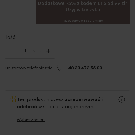
Dodatkowe -5% z kodem EF5 od 99 zł*
Użyj w koszyku
*Szczegóły w regulaminie
Ilość
-
+
kpl.
lub zamów telefonicznie:
+48 33 472 55 00
Ten produkt możesz
zarezerwować i
odebrać
w salonie stacjonarnym.
Wybierz salon