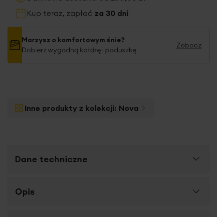
Kup teraz, zapłać
za 30 dni
Marzysz o komfortowym śnie?
Zobacz
Dobierz wygodną kołdrę i poduszkę
Inne produkty z kolekcji:
Nova
Dane techniczne
Więcej
Opis
SKU
433788
informacji
Rozmiar (szer. x dł.)
140 x 200 cm