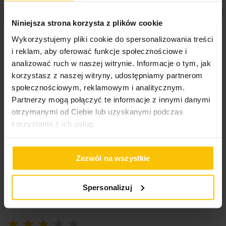
Waga netto
1046 g
Nie suszyć w suszarce bębnowej
Komplet zawiera:
Niniejsza strona korzysta z plików cookie
Poszewka na poduszkę
Pościel bawełniana
Wykorzystujemy pliki cookie do spersonalizowania treści
Pobierz instrukcję użytkowania i bezpieczeństwa produktu
40x40 cm z satyny
160x200 cm komplet 3
i reklam, aby oferować funkcje społecznościowe i
bawełnianej
poszwę na kołdrę: 140 x 200 cm - 1 szt.
częściowy gładka kolor
analizować ruch w naszej witrynie. Informacje o tym, jak
poszewkę na poduszkę: 70 x 80 cm - 1 szt.
jasnobrązowa NOVA
jasnobrązowy NOVA 3
korzystasz z naszej witryny, udostępniamy partnerom
skład: 100% bawełna – wysokiej jakości satyna
społecznościowym, reklamowym i analitycznym.
bawełniana
19,10 zł
188,20 zł
Partnerzy mogą połączyć te informacje z innymi danymi
gramatura: 125 g/m2
otrzymanymi od Ciebie lub uzyskanymi podczas
Dodaj do listy życzeń
Dodaj do listy życzeń
Do
Dodaj do koszyka
Dodaj do koszyka
korzystania z ich usług.
Zezwól na wszystkie
Opinie o produkcie
Spersonalizuj