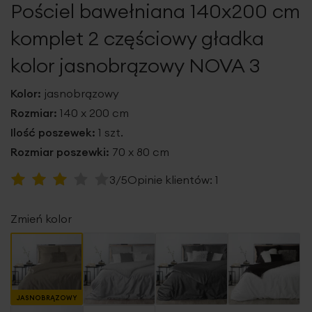
Pościel bawełniana 140x200 cm
galerii
komplet 2 częściowy gładka
kolor jasnobrązowy NOVA 3
Kolor:
jasnobrązowy
Rozmiar:
140 x 200 cm
Ilość poszewek:
1 szt.
Rozmiar poszewki:
70 x 80 cm
Ocena:
3/5
Opinie klientów:
1
60
100
% of
Zmień kolor
JASNOBRĄZOWY