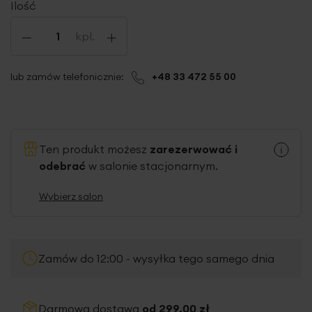
Ilość
-
+
kpl.
lub zamów telefonicznie:
+48 33 472 55 00
Ten produkt możesz
zarezerwować i
odebrać
w salonie stacjonarnym.
Wybierz salon
Zamów do 12:00 - wysyłka tego samego dnia
Darmowa dostawa
od 299,00 zł