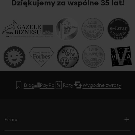
Dziękujemy za wspólne 35 lat!
Blog
PayPo
Raty
Wygodne zwroty
Firma