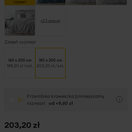
CZARNY
+23 więcej
Zmień rozmiar
160 x 200 cm
180 x 200 cm
188,20 zł
/ szt.
203,20 zł
/ szt.
Przeróbka krawiecka (zmniejszamy
rozmiar)
od +
9,60 zł
203,20 zł