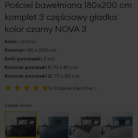
Pościel bawełniana 180x200 cm
galerii
komplet 3 częściowy gładka
kolor czarny NOVA 3
Kolor:
czarny
Rozmiar:
180 x 200 cm
Ilość poszewek:
2 szt.
Rozmiar poszewki 1:
70 x 80 cm
Rozmiar poszewki 2:
70 x 80 cm
Ocena:
5/5
Opinie klientów:
1
100
100
% of
Zmień kolor