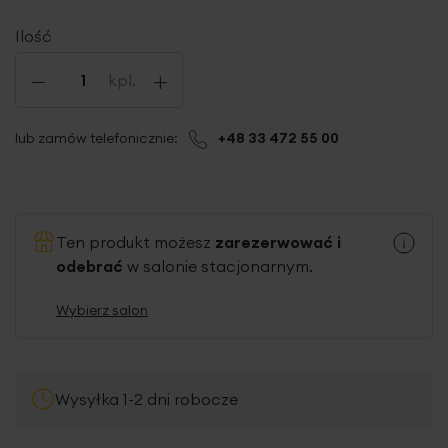
Ilość
-
+
kpl.
lub zamów telefonicznie:
+48 33 472 55 00
Ten produkt możesz
zarezerwować i
odebrać
w salonie stacjonarnym.
Wybierz salon
Wysyłka 1-2 dni robocze