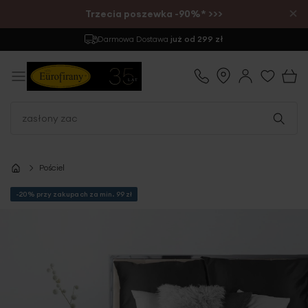
×
Trzecia poszewka -90%* >>>
Darmowa Dostawa
już od 299 zł
Pościel
-20% przy zakupach za min. 99 zł
Przejdź
na
koniec
galerii