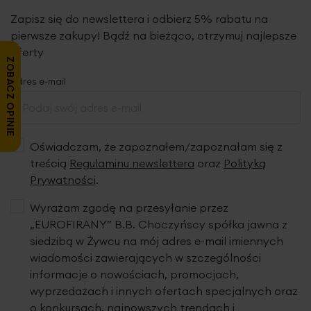
Zapisz się do newslettera i odbierz 5% rabatu na
pierwsze zakupy! Bądź na bieżąco, otrzymuj najlepsze
oferty
ZOBACZ OPINIE
Adres e-mail
Oświadczam, że zapoznałem/zapoznałam się z
treścią
Regulaminu newslettera
oraz
Polityką
Prywatności
.
Wyrażam zgodę na przesyłanie przez
„EUROFIRANY” B.B. Choczyńscy spółka jawna z
siedzibą w Żywcu na mój adres e-mail imiennych
wiadomości zawierających w szczególności
informacje o nowościach, promocjach,
wyprzedażach i innych ofertach specjalnych oraz
o konkursach, najnowszych trendach i