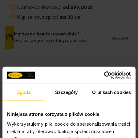
Darmowa dostawa
od 299,00 zł
Kup teraz, zapłać
za 30 dni
Marzysz o komfortowym śnie?
Zobacz
Dobierz wygodną kołdrę i poduszkę
Inne produkty z kolekcji:
Nova
Zgoda
Szczegóły
O plikach cookies
Dane techniczne
Niniejsza strona korzysta z plików cookie
Wykorzystujemy pliki cookie do spersonalizowania treści
Więcej
Opis
i reklam, aby oferować funkcje społecznościowe i
SKU
383463
informacji