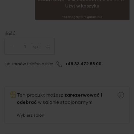
Użyj w koszyku
*Szczegóły w regulaminie
Ilość
-
+
kpl.
lub zamów telefonicznie:
+48 33 472 55 00
Ten produkt możesz
zarezerwować i
odebrać
w salonie stacjonarnym.
Wybierz salon