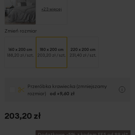
+23 więcej
Zmień rozmiar
160 x 200 cm
180 x 200 cm
220 x 200 cm
188,20 zł
/ szt.
203,20 zł
/ szt.
231,40 zł
/ szt.
Przeróbka krawiecka (zmniejszamy
rozmiar)
od +
9,60 zł
203,20 zł
Dodatkowe -5% z kodem EF5 od 99 zł*