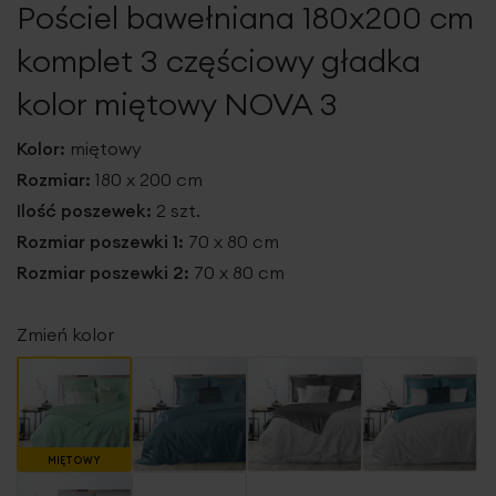
Pościel bawełniana 180x200 cm
galerii
komplet 3 częściowy gładka
kolor miętowy NOVA 3
Kolor:
miętowy
Rozmiar:
180 x 200 cm
Ilość poszewek:
2 szt.
Rozmiar poszewki 1:
70 x 80 cm
Rozmiar poszewki 2:
70 x 80 cm
Zmień kolor
MIĘTOWY