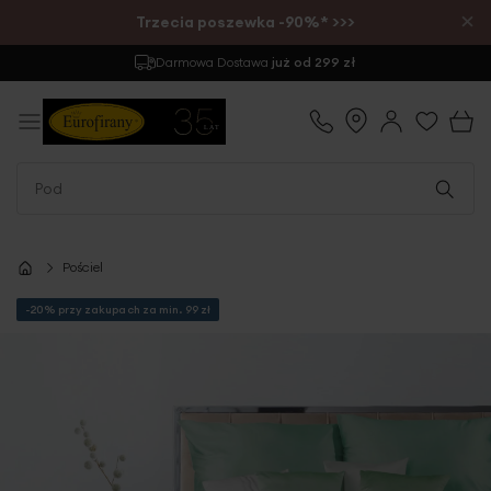
×
Trzecia poszewka -90%* >>>
Darmowa Dostawa
już od 299 zł
Pościel
-20% przy zakupach za min. 99 zł
Przejdź
na
koniec
galerii