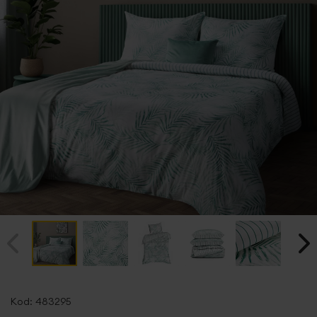
Przejdź
na
Kod:
483295
początek