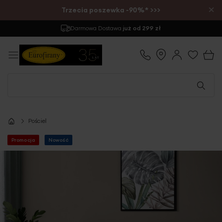
×
Trzecia poszewka -90%* >>>
Darmowa Dostawa
już od 299 zł
Pościel
Promocja
Nowość
Przejdź
na
koniec
galerii