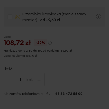
Przeróbka krawiecka (zmniejszamy
rozmiar)
od +
9,60 zł
Cena
108,72 zł
-20%
Najniższa cena z 30 dni przed obniżką:
135,90 zł
Cena regularna:
135,90 zł
Ilość
-
+
kpl.
lub zamów telefonicznie:
+48 33 472 55 00