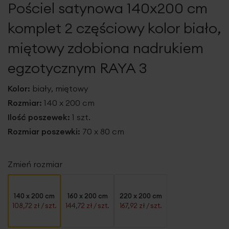
Pościel satynowa 140x200 cm
galerii
komplet 2 częściowy kolor biało,
miętowy zdobiona nadrukiem
egzotycznym RAYA 3
Kolor:
biały, miętowy
Rozmiar:
140 x 200 cm
Ilość poszewek:
1 szt.
Rozmiar poszewki:
70 x 80 cm
Zmień rozmiar
140 x 200 cm
160 x 200 cm
220 x 200 cm
108,72 zł
/ szt.
144,72 zł
/ szt.
167,92 zł
/ szt.