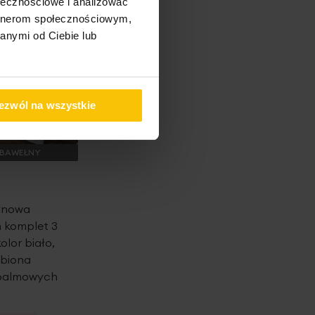
ołecznościowe i analizować
artnerom społecznościowym,
anymi od Ciebie lub
ezwól na wszystkie
 BAWEŁNY
tynowa
 komplet 3
olor biało,
biona
 palmowych