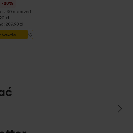
-20%
a z 30 dni przed
90 zł
na:
209,90 zł
Dodaj
o koszyka
do
listy
życzeń
ać