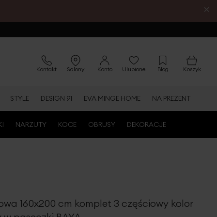
×
Kontakt
Salony
Konto
Ulubione
Blog
Koszyk
STYLE
DESIGN 91
EVA MINGE HOME
NA PREZENT
KI
NARZUTY
KOCE
OBRUSY
DEKORACJE
nowa 160x200 cm komplet 3 częściowy kolor
y w paseczki RAYA