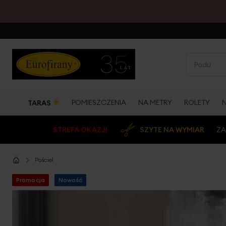
☀
POMIESZCZENIA
NA METRY
ROLETY
TARAS
STREFA OKAZJI
SZYTE NA WYMIAR
ZA
Pościel
Promocja
Nowość
Przejdź
na
koniec