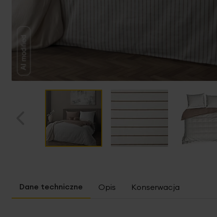
Przejdź
na
początek
Opis
Konserwacja
galerii