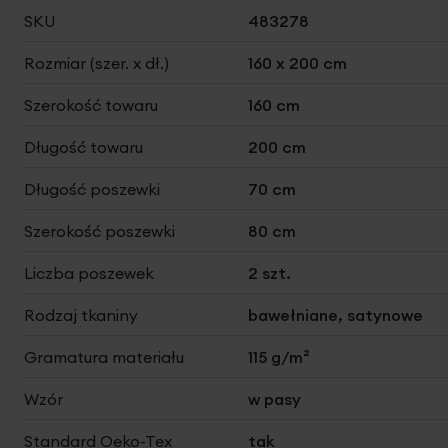
Więcej
SKU
483278
informacji
Rozmiar (szer. x dł.)
160 x 200 cm
Szerokość towaru
160 cm
Długość towaru
200 cm
Długość poszewki
70 cm
Szerokość poszewki
80 cm
Liczba poszewek
2 szt.
Rodzaj tkaniny
bawełniane, satynowe
Gramatura materiału
115 g/m²
Wzór
w pasy
Standard Oeko-Tex
tak