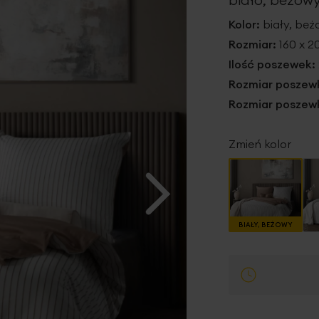
Kolor:
biały, be
Rozmiar:
160 x 
Ilość poszewek:
Rozmiar poszewk
Rozmiar poszewk
Zmień kolor
BIAŁY, BEŻOWY