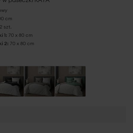
żowy
200 cm
2 szt.
i 1:
70 x 80 cm
i 2:
70 x 80 cm