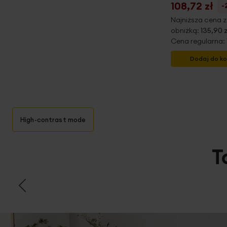
108,72 zł
-
Najniższa cena z
obniżką:
135,90 
Cena regularna:
Dodaj do k
High-contrast mode
T