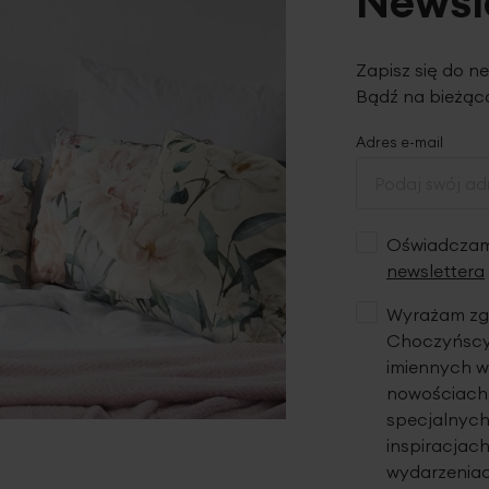
Newsl
Zapisz się do n
Bądź na bieżąco
Adres e-mail
Oświadczam,
newslettera
Wyrażam zgo
Choczyńscy 
imiennych w
nowościach,
specjalnych
inspiracjach
wydarzeniac