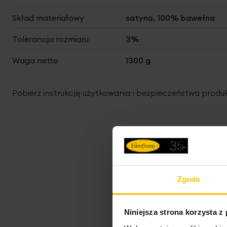
Skład materiałowy
satyna, 100% bawełna
Tolerancja rozmiaru
3%
Waga netto
1300 g
Pobierz instrukcję użytkowania i bezpieczeństwa produ
Zgoda
Niniejsza strona korzysta z
Promocja
No