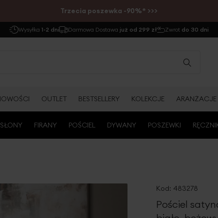
Trzecia poszewka -90%* >>>
Wysyłka
1-2 dni
Darmowa Dostawa
już od 299 zł
Zwrot
do 30 dni
NOWOŚCI
OUTLET
BESTSELLERY
KOLEKCJE
ARANŻACJE
SŁONY
FIRANY
POŚCIEL
DYWANY
POSZEWKI
RĘCZNI
Kod:
483278
Pościel saty
biało, beżow