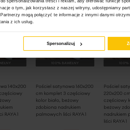
do spersonalizowania treści i reklam, aby oferować funkcje sp
ormacje o tym, jak korzystasz z naszej witryny, udostępniamy p
Partnerzy mogą połączyć te informacje z innymi danymi otrzym
nia z ich usług.
Spersonalizuj
Z
WEŁNY
100% BAWEŁNY
100%
owa 140x200
Pościel satynowa 160x200
Pościel sa
 częściowy
cm komplet 3 częściowy
220x200 cm
eżowy
kolor biało, beżowy
częściowy k
rukiem
zdobiona nadrukiem
beżowy zdo
ci RAYA 1
palmowych liści RAYA 1
nadrukiem
liści RAYA 1