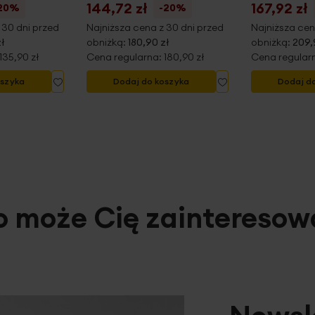
144,72 zł
167,92 zł
20%
-20%
 30 dni przed
Najniższa cena z 30 dni przed
Najniższa cen
zł
obniżką:
180,90 zł
obniżką:
209,
135,90 zł
Cena regularna:
180,90 zł
Cena regular
Dodaj
Dodaj
oszyka
Dodaj do koszyka
Dodaj d
do
do
listy
listy
życzeń
życzeń
o może Cię zainteresow