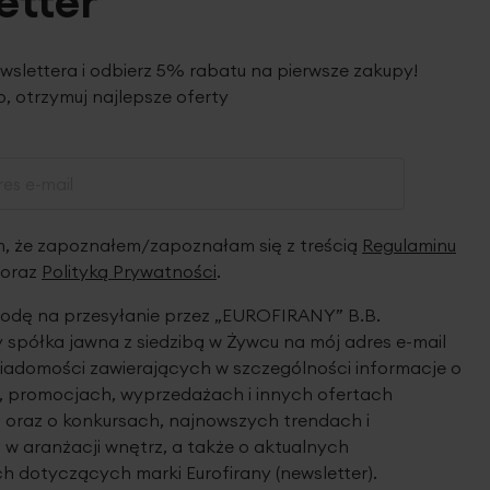
etter
ewslettera i odbierz 5% rabatu na pierwsze zakupy!
, otrzymuj najlepsze oferty
 że zapoznałem/zapoznałam się z treścią
Regulaminu
oraz
Polityką Prywatności
.
dę na przesyłanie przez „EUROFIRANY” B.B.
spółka jawna z siedzibą w Żywcu na mój adres e-mail
iadomości zawierających w szczególności informacje o
 promocjach, wyprzedażach i innych ofertach
 oraz o konkursach, najnowszych trendach i
 w aranżacji wnętrz, a także o aktualnych
h dotyczących marki Eurofirany (newsletter).