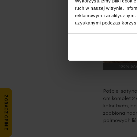
Wykorzystujemy pliki cookie 
ruch w naszej witrynie. Inf
reklamowym i analitycznym. 
uzyskanymi podczas korzysta
100% BA
Pościel satyn
ZOBACZ OPINIE
cm komplet 2
kolor biało, b
zdobiona nad
palmowych liś