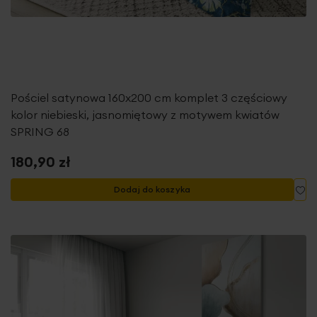
Pościel satynowa 160x200 cm komplet 3 częściowy
kolor niebieski, jasnomiętowy z motywem kwiatów
SPRING 68
180,90 zł
Do
Dodaj do koszyka