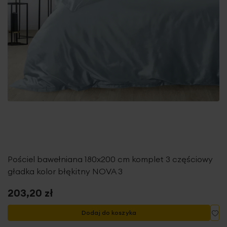
Pościel bawełniana 180x200 cm komplet 3 częściowy
gładka kolor błękitny NOVA 3
203,20 zł
Do
Dodaj do koszyka