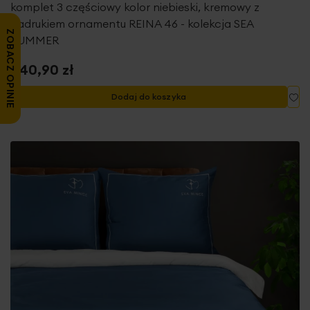
komplet 3 częściowy kolor niebieski, kremowy z
nadrukiem ornamentu REINA 46 - kolekcja SEA
ZOBACZ OPINIE
SUMMER
340,90 zł
Do
Dodaj do koszyka