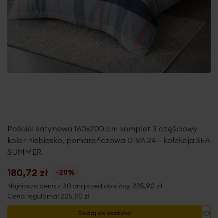
Pościel satynowa 160x200 cm komplet 3 częściowy
kolor niebiesko, pomarańczowa DIVA 24 - kolekcja SEA
SUMMER
180,72 zł
-20%
Najniższa cena z 30 dni przed obniżką:
225,90 zł
Cena regularna:
225,90 zł
Do
Dodaj do koszyka