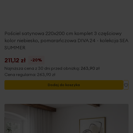
Pościel satynowa 220x200 cm komplet 3 częściowy
kolor niebiesko, pomarańczowa DIVA 24 - kolekcja SEA
SUMMER
211,12 zł
-20%
Najniższa cena z 30 dni przed obniżką:
263,90 zł
Cena regularna:
263,90 zł
Do
Dodaj do koszyka