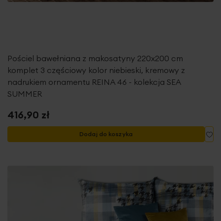
Pościel bawełniana z makosatyny 220x200 cm
komplet 3 częściowy kolor niebieski, kremowy z
nadrukiem ornamentu REINA 46 - kolekcja SEA
SUMMER
416,90 zł
Do
Dodaj do koszyka