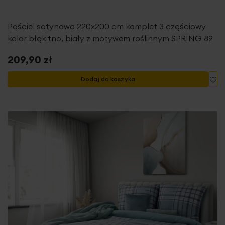
Pościel satynowa 220x200 cm komplet 3 częściowy
kolor błękitno, biały z motywem roślinnym SPRING 89
209,90 zł
Do
Dodaj do koszyka