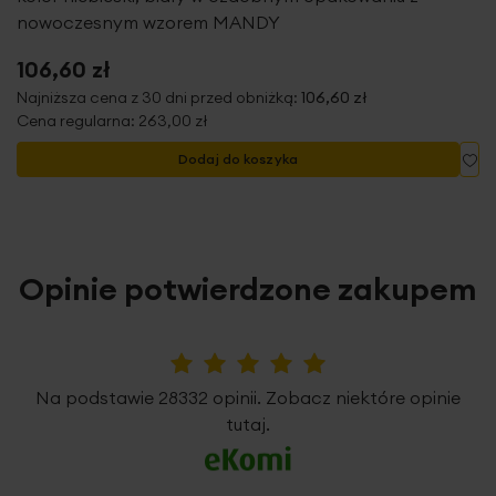
nowoczesnym wzorem MANDY
106,60 zł
Najniższa cena z 30 dni przed obniżką:
106,60 zł
Cena regularna:
263,00 zł
Do
Dodaj do koszyka
Opinie potwierdzone zakupem
5%
Na podstawie 28332 opinii. Zobacz niektóre opinie
tutaj.