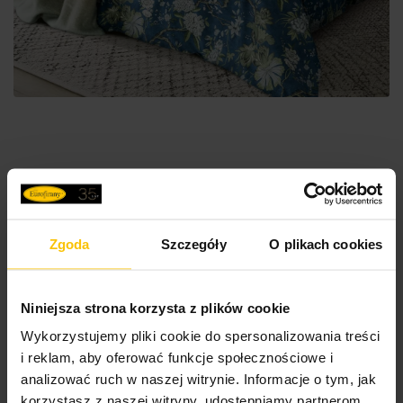
Pościel satynowa 220x200 cm komplet 3 częściowy
kolor niebieski, jasnomiętowy z motywem kwiatów
SPRING 68
Zgoda
Szczegóły
O plikach cookies
209,90 zł
Niniejsza strona korzysta z plików cookie
Do
Dodaj do koszyka
Wykorzystujemy pliki cookie do spersonalizowania treści
i reklam, aby oferować funkcje społecznościowe i
analizować ruch w naszej witrynie. Informacje o tym, jak
korzystasz z naszej witryny, udostępniamy partnerom