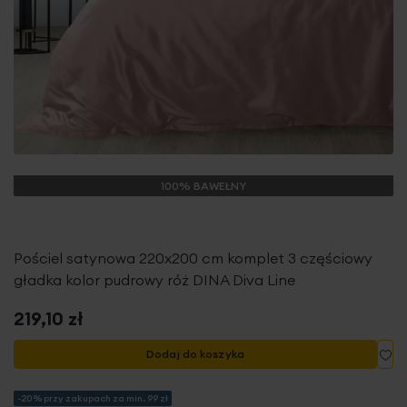
100% BAWEŁNY
Pościel satynowa 220x200 cm komplet 3 częściowy
gładka kolor pudrowy róż DINA Diva Line
219,10 zł
Do
Dodaj do koszyka
-20% przy zakupach za min. 99 zł