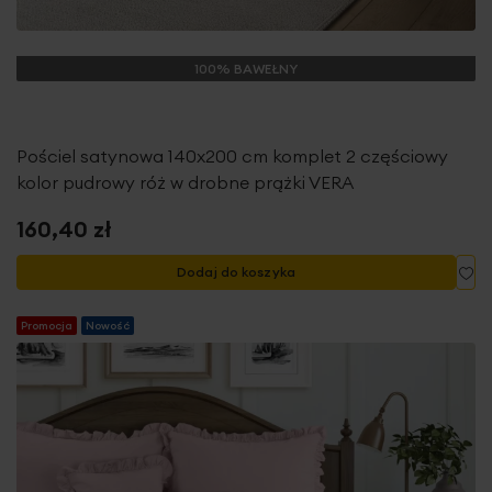
100% BAWEŁNY
Pościel satynowa 140x200 cm komplet 2 częściowy
kolor pudrowy róż w drobne prążki VERA
160,40 zł
Do
Dodaj do koszyka
Promocja
Nowość