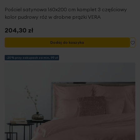
Pościel satynowa 160x200 cm komplet 3 częściowy
kolor pudrowy róż w drobne prążki VERA
204,30 zł
Do
Dodaj do koszyka
-20% przy zakupach za min. 99 zł