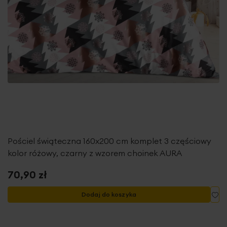
Pościel świąteczna 160x200 cm komplet 3 częściowy
kolor różowy, czarny z wzorem choinek AURA
70,90 zł
Do
Dodaj do koszyka