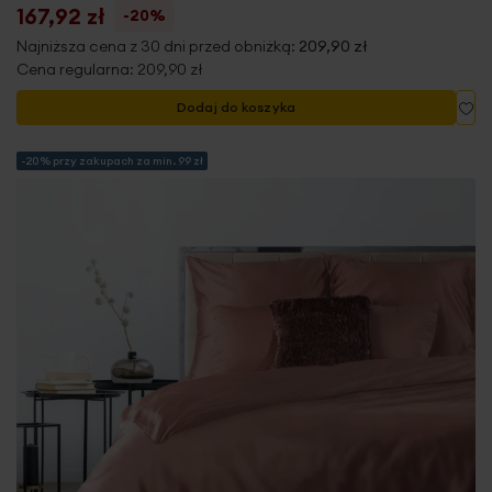
167,92 zł
-20%
Najniższa cena z 30 dni przed obniżką:
209,90 zł
Cena regularna:
209,90 zł
Do
Dodaj do koszyka
-20% przy zakupach za min. 99 zł