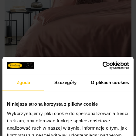
Zgoda
Szczegóły
O plikach cookies
100% BAWEŁNY
Niniejsza strona korzysta z plików cookie
Pościel bawełniana 180x200 cm komplet 3 częściowy
Wykorzystujemy pliki cookie do spersonalizowania treści
kolor różowy Nova 3
i reklam, aby oferować funkcje społecznościowe i
analizować ruch w naszej witrynie. Informacje o tym, jak
203,20 zł
korzystasz z naszej witryny, udostępniamy partnerom