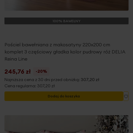
100% BAWEŁNY
Pościel bawełniana z makosatyny 220x200 cm
komplet 3 częściowy gładka kolor pudrowy róż DELIA
Reina Line
245,76 zł
-20%
Najniższa cena z 30 dni przed obniżką:
307,20 zł
Cena regularna:
307,20 zł
Do
Dodaj do koszyka