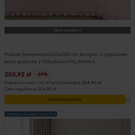
100% BAWEŁNY
Pościel bawełniana 220x200 cm komplet 3 częściowy
kolor pudrowy z falbankami FALBANKA
203,92 zł
-20%
Najniższa cena z 30 dni przed obniżką:
254,90 zł
Cena regularna:
254,90 zł
Do
Dodaj do koszyka
-20% przy zakupach za min. 99 zł