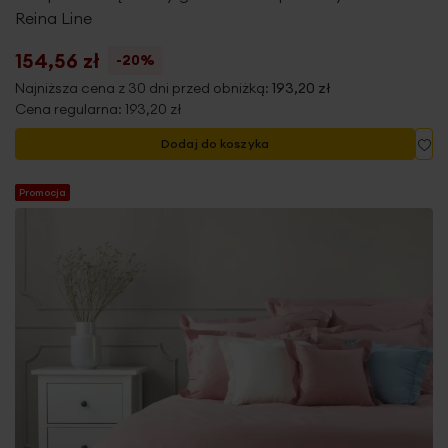
Reina Line
154,56 zł
-20%
Najniższa cena z 30 dni przed obniżką:
193,20 zł
Cena regularna:
193,20 zł
Do
Dodaj do koszyka
Promocja