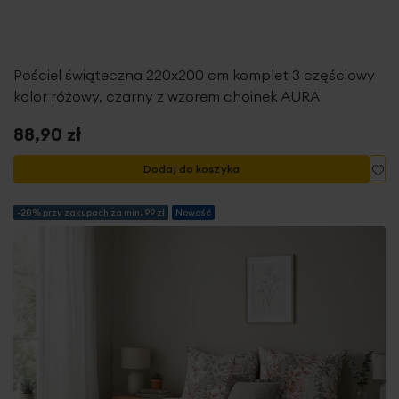
Pościel świąteczna 220x200 cm komplet 3 częściowy
kolor różowy, czarny z wzorem choinek AURA
88,90 zł
Do
Dodaj do koszyka
-20% przy zakupach za min. 99 zł
Nowość