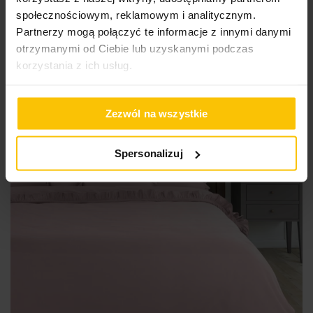
społecznościowym, reklamowym i analitycznym.
Do
Dodaj do koszyka
Partnerzy mogą połączyć te informacje z innymi danymi
otrzymanymi od Ciebie lub uzyskanymi podczas
Promocja
Nowość
korzystania z ich usług.
Zezwól na wszystkie
Spersonalizuj