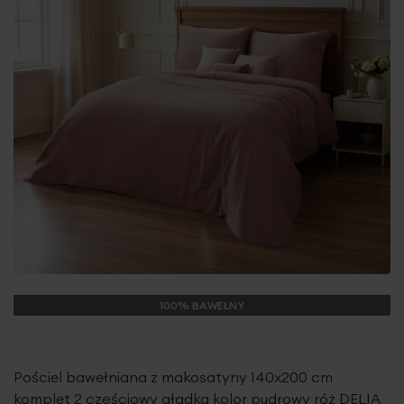
100% BAWEŁNY
Pościel bawełniana z makosatyny 140x200 cm
komplet 2 częściowy gładka kolor pudrowy róż DELIA