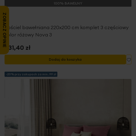
100% BAWEŁNY
ZOBACZ OPINIE
Pościel bawełniana 220x200 cm komplet 3 częściowy
kolor różowy Nova 3
231,40 zł
Do
Dodaj do koszyka
-20% przy zakupach za min. 99 zł