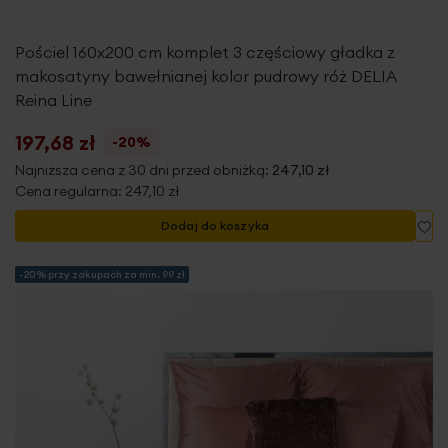
Pościel 160x200 cm komplet 3 częściowy gładka z
makosatyny bawełnianej kolor pudrowy róż DELIA
Reina Line
197,68 zł
-20%
Najniższa cena z 30 dni przed obniżką:
247,10 zł
Cena regularna:
247,10 zł
Do
Dodaj do koszyka
-20% przy zakupach za min. 99 zł