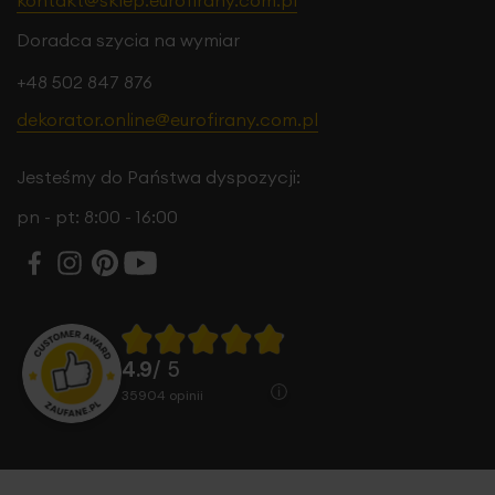
kontakt@sklep.eurofirany.com.pl
Doradca szycia na wymiar
+48 502 847 876
dekorator.online@eurofirany.com.pl
Jesteśmy do Państwa dyspozycji:
pn - pt: 8:00 - 16:00
4.9
/ 5
35904
opinii