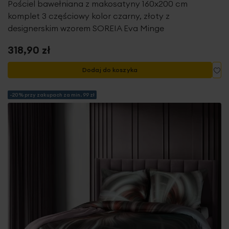
Pościel bawełniana z makosatyny 160x200 cm
komplet 3 częściowy kolor czarny, złoty z
designerskim wzorem SOREIA Eva Minge
318,90 zł
Do
Dodaj do koszyka
-20% przy zakupach za min. 99 zł