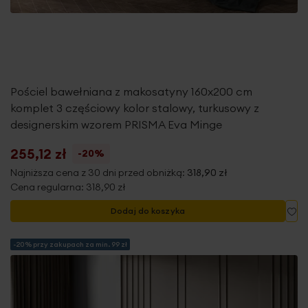
Pościel bawełniana z makosatyny 160x200 cm
komplet 3 częściowy kolor stalowy, turkusowy z
designerskim wzorem PRISMA Eva Minge
255,12 zł
-20%
Najniższa cena z 30 dni przed obniżką:
318,90 zł
Cena regularna:
318,90 zł
Do
Dodaj do koszyka
-20% przy zakupach za min. 99 zł