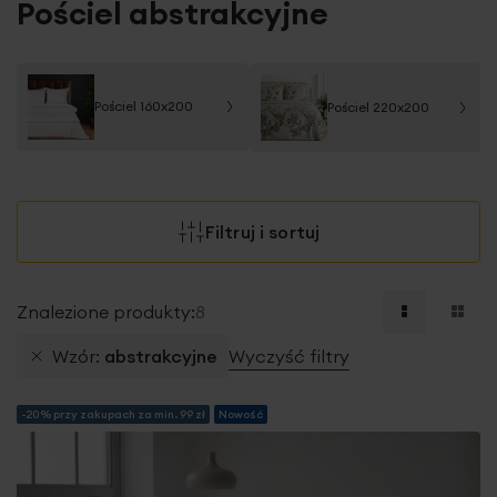
Pościel abstrakcyjne
Pościel 160x200
Pościel 220x200
Filtruj i sortuj
Znalezione produkty:
8
Wzór
abstrakcyjne
Wyczyść filtry
-20% przy zakupach za min. 99 zł
Nowość