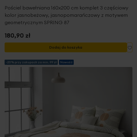
Pościel bawełniana 160x200 cm komplet 3 częściowy
kolor jasnobeżowy, jasnopomarańczowy z motywem
geometrycznym SPRING 87
180,90 zł
Do
Dodaj do koszyka
-20% przy zakupach za min. 99 zł
Nowość