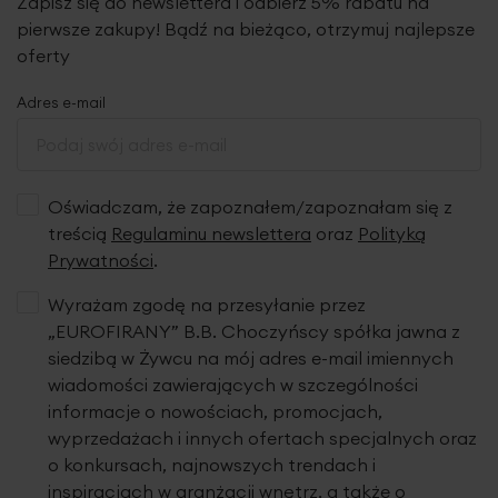
Zapisz się do newslettera i odbierz 5% rabatu na
pierwsze zakupy! Bądź na bieżąco, otrzymuj najlepsze
oferty
Adres e-mail
Oświadczam, że zapoznałem/zapoznałam się z
treścią
Regulaminu newslettera
oraz
Polityką
Prywatności
.
Wyrażam zgodę na przesyłanie przez
„EUROFIRANY” B.B. Choczyńscy spółka jawna z
siedzibą w Żywcu na mój adres e-mail imiennych
wiadomości zawierających w szczególności
informacje o nowościach, promocjach,
wyprzedażach i innych ofertach specjalnych oraz
o konkursach, najnowszych trendach i
inspiracjach w aranżacji wnętrz, a także o