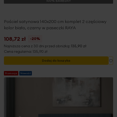
100% BAWEŁNY
Pościel satynowa 140x200 cm komplet 2 częściowy
kolor biało, czarny w paseczki RAYA
108,72 zł
-20%
Najniższa cena z 30 dni przed obniżką:
135,90 zł
Cena regularna:
135,90 zł
Do
Dodaj do koszyka
Promocja
Nowość