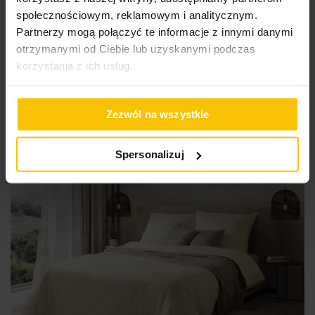
społecznościowym, reklamowym i analitycznym.
Najniższa cena z 30 dni przed obniżką:
160,40 zł
Cena regularna:
160,40 zł
Partnerzy mogą połączyć te informacje z innymi danymi
otrzymanymi od Ciebie lub uzyskanymi podczas
Do
Dodaj do koszyka
korzystania z ich usług.
Promocja
Zezwól na wszystkie
Spersonalizuj