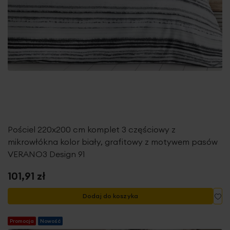
Pościel 220x200 cm komplet 3 częściowy z
mikrowłókna kolor biały, grafitowy z motywem pasów
VERANO3 Design 91
101,91 zł
Do
Dodaj do koszyka
Promocja
Nowość