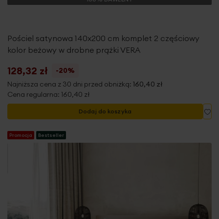
Pościel satynowa 140x200 cm komplet 2 częściowy
kolor beżowy w drobne prążki VERA
128,32 zł
-20%
Najniższa cena z 30 dni przed obniżką:
160,40 zł
Cena regularna:
160,40 zł
Do
Dodaj do koszyka
Promocja
Bestseller