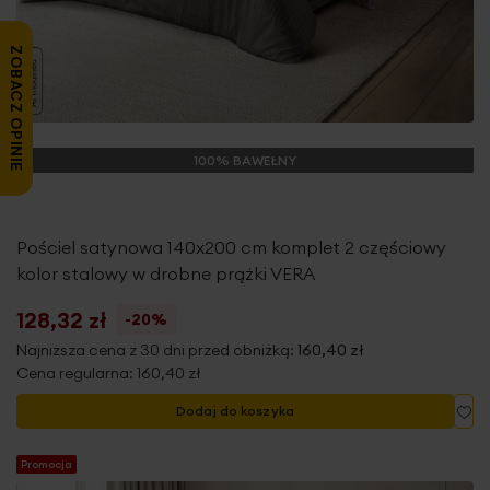
ZOBACZ OPINIE
100% BAWEŁNY
Pościel satynowa 140x200 cm komplet 2 częściowy
kolor stalowy w drobne prążki VERA
128,32 zł
-20%
Najniższa cena z 30 dni przed obniżką:
160,40 zł
Cena regularna:
160,40 zł
Do
Dodaj do koszyka
Promocja