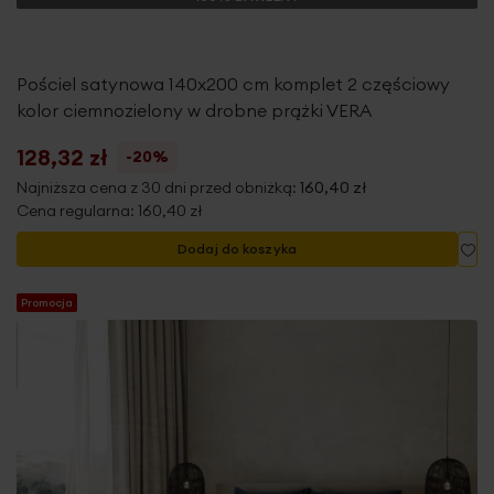
Pościel satynowa 140x200 cm komplet 2 częściowy
kolor ciemnozielony w drobne prążki VERA
128,32 zł
-20%
Najniższa cena z 30 dni przed obniżką:
160,40 zł
Cena regularna:
160,40 zł
Do
Dodaj do koszyka
Promocja