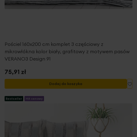
Pościel 160x200 cm komplet 3 częściowy z
mikrowłókna kolor biały, grafitowy z motywem pasów
VERANO3 Design 91
75,91 zł
Do
Dodaj do koszyka
Bestseller
Hit cenowy