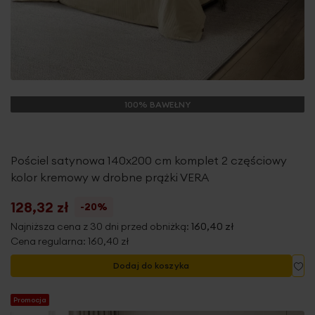
100% BAWEŁNY
Pościel satynowa 140x200 cm komplet 2 częściowy
kolor kremowy w drobne prążki VERA
128,32 zł
-20%
Najniższa cena z 30 dni przed obniżką:
160,40 zł
Cena regularna:
160,40 zł
Do
Dodaj do koszyka
Promocja