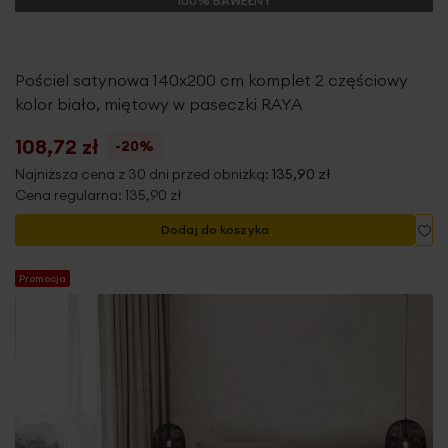
100% BAWEŁNY
Pościel satynowa 140x200 cm komplet 2 częściowy
kolor biało, miętowy w paseczki RAYA
108,72 zł
-20%
Najniższa cena z 30 dni przed obniżką:
135,90 zł
Cena regularna:
135,90 zł
Do
Dodaj do koszyka
Promocja