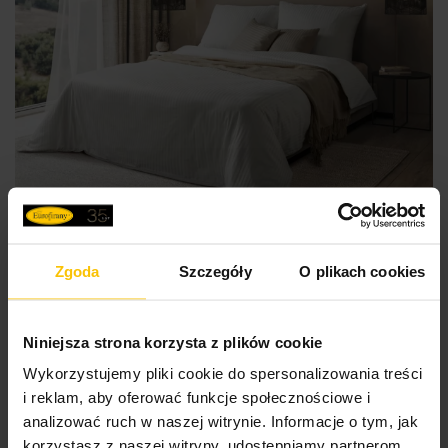
Zgoda
Szczegóły
O plikach cookies
100% BAWEŁNY
Niniejsza strona korzysta z plików cookie
Wykorzystujemy pliki cookie do spersonalizowania treści
Pościel satynowa 140x200 cm komplet 2 częściowy
i reklam, aby oferować funkcje społecznościowe i
kolor biały w drobne prążki VERA
analizować ruch w naszej witrynie. Informacje o tym, jak
128,32 zł
-20%
korzystasz z naszej witryny, udostępniamy partnerom