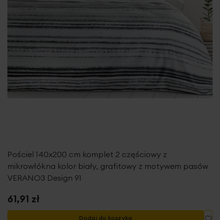
Pościel 140x200 cm komplet 2 częściowy z
mikrowłókna kolor biały, grafitowy z motywem pasów
VERANO3 Design 91
61,91 zł
Do
Dodaj do koszyka