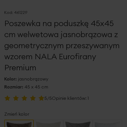
Przejdź
na
Kod:
461229
początek
Poszewka na poduszkę 45x45
galerii
cm welwetowa jasnobrązowa z
geometrycznym przeszywanym
wzorem NALA Eurofirany
Premium
Kolor:
jasnobrązowy
Rozmiar:
45 x 45 cm
Ocena:
5/5
Opinie klientów:
1
100
100
% of
Zmień kolor