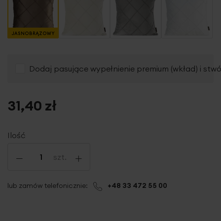
JASNOBRĄZOWY
Dodaj pasujące wypełnienie premium (wkład) i stw
31,40 zł
Ilość
-
+
szt.
lub zamów telefonicznie:
+48 33 472 55 00