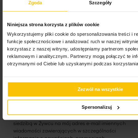
Zgoda
Szczegóły
Newsletter
Zapisz się do newslettera i odbierz 5% rabatu na
Niniejsza strona korzysta z plików cookie
pierwsze zakupy! Bądź na bieżąco, otrzymuj najlepsze
Wykorzystujemy pliki cookie do spersonalizowania treści i 
oferty
funkcje społecznościowe i analizować ruch w naszej witrynie
korzystasz z naszej witryny, udostępniamy partnerom społ
Adres e-mail
reklamowym i analitycznym. Partnerzy mogą połączyć te in
otrzymanymi od Ciebie lub uzyskanymi podczas korzystania 
Oświadczam, że zapoznałem/zapoznałam się z
treścią
Regulaminu newslettera
oraz
Polityką
Zezwól na wszystkie
Prywatności
.
Spersonalizuj
Wyrażam zgodę na przesyłanie przez
„EUROFIRANY” B.B. Choczyńscy spółka jawna z
siedzibą w Żywcu na mój adres e-mail imiennych
wiadomości zawierających w szczególności