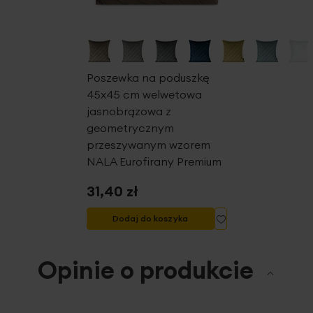
sprawiają, że jest niezastąpionym elementem
dekoracyjnym, który podkreśla indywidualny charakter
każdego pomieszczenia.
Poszewka na poduszkę
45x45 cm welwetowa
Dane techniczne:
jasnobrązowa z
geometrycznym
szerokość: 45 cm
przeszywanym wzorem
wysokosć 45 cm
NALA Eurofirany Premium
skład: 100 % poliester
gramatura: 210 g/m2
31,40 zł
Dodaj do listy życ
Dodaj do koszyka
Opinie o produkcie