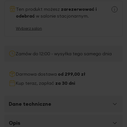
Ten produkt możesz
zarezerwować i
odebrać
w salonie stacjonarnym.
Wybierz salon
Zamów do 12:00 - wysyłka tego samego dnia
Darmowa dostawa
od 299,00 zł
Kup teraz, zapłać
za 30 dni
Dane techniczne
Więcej
Opis
SKU
461229