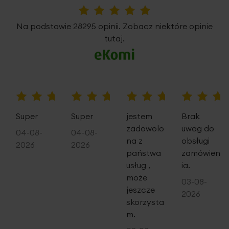
5%
Na podstawie 28295 opinii. Zobacz niektóre opinie
tutaj.
100%
100%
80%
100%
Super
Super
jestem
Brak
zadowolo
uwag do
04-08-
04-08-
na z
obsługi
2026
2026
państwa
zamówien
usług ,
ia.
może
03-08-
jeszcze
2026
skorzysta
m.