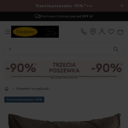
×
Trzecia poszewka -90%* >>>
Darmowa Dostawa
już od 299 zł
Poszewki na poduszki
Trzecia poszewka -90%
Przejdź
na
koniec
galerii