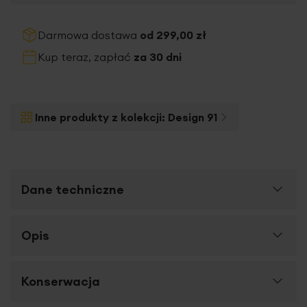
Darmowa dostawa
od 299,00 zł
Kup teraz, zapłać
za 30 dni
Inne produkty z kolekcji:
Design 91
Dane techniczne
Więcej
Opis
SKU
402258
informacji
Rozmiar (szer. x dł.)
160 x 200 x 20 cm
Przyjemne i miłe w dotyku
prześcieradło z
Konserwacja
Szerokość towaru
160 cm
kolekcji
DESIGN 91
wykonane z
najwyższej jakości