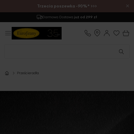
×
Trzecia poszewka -90%* >>>
Darmowa Dostawa
już od 299 zł
Prześcieradła
Przejdź
na
koniec
galerii