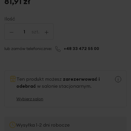
81,91 zł
Ilość
-
+
szt.
lub zamów telefonicznie:
+48 33 472 55 00
Ten produkt możesz
zarezerwować i
odebrać
w salonie stacjonarnym.
Wybierz salon
Wysyłka 1-2 dni robocze