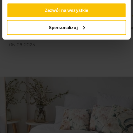
zakładka: 20 cm
materiał: 80% bawełna, 20% poliester
Zezwól na wszystkie
2
gramatura: 170 g/m
100%
100%
Spersonalizuj
Jestem zadowolona z poziomu usług i
Jestem na w
dostawy
05-08-2026
05-08-2026