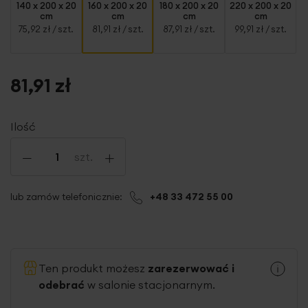
140 x 200 x 20
160 x 200 x 20
180 x 200 x 20
220 x 200 x 20
cm
cm
cm
cm
75,92 zł
/ szt.
81,91 zł
/ szt.
87,91 zł
/ szt.
99,91 zł
/ szt.
81,91 zł
Ilość
-
+
szt.
lub zamów telefonicznie:
+48 33 472 55 00
Ten produkt możesz
zarezerwować i
odebrać
w salonie stacjonarnym.