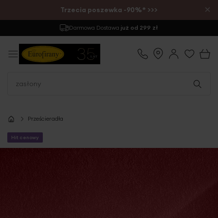
×
Trzecia poszewka -90%* >>>
Darmowa Dostawa
już od 299 zł
Prześcieradła
Hit cenowy
Przejdź
na
koniec
galerii