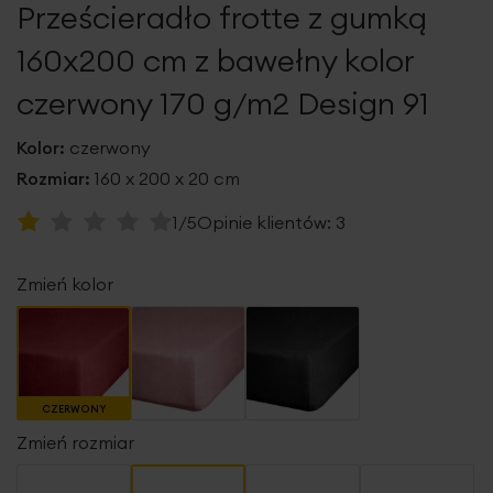
Prześcieradło frotte z gumką
galerii
160x200 cm z bawełny kolor
czerwony 170 g/m2 Design 91
Kolor:
czerwony
Rozmiar:
160 x 200 x 20 cm
Ocena:
1/5
Opinie klientów:
3
20
100
% of
Zmień kolor
CZERWONY
Zmień rozmiar