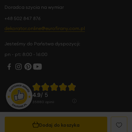
Doradca szycia na wymiar
+48 502 847 876
dekorator.online@eurofirany.com.pl
Jesteśmy do Państwa dyspozycji:
pn - pt: 8:00 - 16:00
4.9
/ 5
35880
opinii
Dodaj do koszyka