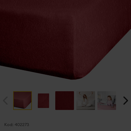
Przejdź
na
Kod:
402273
początek