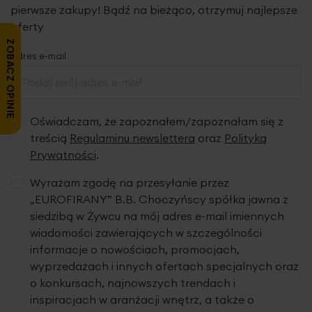
pierwsze zakupy! Bądź na bieżąco, otrzymuj najlepsze
oferty
ZOBACZ OPINIE
Adres e-mail
Oświadczam, że zapoznałem/zapoznałam się z
treścią
Regulaminu newslettera
oraz
Polityką
Prywatności
.
Wyrażam zgodę na przesyłanie przez
„EUROFIRANY” B.B. Choczyńscy spółka jawna z
siedzibą w Żywcu na mój adres e-mail imiennych
wiadomości zawierających w szczególności
informacje o nowościach, promocjach,
wyprzedażach i innych ofertach specjalnych oraz
o konkursach, najnowszych trendach i
inspiracjach w aranżacji wnętrz, a także o