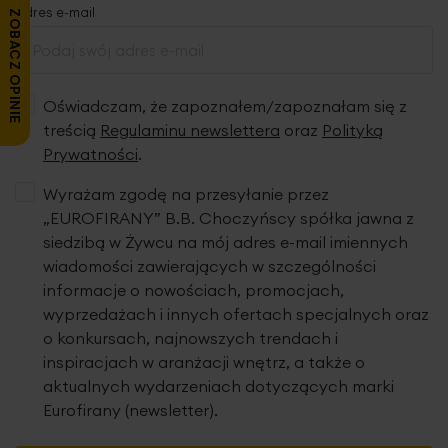
Adres e-mail
ZOBACZ OPINIE
Oświadczam, że zapoznałem/zapoznałam się z
treścią
Regulaminu newslettera
oraz
Polityką
Prywatności
.
Wyrażam zgodę na przesyłanie przez
„EUROFIRANY” B.B. Choczyńscy spółka jawna z
siedzibą w Żywcu na mój adres e-mail imiennych
wiadomości zawierających w szczególności
informacje o nowościach, promocjach,
wyprzedażach i innych ofertach specjalnych oraz
o konkursach, najnowszych trendach i
inspiracjach w aranżacji wnętrz, a także o
aktualnych wydarzeniach dotyczących marki
Eurofirany (newsletter).