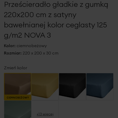
Prześcieradło gładkie z gumką
galerii
220x200 cm z satyny
bawełnianej kolor ceglasty 125
g/m2 NOVA 3
Kolor:
ciemnobeżowy
Rozmiar:
220 x 200 x 30 cm
Zmień kolor
CIEMNOBEŻOWY
+13 więcej