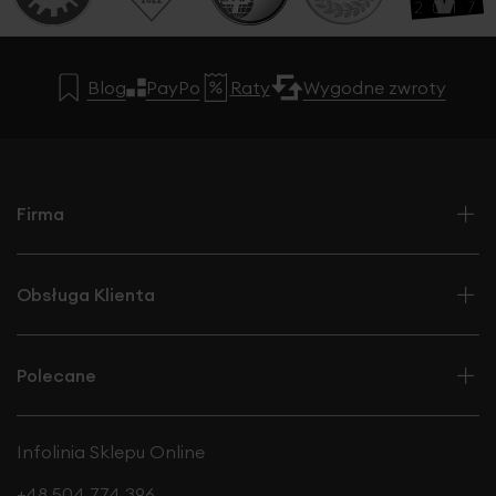
Blog
PayPo
Raty
Wygodne zwroty
Firma
Obsługa Klienta
Polecane
Infolinia Sklepu Online
+48 504 774 396