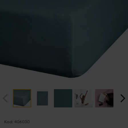
Przejdź
na
Kod:
406030
początek