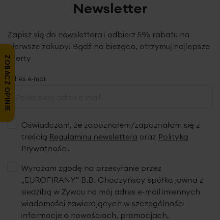
Newsletter
Zapisz się do newslettera i odbierz 5% rabatu na
pierwsze zakupy! Bądź na bieżąco, otrzymuj najlepsze
oferty
ZOBACZ OPINIE
Adres e-mail
Oświadczam, że zapoznałem/zapoznałam się z
treścią
Regulaminu newslettera
oraz
Polityką
Prywatności
.
Wyrażam zgodę na przesyłanie przez
„EUROFIRANY” B.B. Choczyńscy spółka jawna z
siedzibą w Żywcu na mój adres e-mail imiennych
wiadomości zawierających w szczególności
informacje o nowościach, promocjach,