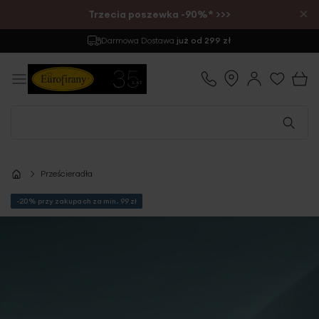
×
Trzecia poszewka -90%* >>>
Darmowa Dostawa
już od 299 zł
Prześcieradła
-20% przy zakupach za min. 99 zł
Przejdź
na
koniec
galerii