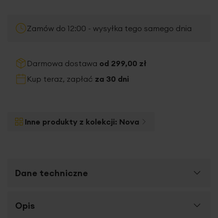
Zamów do 12:00 - wysyłka tego samego dnia
Darmowa dostawa
od 299,00 zł
Kup teraz, zapłać
za 30 dni
Inne produkty z kolekcji:
Nova
Dane techniczne
Więcej
Opis
SKU
406030
informacji