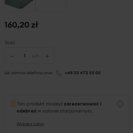
160,20 zł
Ilość
-
+
szt.
lub zamów telefonicznie:
+48 33 472 55 00
Ten produkt możesz
zarezerwować i
odebrać
w salonie stacjonarnym.
Wybierz salon