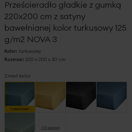
Prześcieradło gładkie z gumką
galerii
220x200 cm z satyny
bawełnianej kolor turkusowy 125
g/m2 NOVA 3
Kolor:
turkusowy
Rozmiar:
220 x 200 x 30 cm
Zmień kolor
TURKUSOWY
+13 więcej