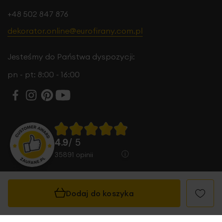
+48 502 847 876
dekorator.online@eurofirany.com.pl
Jesteśmy do Państwa dyspozycji:
pn - pt: 8:00 - 16:00
4.9
/ 5
35891
opinii
Dodaj do koszyka
© 2026 Eurofirany B.B. Choczyńscy Sp.J. Wszystkie
prawa zastrzeżone.