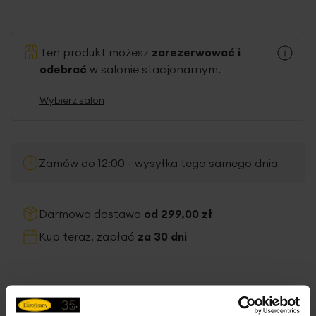
Ten produkt możesz
zarezerwować i
odebrać
w salonie stacjonarnym.
Wybierz salon
Zamów do 12:00 - wysyłka tego samego dnia
Darmowa dostawa
od 299,00 zł
Kup teraz, zapłać
za 30 dni
Inne produkty z kolekcji:
Eurofirany Classic