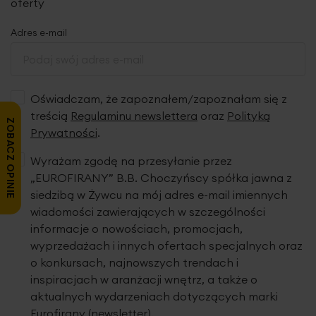
oferty
trakcie użytkowania ręczników pylenie całkowicie ustępuje, jednocześnie zwiększa
się ich puszystość i chłonność.
Adres e-mail
Oświadczam, że zapoznałem/zapoznałam się z
treścią
Regulaminu newslettera
oraz
Polityką
ZOBACZ OPINIE
Prywatności
.
Wyrażam zgodę na przesyłanie przez
„EUROFIRANY” B.B. Choczyńscy spółka jawna z
siedzibą w Żywcu na mój adres e-mail imiennych
wiadomości zawierających w szczególności
informacje o nowościach, promocjach,
wyprzedażach i innych ofertach specjalnych oraz
o konkursach, najnowszych trendach i
inspiracjach w aranżacji wnętrz, a także o
aktualnych wydarzeniach dotyczących marki
Eurofirany (newsletter).