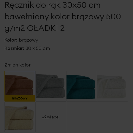
Ręcznik do rąk 30x50 cm
galerii
bawełniany kolor brązowy 500
g/m2 GŁADKI 2
Kolor:
brązowy
Rozmiar:
30 x 50 cm
Zmień kolor
BRĄZOWY
+9 więcej