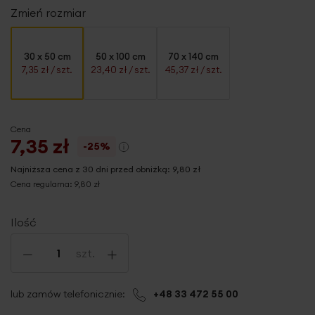
Zmień rozmiar
30 x 50 cm
50 x 100 cm
70 x 140 cm
7,35 zł
/ szt.
23,40 zł
/ szt.
45,37 zł
/ szt.
Cena
7,35 zł
-25%
Najniższa cena z 30 dni przed obniżką:
9,80 zł
Cena regularna:
9,80 zł
Ilość
-
+
szt.
lub zamów telefonicznie:
+48 33 472 55 00