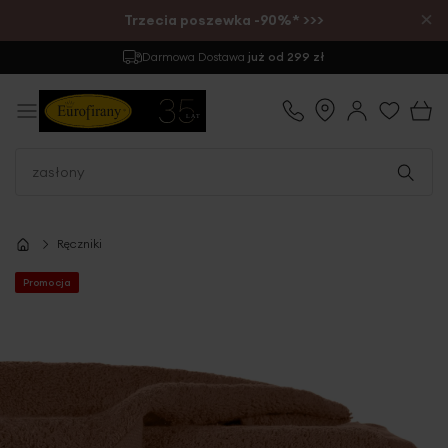
×
Trzecia poszewka -90%* >>>
Darmowa Dostawa
już od 299 zł
Ręczniki
Promocja
Przejdź
na
koniec
galerii