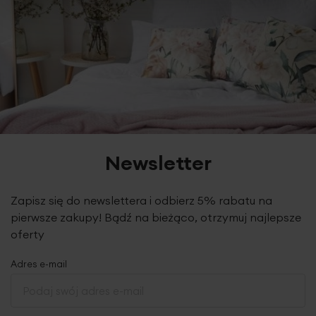
Tolerancja rozmiaru
3%
elegancja
Nie można wybielać i chlorować
Waga netto
75 g
Wykończenie:
Wąska bordiura – subtelny detal
dodający klasy
Funkcjonalność:
Szybko osusza ciało,
Pobierz instrukcję użytkowania i bezpieczeństwa produktu
pozostawiając uczucie komfortu
Trwałość:
Odporność na wielokrotne pranie –
zachowuje jakość i kolor
Newsletter
Pielęgnacja:
Przystosowany do prania w pralce –
łatwy w utrzymaniu
Zapisz się do newslettera i odbierz 5% rabatu na
Zastosowanie:
Idealny do użytku domowego,
hotelowego i spa
pierwsze zakupy! Bądź na bieżąco, otrzymuj najlepsze
oferty
Ten ręcznik to połączenie praktyczności z eleganckim
designem – świetnie sprawdzi się jako element
Adres e-mail
wyposażenia łazienki lub stylowy prezent.