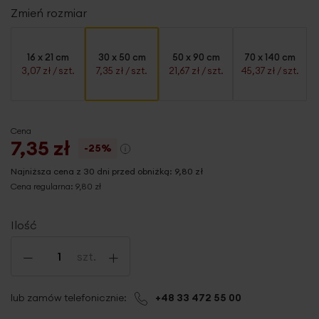
Zmień rozmiar
16 x 21 cm
30 x 50 cm
50 x 90 cm
70 x 140 cm
3,07 zł
/ szt.
7,35 zł
/ szt.
21,67 zł
/ szt.
45,37 zł
/ szt.
Cena
7,35 zł
-25%
Najniższa cena z 30 dni przed obniżką:
9,80 zł
Cena regularna:
9,80 zł
Ilość
-
+
szt.
lub zamów telefonicznie:
+48 33 472 55 00