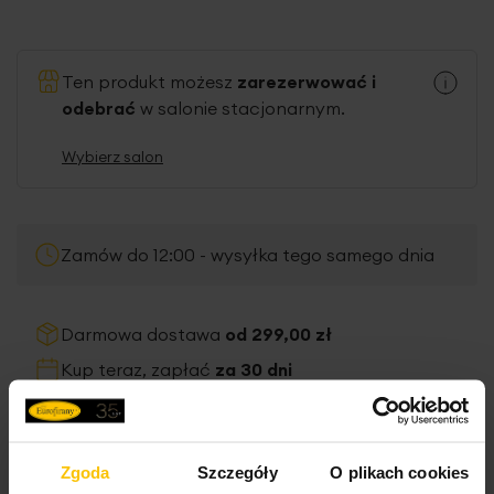
Ten produkt możesz
zarezerwować i
odebrać
w salonie stacjonarnym.
Wybierz salon
Zamów do 12:00 - wysyłka tego samego dnia
Darmowa dostawa
od 299,00 zł
Kup teraz, zapłać
za 30 dni
Dane techniczne
Zgoda
Szczegóły
O plikach cookies