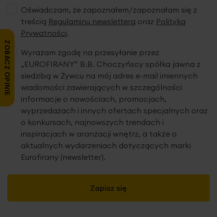
Oświadczam, że zapoznałem/zapoznałam się z
treścią
Regulaminu newslettera
oraz
Polityką
Dane techniczne:
Prywatności
.
szerokość: 30 cm
ZOBACZ OPINIE
Wyrażam zgodę na przesyłanie przez
długość: 50 cm
„EUROFIRANY” B.B. Choczyńscy spółka jawna z
skład: frota: 100% bawełna
2
gramatura: 500 g/m
siedzibą w Żywcu na mój adres e-mail imiennych
wiadomości zawierających w szczególności
informacje o nowościach, promocjach,
wyprzedażach i innych ofertach specjalnych oraz
Metka z instrukcją prania jest wszyta w górnym rogu
o konkursach, najnowszych trendach i
każdego ręcznika. Ręczniki kolorowe przed użytkowaniem
inspiracjach w aranżacji wnętrz, a także o
należy wyprać trzykrotnie bez użycia środków
aktualnych wydarzeniach dotyczących marki
zmiękczających. Podobne kolory powinny być prane
Eurofirany (newsletter).
razem. Ręczniki wykonane metodą pętelkową. Ten typ
produkcji wymaga parafinowania włókien w celu ich
ochrony podczas procesu tkania produktu. We wstępnej
Zapisz się
fazie użytkowania ręczników pojawia się pylenie, które jest
wynikiem wykruszania się parafiny z włókien. Nie jest ono
wadą produktu. Podczas kolejnych procesów prania i w