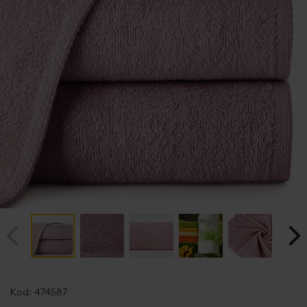
Przejdź
na
Kod:
474587
początek