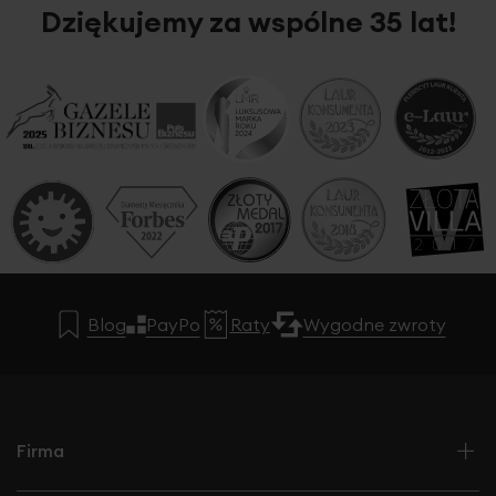
trakcie użytkowania ręczników pylenie całkowicie ustępuje,
Dziękujemy za wspólne 35 lat!
jednocześnie zwiększa się ich puszystość i chłonność.
Blog
PayPo
Raty
Wygodne zwroty
Firma