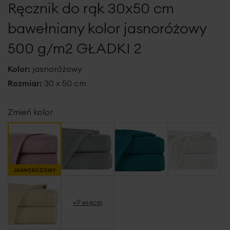
Ręcznik do rąk 30x50 cm
galerii
bawełniany kolor jasnoróżowy
500 g/m2 GŁADKI 2
Kolor:
jasnoróżowy
Rozmiar:
30 x 50 cm
Zmień kolor
JASNORÓŻOWY
+9 więcej