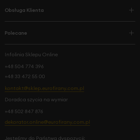
Obsługa Klienta
Polecane
Infolinia Sklepu Online
+48 504 774 396
+48 33 472 55 00
kontakt@sklep.eurofirany.com.pl
Doradca szycia na wymiar
+48 502 847 876
dekorator.online@eurofirany.com.pl
Jesteśmy do Państwa dyspozycji: