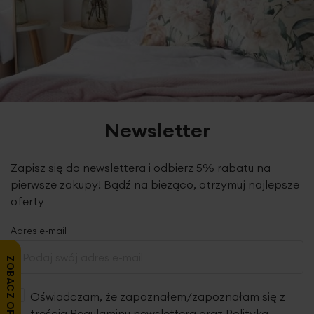
ręczników pojawia się pylenie, które jest wynikiem wykruszania się parafiny z
włókien. Nie jest ono wadą produktu. Podczas kolejnych procesów prania i w
trakcie użytkowania ręczników pylenie całkowicie ustępuje, jednocześnie zwiększa
się ich puszystość i chłonność.
Newsletter
Zapisz się do newslettera i odbierz 5% rabatu na
pierwsze zakupy! Bądź na bieżąco, otrzymuj najlepsze
oferty
Adres e-mail
ZOBACZ OPINIE
Oświadczam, że zapoznałem/zapoznałam się z
treścią
Regulaminu newslettera
oraz
Polityką