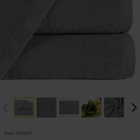
Przejdź
na
Kod:
403267
początek