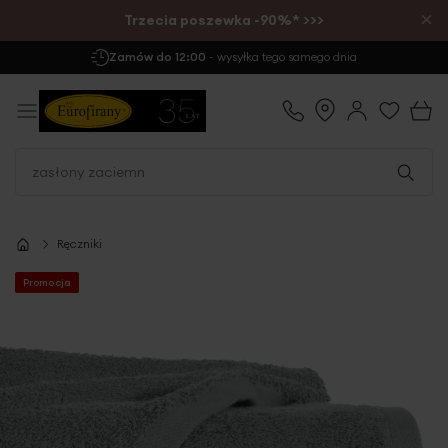
×
Trzecia poszewka -90%* >>>
Darmowa Dostawa
już od 299 zł
Ręczniki
Promocja
Przejdź
na
koniec
galerii