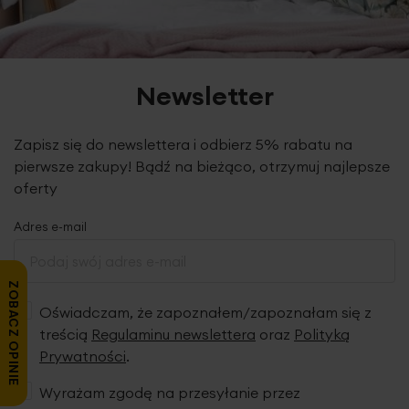
każdego ręcznika. Ręczniki kolorowe przed użytkowaniem
należy wyprać trzykrotnie bez użycia środków
zmiękczających. Podobne kolory powinny być prane
razem. Ręczniki wykonane metodą pętelkową. Ten typ
Newsletter
produkcji wymaga parafinowania włókien w celu ich
ochrony podczas procesu tkania produktu. We wstępnej
fazie użytkowania ręczników pojawia się pylenie, które jest
Zapisz się do newslettera i odbierz 5% rabatu na
wynikiem wykruszania się parafiny z włókien. Nie jest ono
pierwsze zakupy! Bądź na bieżąco, otrzymuj najlepsze
wadą produktu. Podczas kolejnych procesów prania i w
trakcie użytkowania ręczników pylenie całkowicie ustępuje,
oferty
jednocześnie zwiększa się ich puszystość i chłonność.
Adres e-mail
ZOBACZ OPINIE
Oświadczam, że zapoznałem/zapoznałam się z
treścią
Regulaminu newslettera
oraz
Polityką
Prywatności
.
Wyrażam zgodę na przesyłanie przez