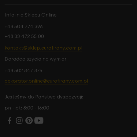
Infolinia Sklepu Online
+48 504 774 396
+48 33 472 55 00
kontakt@sklep.eurofirany.com.pl
Doradca szycia na wymiar
+48 502 847 876
dekorator.online@eurofirany.com.pl
Jesteśmy do Państwa dyspozycji:
pn - pt: 8:00 - 16:00