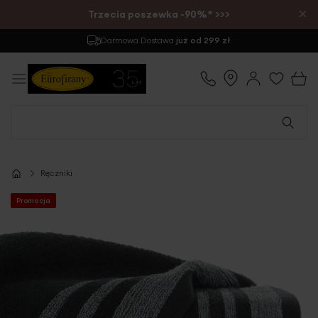
×
Trzecia poszewka -90%* >>>
Darmowa Dostawa
już od 299 zł
Ręczniki
Promocja
Przejdź
na
koniec
galerii