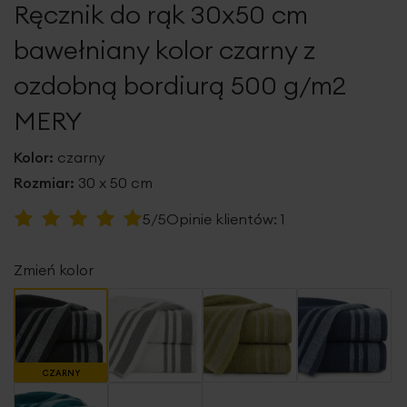
Ręcznik do rąk 30x50 cm
galerii
bawełniany kolor czarny z
ozdobną bordiurą 500 g/m2
MERY
Kolor:
czarny
Rozmiar:
30 x 50 cm
Ocena:
5/5
Opinie klientów:
1
100
100
% of
Zmień kolor
CZARNY