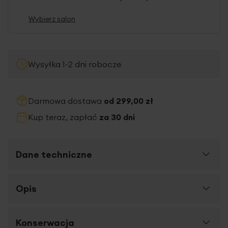
Wybierz salon
Wysyłka 1-2 dni robocze
Darmowa dostawa
od 299,00 zł
Kup teraz, zapłać
za 30 dni
Dane techniczne
Więcej
Opis
SKU
453615
informacji
Rozmiar (szer. x dł.)
30 x 50 cm
Ręcznik MERY, to połączenie wyjątkowej jakości,
Konserwacja