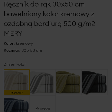
Ręcznik do rąk 30x50 cm
galerii
bawełniany kolor kremowy z
ozdobną bordiurą 500 g/m2
MERY
Kolor:
kremowy
Rozmiar:
30 x 50 cm
Zmień kolor
KREMOWY
+5 więcej