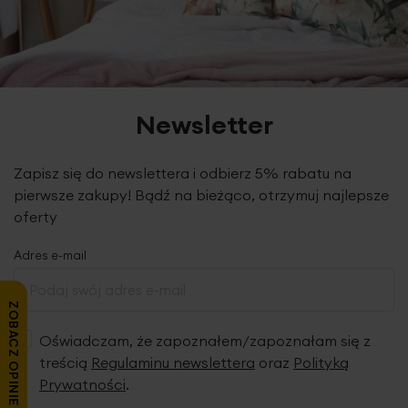
trakcie użytkowania ręczników pylenie całkowicie ustępuje,
jednocześnie zwiększa się ich puszystość i chłonność.
Newsletter
Zapisz się do newslettera i odbierz 5% rabatu na
pierwsze zakupy! Bądź na bieżąco, otrzymuj najlepsze
oferty
Adres e-mail
ZOBACZ OPINIE
Oświadczam, że zapoznałem/zapoznałam się z
treścią
Regulaminu newslettera
oraz
Polityką
Prywatności
.