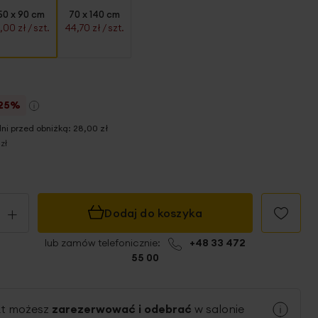
50 x 90 cm
70 x 140 cm
1,00 zł
/ szt.
44,70 zł
/ szt.
25%
dni przed obniżką:
28,00 zł
zł
+
Dodaj do koszyka
lub zamów telefonicznie:
+48 33 472
55 00
kt możesz
zarezerwować i odebrać
w salonie