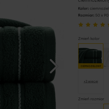
Kolor:
ciemnozie
Rozmiar:
50 x 9
Ocena:
90
100
% of
Zmień kolor
CIEMNOZIELONY
+3 więcej
Zmień rozmiar