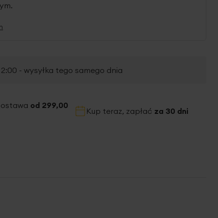
nym.
n
2:00 - wysyłka tego samego dnia
dostawa
od 299,00
Kup teraz, zapłać
za 30 dni