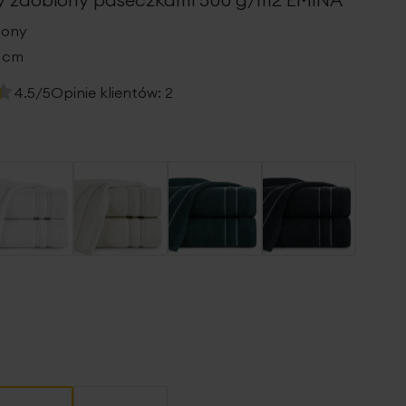
lony
0 cm
4.5/5
Opinie klientów:
2