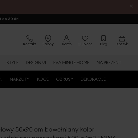
×
ot
do 30 dni
Kontakt
Salony
Konto
Ulubione
Blog
Koszyk
STYLE
DESIGN 91
EVA MINGE HOME
NA PREZENT
KI
NARZUTY
KOCE
OBRUSY
DEKORACJE
elowy 50x90 cm bawełniany kolor
y zdobiony paseczkami 500 g/m2 EMINA