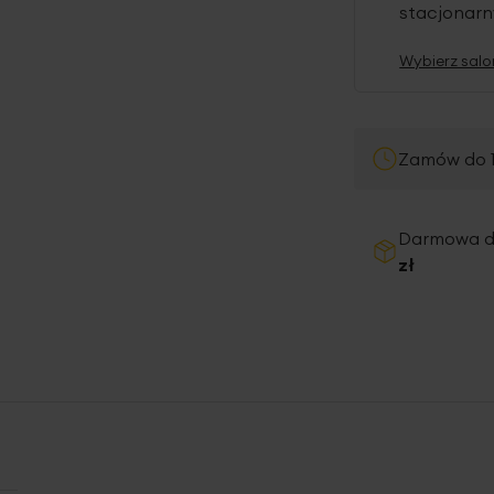
stacjonar
Wybierz salo
Zamów do 1
Darmowa 
zł