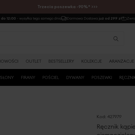
Trzecia poszewka -90%* >>>
do 12:00
- wysyłka tego samego dnia
Darmowa Dostawa
już od 299 zł
Zwr
NOWOŚCI
OUTLET
BESTSELLERY
KOLEKCJE
ARANŻACJE
SŁONY
FIRANY
POŚCIEL
DYWANY
POSZEWKI
RĘCZNI
Kod:
427979
Ręcznik kąpi
ciemnozielon