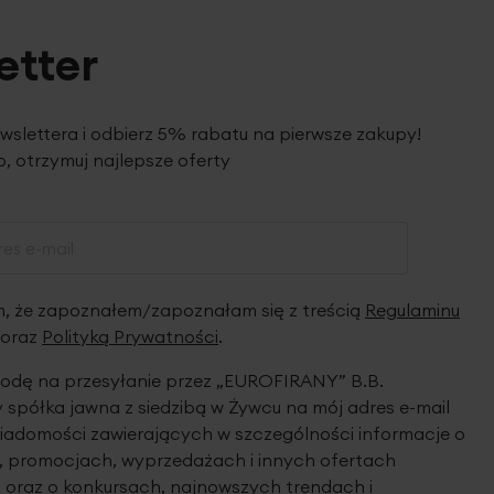
etter
ewslettera i odbierz 5% rabatu na pierwsze zakupy!
, otrzymuj najlepsze oferty
 że zapoznałem/zapoznałam się z treścią
Regulaminu
oraz
Polityką Prywatności
.
dę na przesyłanie przez „EUROFIRANY” B.B.
spółka jawna z siedzibą w Żywcu na mój adres e-mail
iadomości zawierających w szczególności informacje o
 promocjach, wyprzedażach i innych ofertach
 oraz o konkursach, najnowszych trendach i