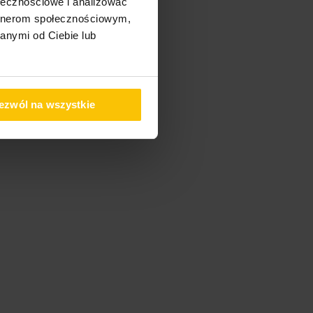
ołecznościowe i analizować
artnerom społecznościowym,
anymi od Ciebie lub
ezwól na wszystkie