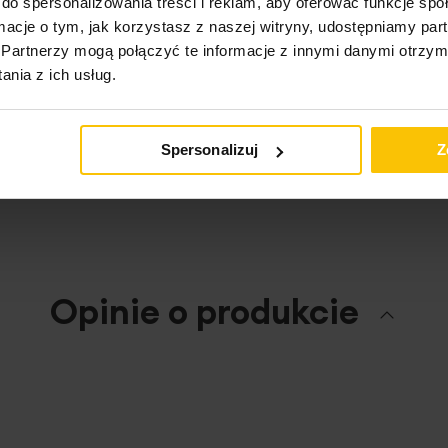
do spersonalizowania treści i reklam, aby oferować funkcje sp
ormacje o tym, jak korzystasz z naszej witryny, udostępniamy p
Partnerzy mogą połączyć te informacje z innymi danymi otrzym
nia z ich usług.
ktu
Spersonalizuj
Z
Opinie o produkcie