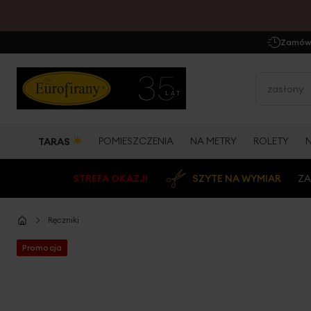
Zamów 
☀
POMIESZCZENIA
NA METRY
ROLETY
TARAS
STREFA OKAZJI
SZYTE NA WYMIAR
ZA
Ręczniki
Promocja
Przejdź
na
koniec