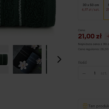
30 x 50 cm
6,97 zł
/ szt.
2
Cena
21,00 zł
-
Najniższa cena z 30 
Cena regularna:
28,00 
Ilość
-
szt.
Ten produ