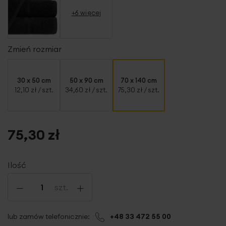
+6 więcej
Zmień rozmiar
30 x 50 cm
50 x 90 cm
70 x 140 cm
12,10 zł
/ szt.
34,60 zł
/ szt.
75,30 zł
/ szt.
75,30 zł
Ilość
-
+
szt.
lub zamów telefonicznie:
+48 33 472 55 00