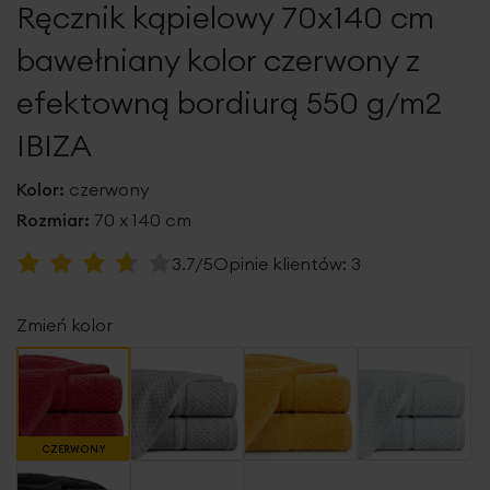
Ręcznik kąpielowy 70x140 cm
galerii
bawełniany kolor czerwony z
efektowną bordiurą 550 g/m2
IBIZA
Kolor:
czerwony
Rozmiar:
70 x 140 cm
Ocena:
3.7/5
Opinie klientów:
3
73
100
% of
Zmień kolor
CZERWONY