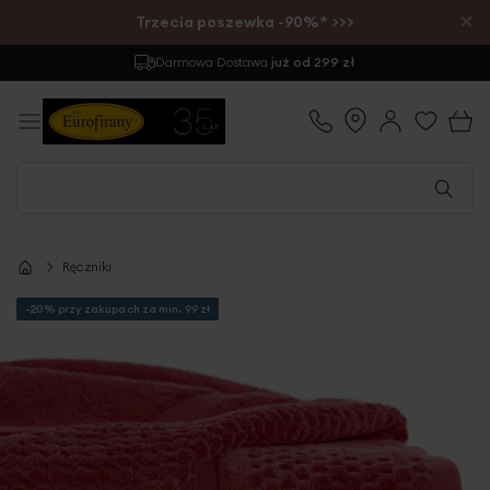
×
Trzecia poszewka -90%* >>>
Darmowa Dostawa
już od 299 zł
Ręczniki
-20% przy zakupach za min. 99 zł
Przejdź
na
koniec
galerii