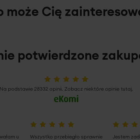
o może Cię zainteresow
nie potwierdzone zaku
5%
Na podstawie 28332 opinii. Zobacz niektóre opinie tutaj.
100%
100%
owałam u
Wszystko przebiegło sprawnie
Jestem zad