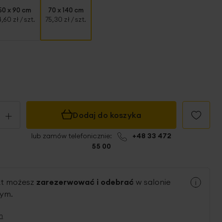
50 x 90 cm
70 x 140 cm
,60 zł
/ szt.
75,30 zł
/ szt.
+
Dodaj do koszyka
lub zamów telefonicznie:
+48 33 472
55 00
kt możesz
zarezerwować i odebrać
w salonie
nym.
n