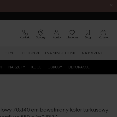
×
Kontakt
Salony
Konto
Ulubione
Blog
Koszyk
STYLE
DESIGN 91
EVA MINGE HOME
NA PREZENT
KI
NARZUTY
KOCE
OBRUSY
DEKORACJE
elowy 70x140 cm bawełniany kolor turkusowy
bordiurą 550 g/m2 IBIZA