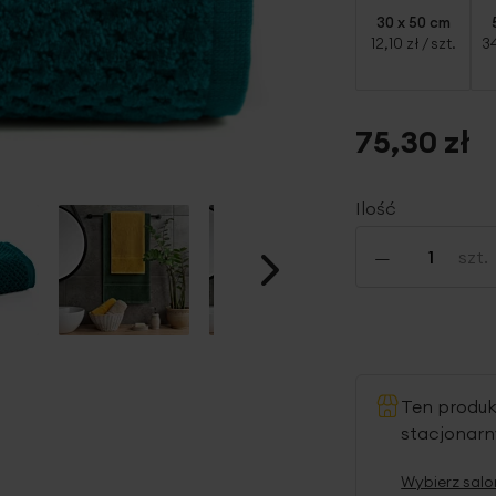
30 x 50 cm
12,10 zł
/ szt.
34
75,30 zł
Ilość
-
szt.
Ten produ
stacjonar
Wybierz salo