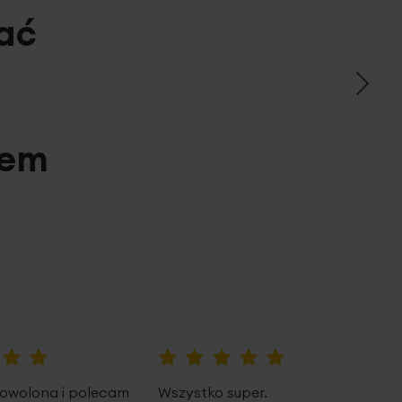
ać
pem
100%
owolona i polecam
Wszystko super.