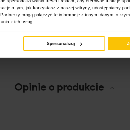
do spersonalizowania treści i reklam, aby oferować funkcje sp
ormacje o tym, jak korzystasz z naszej witryny, udostępniamy p
Partnerzy mogą połączyć te informacje z innymi danymi otrzym
nia z ich usług.
ktu
Spersonalizuj
Z
Opinie o produkcie