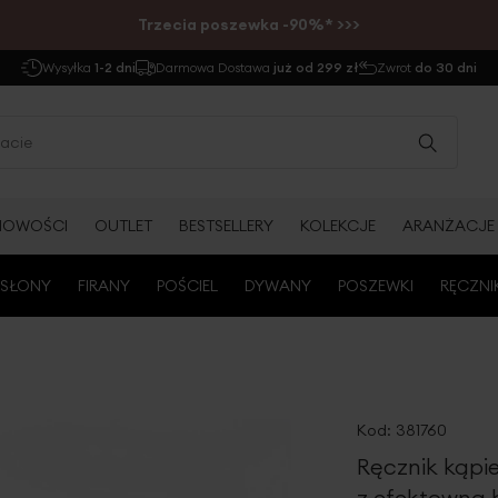
Trzecia poszewka -90%* >>>
Wysyłka
1-2 dni
Darmowa Dostawa
już od 299 zł
Zwrot
do 30 dni
NOWOŚCI
OUTLET
BESTSELLERY
KOLEKCJE
ARANŻACJE
SŁONY
FIRANY
POŚCIEL
DYWANY
POSZEWKI
RĘCZNI
Kod:
381760
Ręcznik kąpi
z efektowną 