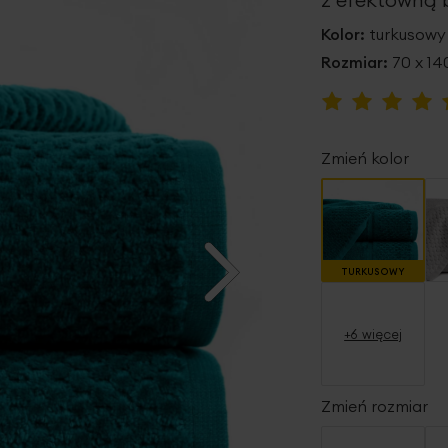
Kolor:
turkusowy
Rozmiar:
70 x 1
Ocena:
100
100
% of
Zmień kolor
TURKUSOWY
+6 więcej
Zmień rozmiar