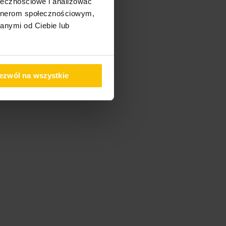
ołecznościowe i analizować
artnerom społecznościowym,
anymi od Ciebie lub
ezwól na wszystkie