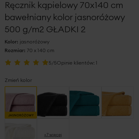
Ręcznik kąpielowy 70x140 cm
galerii
bawełniany kolor jasnoróżowy
500 g/m2 GŁADKI 2
Kolor:
jasnoróżowy
Rozmiar:
70 x 140 cm
Ocena:
5/5
Opinie klientów:
1
100
100
% of
Zmień kolor
JASNORÓŻOWY
+7 więcej