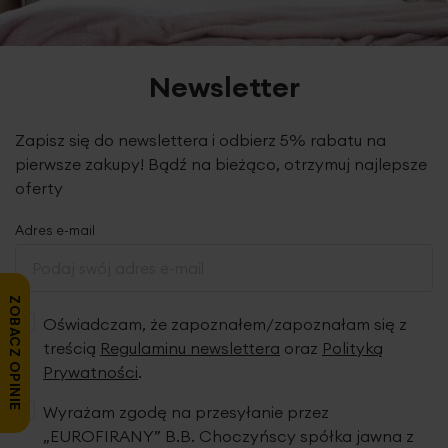
Dane techniczne:
Newsletter
szerokość: 70 cm
długość: 140 cm
Zapisz się do newslettera i odbierz 5% rabatu na
skład: frota: 100% bawełna
pierwsze zakupy! Bądź na bieżąco, otrzymuj najlepsze
2
gramatura: 500 g/m
oferty
Adres e-mail
Metka z instrukcją prania jest wszyta w górnym rogu
każdego ręcznika. Ręczniki kolorowe przed użytkowaniem
ZOBACZ OPINIE
należy wyprać trzykrotnie bez użycia środków
Oświadczam, że zapoznałem/zapoznałam się z
zmiękczających. Podobne kolory powinny być prane
treścią
Regulaminu newslettera
oraz
Polityką
razem. Ręczniki wykonane metodą pętelkową. Ten typ
Prywatności
.
produkcji wymaga parafinowania włókien w celu ich
ochrony podczas procesu tkania produktu. We wstępnej
Wyrażam zgodę na przesyłanie przez
fazie użytkowania ręczników pojawia się pylenie, które jest
„EUROFIRANY” B.B. Choczyńscy spółka jawna z
wynikiem wykruszania się parafiny z włókien. Nie jest ono