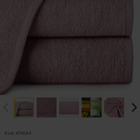
Przejdź
na
Kod:
474584
początek