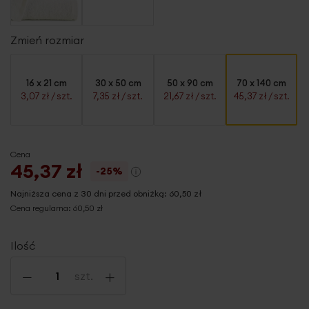
Zmień rozmiar
16 x 21 cm
30 x 50 cm
50 x 90 cm
70 x 140 cm
3,07 zł
/ szt.
7,35 zł
/ szt.
21,67 zł
/ szt.
45,37 zł
/ szt.
Cena
45,37 zł
-25%
Najniższa cena z 30 dni przed obniżką:
60,50 zł
Cena regularna:
60,50 zł
Ilość
-
+
szt.