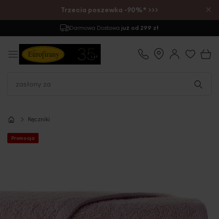
×
Trzecia poszewka -90%* >>>
Darmowa Dostawa
już od 299 zł
Ręczniki
Promocja
Przejdź
na
koniec
galerii