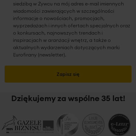
wadą produktu. Podczas kolejnych procesów prania i w
siedzibą w Żywcu na mój adres e-mail imiennych
trakcie użytkowania ręczników pylenie całkowicie ustępuje,
wiadomości zawierających w szczególności
jednocześnie zwiększa się ich puszystość i chłonność.
informacje o nowościach, promocjach,
wyprzedażach i innych ofertach specjalnych oraz
o konkursach, najnowszych trendach i
inspiracjach w aranżacji wnętrz, a także o
aktualnych wydarzeniach dotyczących marki
Eurofirany (newsletter).
Zapisz się
Dziękujemy za wspólne 35 lat!