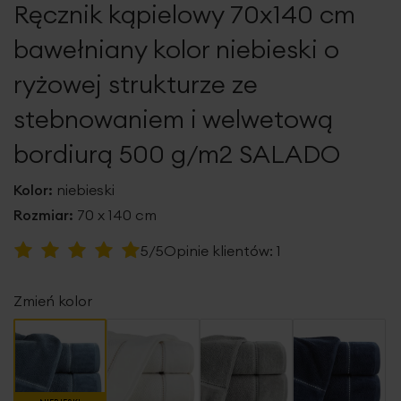
Ręcznik kąpielowy 70x140 cm
galerii
bawełniany kolor niebieski o
ryżowej strukturze ze
stebnowaniem i welwetową
bordiurą 500 g/m2 SALADO
Kolor:
niebieski
Rozmiar:
70 x 140 cm
Ocena:
5/5
Opinie klientów:
1
100
100
% of
Zmień kolor