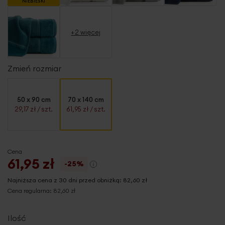
NIEBIESKI
+2 więcej
Zmień rozmiar
50 x 90 cm
70 x 140 cm
29,17 zł
/ szt.
61,95 zł
/ szt.
Cena
61,95 zł
-25%
Najniższa cena z 30 dni przed obniżką:
82,60 zł
Cena regularna:
82,60 zł
Ilość