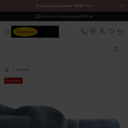
×
Trzecia poszewka -90%* >>>
Darmowa Dostawa
już od 299 zł
Ręczniki
Promocja
Przejdź
na
koniec
galerii