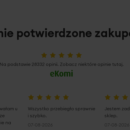
nie potwierdzone zaku
5%
Na podstawie 28332 opinii. Zobacz niektóre opinie tutaj.
100%
100%
owałam u
Wszystko przebiegło sprawnie
Jestem zad
ze
i szybko.
sklep.
ie na
07-08-2026
07-08-2026