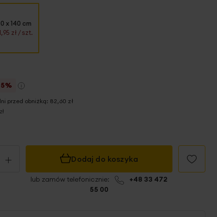
0 x 140 cm
1,95 zł
/ szt.
25%
dni przed obniżką:
82,60 zł
zł
+
Dodaj do koszyka
lub zamów telefonicznie:
+48 33 472
55 00