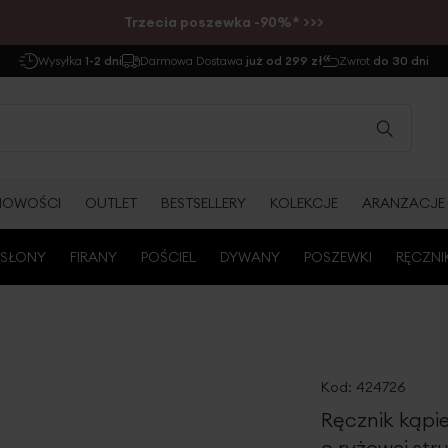
Trzecia poszewka -90%* >>>
Wysyłka
1-2 dni
Darmowa Dostawa
już od 299 zł
Zwrot
do 30 dni
NOWOŚCI
OUTLET
BESTSELLERY
KOLEKCJE
ARANŻACJE
SŁONY
FIRANY
POŚCIEL
DYWANY
POSZEWKI
RĘCZNI
Kod:
424726
Ręcznik kąpi
o ryżowej st