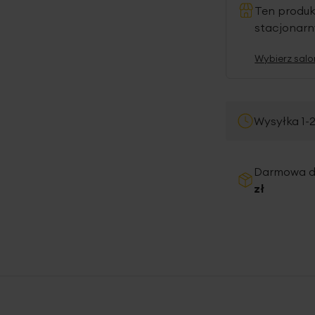
Ten produ
stacjonar
Wybierz salo
Wysyłka 1-
Darmowa 
zł