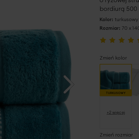
bordiurą 50
Kolor:
turkusowy
Rozmiar:
70 x 1
Ocena:
100
100
% of
Zmień kolor
TURKUSOWY
+2 więcej
Zmień rozmiar