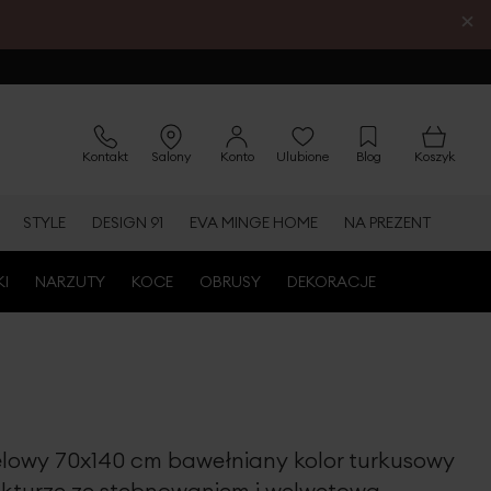
×
Kontakt
Salony
Konto
Ulubione
Blog
Koszyk
STYLE
DESIGN 91
EVA MINGE HOME
NA PREZENT
KI
NARZUTY
KOCE
OBRUSY
DEKORACJE
elowy 70x140 cm bawełniany kolor turkusowy
rukturze ze stebnowaniem i welwetową