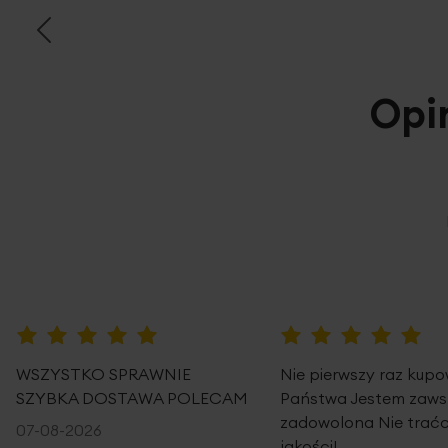
Opi
100%
100%
WSZYSTKO SPRAWNIE
Nie pierwszy raz kup
SZYBKA DOSTAWA POLECAM
Państwa Jestem zaws
zadowolona Nie traćc
07-08-2026
jakości!