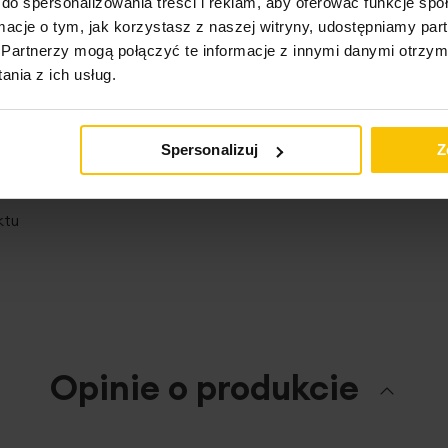
do spersonalizowania treści i reklam, aby oferować funkcje sp
ormacje o tym, jak korzystasz z naszej witryny, udostępniamy p
Partnerzy mogą połączyć te informacje z innymi danymi otrzym
nia z ich usług.
Spersonalizuj
Z
ktu
Opinie o produkcie