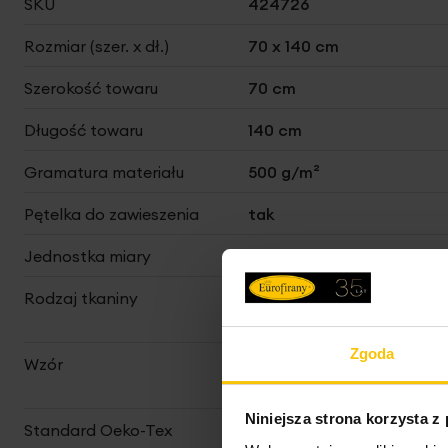
SKU
424726
informacji
Rozmiar (szer. x dł.)
70 x 140 cm
Szerokość towaru
70 cm
Długość towaru
140 cm
Gramatura materiału
500 g/m²
Pętelka do zawieszenia
tak
Jednostka miary
szt.
Rodzaj tkaniny
bawełniane, poliestrowe,
gładkie
Zgoda
Wzór
welurowe z bordiurą,
strukturalne
Niniejsza strona korzysta z
Standard Oeko-Tex
tak