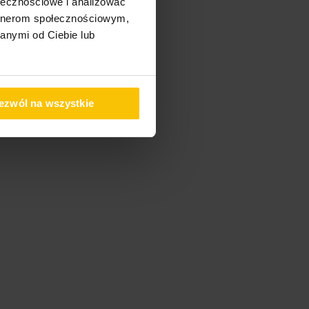
ołecznościowe i analizować
artnerom społecznościowym,
anymi od Ciebie lub
ezwól na wszystkie