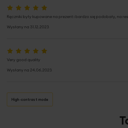
100%
Ręczniki były kupowane na prezent i bardzo się podobały, na re
Wysłany na
31.12.2023
100%
Very good quality
Wysłany na
24.06.2023
High-contrast mode
T