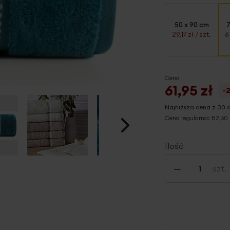
50 x 90 cm
7
29,17 zł
/ szt.
6
Cena
61,95 zł
-
Najniższa cena z 30 
Cena regularna:
82,60 
Ilość
-
szt.