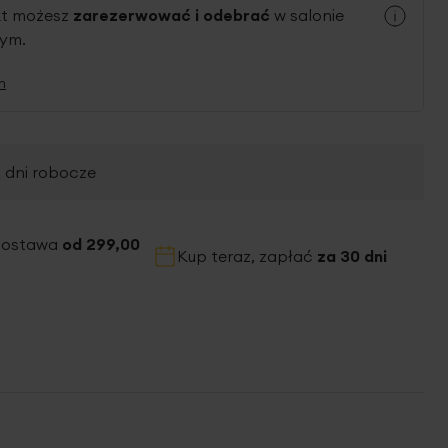
kt możesz
zarezerwować i odebrać
w salonie
nym.
n
2 dni robocze
dostawa
od 299,00
Kup teraz, zapłać
za 30 dni