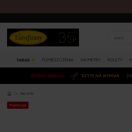
☀
POMIESZCZENIA
NA METRY
ROLETY
TARAS
STREFA OKAZJI
SZYTE NA WYMIAR
ZA
Ręczniki
Promocja
Przejdź
na
koniec