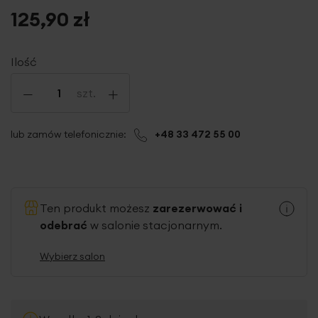
125,90 zł
Ilość
-
+
szt.
lub zamów telefonicznie:
+48 33 472 55 00
Ten produkt możesz
zarezerwować i
odebrać
w salonie stacjonarnym.
Wybierz salon