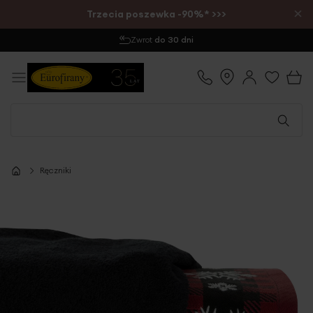
×
Trzecia poszewka -90%* >>>
Wysyłka
1-2 dni
Ręczniki
Przejdź
na
koniec
galerii