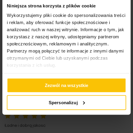
Przepiękny ręcznik, polecam.
Niniejsza strona korzysta z plików cookie
Wysłany na
19.12.2024
Wykorzystujemy pliki cookie do spersonalizowania treści
i reklam, aby oferować funkcje społecznościowe i
analizować ruch w naszej witrynie. Informacje o tym, jak
korzystasz z naszej witryny, udostępniamy partnerom
100%
Ręczniki przepięknie prezentują się w mojej łazience,jakość ich
społecznościowym, reklamowym i analitycznym.
bardzo dobra.Serdecznie polecam.
Partnerzy mogą połączyć te informacje z innymi danymi
Wysłany na
14.12.2024
otrzymanymi od Ciebie lub uzyskanymi podczas
korzystania z ich usług.
100%
Zezwól na wszystkie
Super jakość i szybka dostawa.
Wysłany na
14.11.2024
Spersonalizuj
100%
Ładne i dobrą jakosc