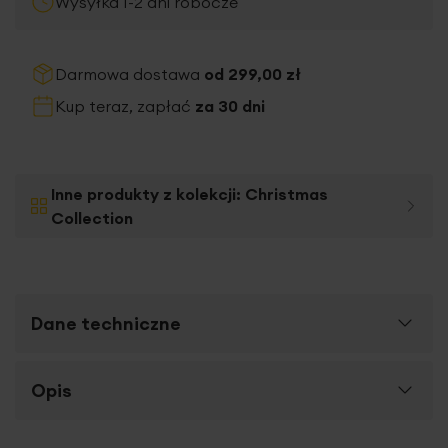
Wysyłka 1-2 dni robocze
Darmowa dostawa
od 299,00 zł
Kup teraz, zapłać
za 30 dni
Inne produkty z kolekcji:
Christmas
Collection
Dane techniczne
Więcej
Opis
SKU
431177
informacji
Rozmiar (szer. x dł.)
70 x 140 cm