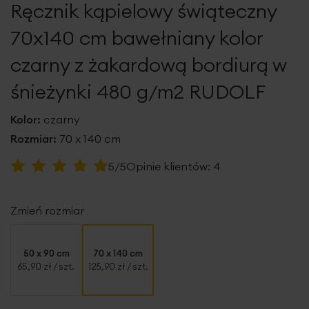
Ręcznik kąpielowy świąteczny
galerii
70x140 cm bawełniany kolor
czarny z żakardową bordiurą w
śnieżynki 480 g/m2 RUDOLF
Kolor:
czarny
Rozmiar:
70 x 140 cm
Ocena:
5/5
Opinie klientów:
4
100
100
% of
Zmień rozmiar
50 x 90 cm
70 x 140 cm
65,90 zł
/ szt.
125,90 zł
/ szt.