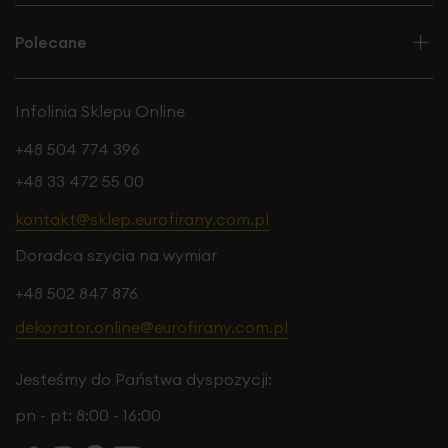
Polecane
Infolinia Sklepu Online
+48 504 774 396
+48 33 472 55 00
kontakt@sklep.eurofirany.com.pl
Doradca szycia na wymiar
+48 502 847 876
dekorator.online@eurofirany.com.pl
Jesteśmy do Państwa dyspozycji:
pn - pt: 8:00 - 16:00