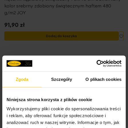
kolor srebrny zdobiony świątecznym haftem 480
g/m2 JOY
91,90 zł
Do
Dodaj do koszyka
Zgoda
Szczegóły
O plikach cookies
Niniejsza strona korzysta z plików cookie
Wykorzystujemy pliki cookie do spersonalizowania treści
i reklam, aby oferować funkcje społecznościowe i
analizować ruch w naszej witrynie. Informacje o tym, jak