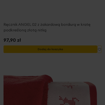
Ręcznik ANGEL 02 z żakardową bordiurą w kratę
podkreśloną złotą nitką
97,90 zł
Do
Dodaj do koszyka