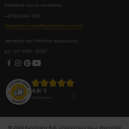
Doradca szycia na wymiar
+48 502 847 876
dekorator.online@eurofirany.com.pl
Jesteśmy do Państwa dyspozycji:
pn - pt: 8:00 - 16:00
4.9
/ 5
35891
opinii
© 2026 Eurofirany B.B. Choczyńscy Sp.J. Wszystkie