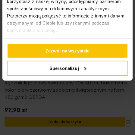
korzystasz z naszej witryny, udostępniamy partnerom
społecznościowym, reklamowym i analitycznym.
Partnerzy mogą połączyć te informacje z innymi danymi
otrzymanymi od Ciebie lub uzyskanymi podczas
korzystania z ich usług.
Zezwól na wszystkie
Spersonalizuj
Ręcznik kąpielowy świąteczny 70x140 cm bawełniany
kolor biały,czerwony zdobiona świątecznym haftem
450 g/m2 GERDA
97,90 zł
Do
Dodaj do koszyka