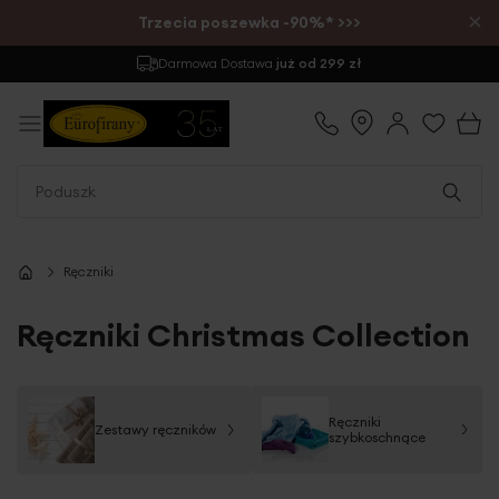
×
Trzecia poszewka -90%* >>>
Zwrot
do 30 dni
Ręczniki
Ręczniki Christmas Collection
Ręczniki
Zestawy ręczników
szybkoschnące