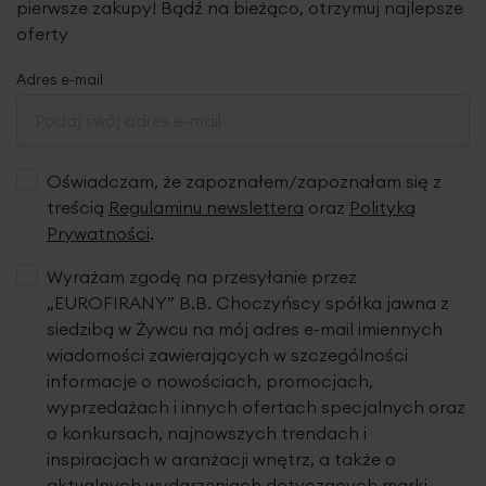
pierwsze zakupy! Bądź na bieżąco, otrzymuj najlepsze
oferty
Adres e-mail
Oświadczam, że zapoznałem/zapoznałam się z
treścią
Regulaminu newslettera
oraz
Polityką
Prywatności
.
Wyrażam zgodę na przesyłanie przez
„EUROFIRANY” B.B. Choczyńscy spółka jawna z
siedzibą w Żywcu na mój adres e-mail imiennych
wiadomości zawierających w szczególności
informacje o nowościach, promocjach,
wyprzedażach i innych ofertach specjalnych oraz
o konkursach, najnowszych trendach i
inspiracjach w aranżacji wnętrz, a także o
aktualnych wydarzeniach dotyczących marki