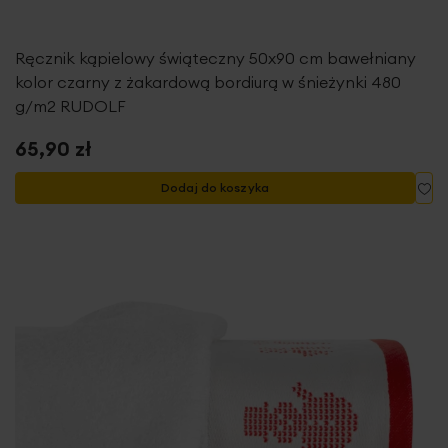
Ręcznik kąpielowy świąteczny 50x90 cm bawełniany
kolor czarny z żakardową bordiurą w śnieżynki 480
g/m2 RUDOLF
65,90 zł
Do
Dodaj do koszyka