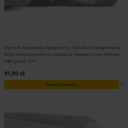
Ręcznik kąpielowy świąteczny 70x140 cm bawełniany
kolor stalowy,srebrny zdobiony świątecznym haftem
480 g/m2 JOY
91,90 zł
Do
Dodaj do koszyka