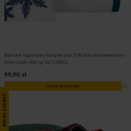
Ręcznik kąpielowy świąteczny 70X140 cm bawełniany
kolor biały 480 g/m2 CAROL
99,90 zł
Do
Dodaj do koszyka
ZOBACZ OPINIE