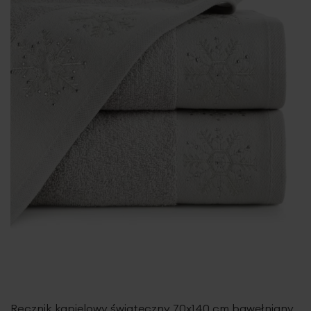
Ręcznik kąpielowy świąteczny 70x140 cm bawełniany