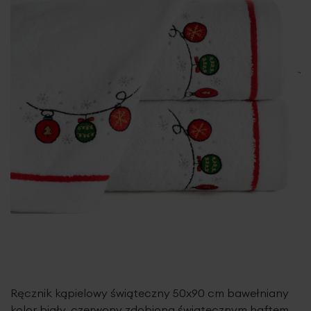
Ręcznik kąpielowy świąteczny 50x90 cm bawełniany
kolor biały, czerwony zdobiona świątecznym haftem