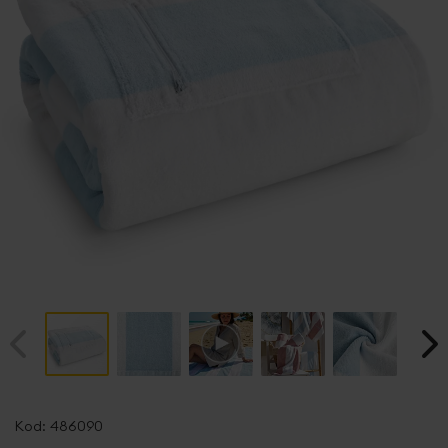
Przejdź
na
Kod:
486090
początek