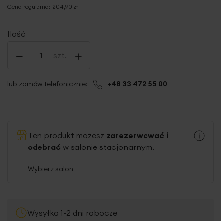
Cena regularna:
204,90 zł
Ilość
-
+
szt.
lub zamów telefonicznie:
+48 33 472 55 00
Ten produkt możesz
zarezerwować i
odebrać
w salonie stacjonarnym.
Wybierz salon
Wysyłka 1-2 dni robocze