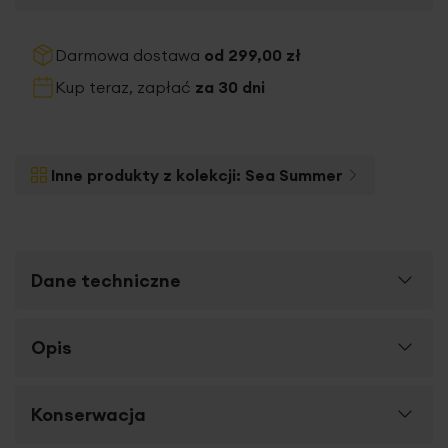
Darmowa dostawa
od 299,00 zł
Kup teraz, zapłać
za 30 dni
Inne produkty z kolekcji:
Sea Summer
Dane techniczne
Więcej
Opis
SKU
486090
informacji
Rozmiar (szer. x dł.)
90 x 170 cm
Odkryj wyjątkowy ręcznik plażowy, który łączy w sobie
Konserwacja
Szerokość towaru
90 cm
luksusowy wygląd i praktyczne rozwiązania. Miękki,