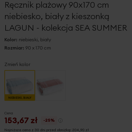
Ręcznik plażowy 90x170 cm
galerii
niebiesko, biały z kieszonką
LAGUN - kolekcja SEA SUMMER
Kolor:
niebieski, biały
Rozmiar:
90 x 170 cm
Zmień kolor
NIEBIESKI, BIAŁY
Cena
153,67 zł
-25%
Najniższa cena z 30 dni przed obniżką:
204,90 zł