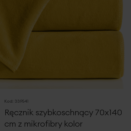
Przejdź
na
Kod:
339541
początek
Ręcznik szybkoschnący 70x140
galerii
cm z mikrofibry kolor