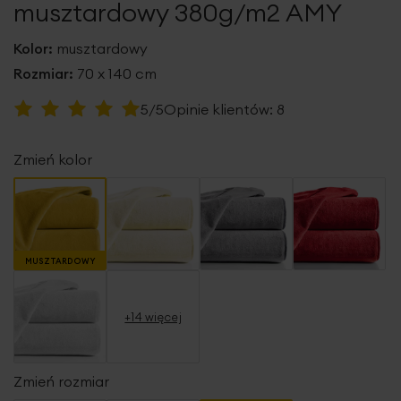
musztardowy 380g/m2 AMY
Kolor:
musztardowy
Rozmiar:
70 x 140 cm
Ocena:
5/5
Opinie klientów:
8
100
100
% of
Zmień kolor
MUSZTARDOWY
+14 więcej
Zmień rozmiar