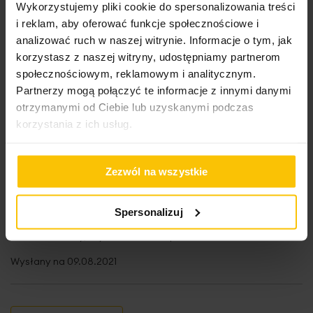
Wykorzystujemy pliki cookie do spersonalizowania treści
i reklam, aby oferować funkcje społecznościowe i
analizować ruch w naszej witrynie. Informacje o tym, jak
100%
Polecam, piękny, mięciutki, lekki.
korzystasz z naszej witryny, udostępniamy partnerom
społecznościowym, reklamowym i analitycznym.
Wysłany na
27.01.2023
Partnerzy mogą połączyć te informacje z innymi danymi
otrzymanymi od Ciebie lub uzyskanymi podczas
korzystania z ich usług.
100%
Wszystko ok
Wysłany na
02.10.2022
Zezwól na wszystkie
Spersonalizuj
100%
Bardzo chłonny, szybko schnie. Super
Wysłany na
09.08.2021