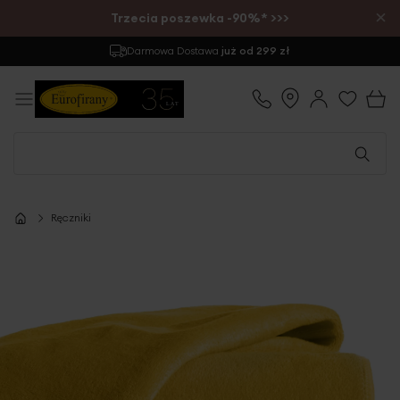
×
Trzecia poszewka -90%* >>>
Darmowa Dostawa
już od 299 zł
Ręczniki
Przejdź
na
koniec
galerii