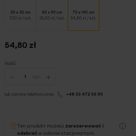
30 x 30 cm
50 x 90 cm
70 x 140 cm
7,50 zł
/ szt.
25,50 zł
/ szt.
54,80 zł
/ szt.
54,80 zł
Ilość
-
+
szt.
lub zamów telefonicznie:
+48 33 472 55 00
Ten produkt możesz
zarezerwować i
odebrać
w salonie stacjonarnym.