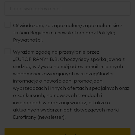
estetycznymi kantami z tkaniny o tym samym wzorze.
W roletach z tkanin zaciemniających kanaliki z prętami
usztywniającymi są wszyte z tyłu rolety.
Oświadczam, że zapoznałem/zapoznałam się z
treścią
Regulaminu newslettera
oraz
Polityką
Prywatności
.
Tkanina
Wyrażam zgodę na przesyłanie przez
„EUROFIRANY” B.B. Choczyńscy spółka jawna z
siedzibą w Żywcu na mój adres e-mail imiennych
wiadomości zawierających w szczególności
informacje o nowościach, promocjach,
wyprzedażach i innych ofertach specjalnych oraz
o konkursach, najnowszych trendach i
inspiracjach w aranżacji wnętrz, a także o
aktualnych wydarzeniach dotyczących marki
Eurofirany (newsletter).