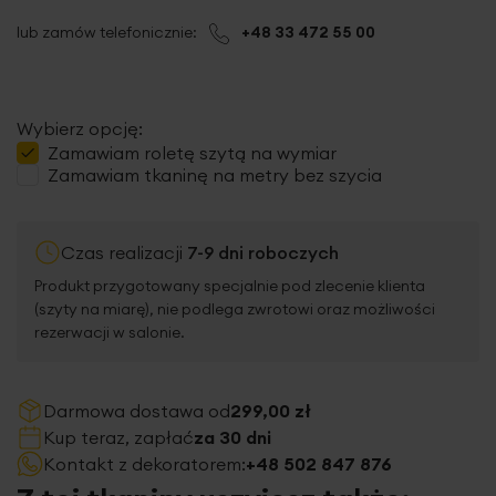
lub zamów telefonicznie:
+48 33 472 55 00
Wybierz opcję:
Zamawiam
roletę szytą
na wymiar
Zamawiam tkaninę na metry bez szycia
Czas realizacji
7-9 dni roboczych
Produkt przygotowany specjalnie pod zlecenie klienta
(szyty na miarę), nie podlega zwrotowi oraz możliwości
rezerwacji w salonie.
Darmowa dostawa od
299,00 zł
Kup teraz, zapłać
za 30 dni
Kontakt z dekoratorem:
+48 502 847 876