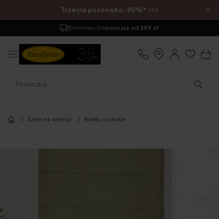
×
Trzecia poszewka -90%* >>>
Zwrot
do 30 dni
Szyte na wymiar
Rolety rzymskie
Przejdź
na
koniec
galerii