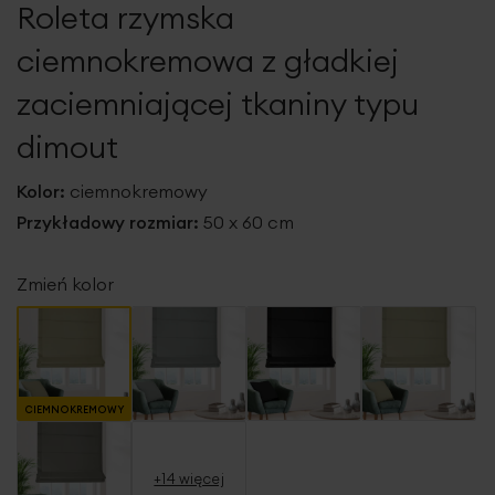
Roleta rzymska
galerii
ciemnokremowa z gładkiej
zaciemniającej tkaniny typu
dimout
Kolor:
ciemnokremowy
Przykładowy rozmiar:
50 x 60 cm
Zmień kolor
CIEMNOKREMOWY
+14 więcej