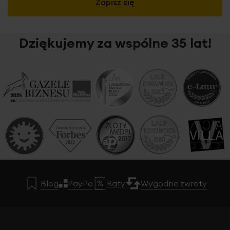
Zapisz się
Dziękujemy za wspólne 35 lat!
Szukasz zasłon spełniających nie tylko dekoracyjną, ale
również praktyczną funkcję? Nie przepadasz za
nadmiarem promieni słonecznych w mieszkaniu? Mamy
dla Ciebie rozwiązanie! Tkaninę która nie nie tylko
udekoruje Twoje okno, ale również
zapewni optymalną
ochronę przed światłem słonecznym
, gdyż stopień
zaciemnienia wynosi ok. 40-50%.
Gładka, półmatowa
tkanina
to praktyczny dodatek, który sprawdza się w
każdym wnętrzu. Elegancka,
zwarta i
nieprzepuszczająca światła
tkanina o
nieznacznym
Blog
PayPo
Raty
Wygodne zwroty
satynowym połysku
gwarantuje przyjemny klimat we
wnętrzu. Jej uniwersalny charakter sprawia, że znakomicie
prezentuje się we wnętrzach urządzonych w
funkcjonalnym, nowoczesnym stylu.