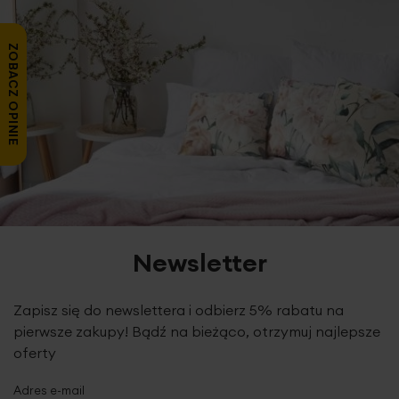
W zestawie który otrzymuje klient, znajdują się:
uchwyty
do kasety, napinacz łańcuszka
oraz krótka
instrukcja
montażu rolety.
Zestaw nie zawiera wkrętów oraz kołków,
ZOBACZ OPINIE
klient powinien je dopasować do rodzaju ściany czy sufitu.
Chcesz zamontować roletę bez wiercenia? Istnieje taka
możliwość.
By dokupić uchwyty bezinwazyjne,
dodaj je
w koszyku lub skontaktuj się z nami.
KONSERWACJA:
Konserwacja i
utrzymanie rolet w
czystości jest bardzo proste.
Tkanina połączona jest z
systemem mocującym
za pomocą rzepa
, dzięki któremu
zdejmiesz ją i powiesisz jednym ruchem ręki. Tunele są
Newsletter
zaprojektowane w sposób umożliwiający
łatwe
wyjmowanie prętów usztywniających
. Pamiętaj o
wyjęciu elementów usztywniających przed praniem.
Zapisz się do newslettera i odbierz 5% rabatu na
o
Materiał możesz uprać ręcznie w 30
C.
pierwsze zakupy! Bądź na bieżąco, otrzymuj najlepsze
oferty
Jeśli wzór na tkaninie jest nieodwracalny, rolety o
szerokości całkowitej powyżej 140 cm z tkanin o
Adres e-mail
szerokości do 150 cm będą wykończone po bokach