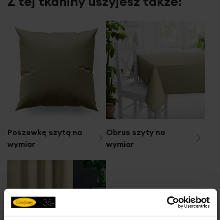
Z tej tkaniny uszyjesz także:
Poszewkę szytą na
Obrus szyty na
wymiar
wymiar