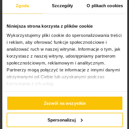
Zgoda
Szczegóły
O plikach cookies
Niniejsza strona korzysta z plików cookie
Zasłonę szytą na
Wykorzystujemy pliki cookie do spersonalizowania treści
wymiar
i reklam, aby oferować funkcje społecznościowe i
analizować ruch w naszej witrynie. Informacje o tym, jak
korzystasz z naszej witryny, udostępniamy partnerom
społecznościowym, reklamowym i analitycznym.
Inne produkty z kolekcji:
Eurofirany Premium
Partnerzy mogą połączyć te informacje z innymi danymi
otrzymanymi od Ciebie lub uzyskanymi podczas
korzystania z ich usług.
Dane techniczne
Zezwól na wszystkie
Więcej
Opis
SKU
R83418100
informacji
Spersonalizuj
Rozmiar (szer. x dł.)
50 x 60 cm