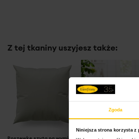
Z tej tkaniny uszyjesz także:
Zgoda
Niniejsza strona korzysta z
Poszewkę szytą na wymiar
Obrus szyty na wymiar