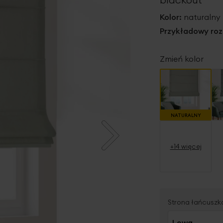
Kolor:
naturalny
Przykładowy roz
Zmień kolor
NATURALNY
+14 więcej
Strona łańcuszk