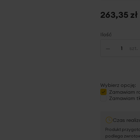
263,35 zł
Ilość
-
szt.
Wybierz opcję:
Zamawiam
r
Zamawiam tk
Czas realiz
Produkt przygoto
podlega zwrotowi