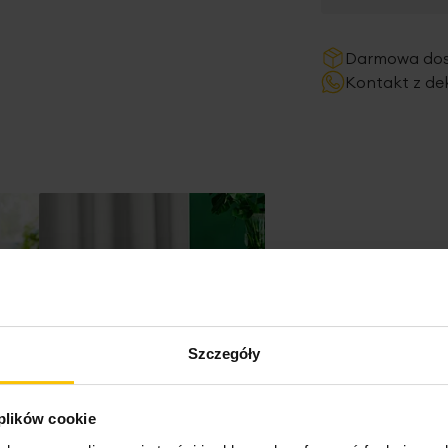
Darmowa do
Kontakt z de
Szczegóły
 plików cookie
Zasłonę szytą na wymiar