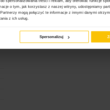
do spersonalizowania treści i reklam, aby oferować funkcje sp
ormacje o tym, jak korzystasz z naszej witryny, udostępniamy p
Partnerzy mogą połączyć te informacje z innymi danymi otrzym
nia z ich usług.
Spersonalizuj
Z
cja
Konserwacja
Dostawa