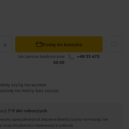
+
Dodaj do koszyka
lub zamów telefonicznie:
+48 33 472
55 00
oletę szytą
na wymiar
aninę na metry bez szycia
acji
7-9 dni roboczych
wany specjalnie pod zlecenie klienta (szyty na miarę), nie
 oraz możliwości rezerwacji w salonie.