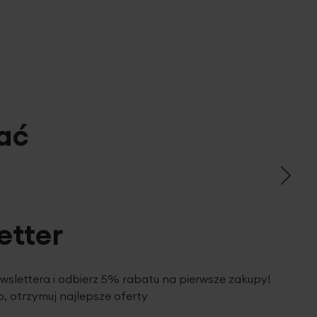
ać
etter
ewslettera i odbierz 5% rabatu na pierwsze zakupy!
, otrzymuj najlepsze oferty