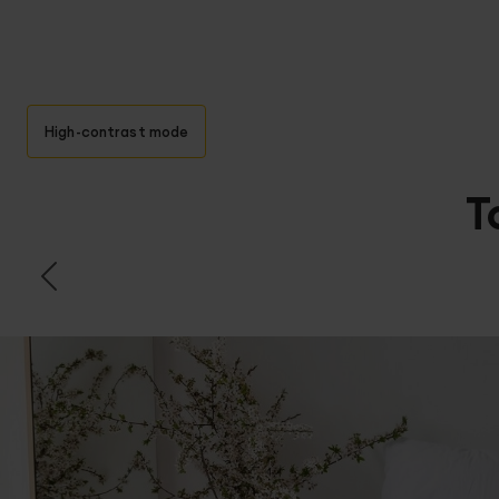
High-contrast mode
T