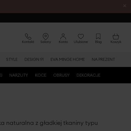
×
Kontakt
Salony
Konto
Ulubione
Blog
Koszyk
STYLE
DESIGN 91
EVA MINGE HOME
NA PREZENT
KI
NARZUTY
KOCE
OBRUSY
DEKORACJE
a naturalna z gładkiej tkaniny typu