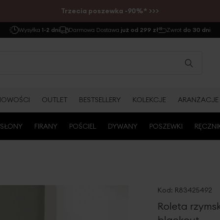
Trzecia poszewka -90%* >>>
Wysyłka
1-2 dni
Darmowa Dostawa
już od 299 zł
Zwrot
do 30 dni
NOWOŚCI
OUTLET
BESTSELLERY
KOLEKCJE
ARANŻACJE
SŁONY
FIRANY
POŚCIEL
DYWANY
POSZEWKI
RĘCZNI
Kod:
R83425492
Roleta rzymsk
blackout