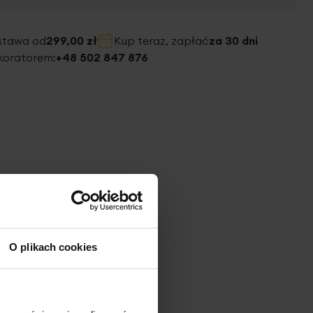
stawa od
299,00 zł
Kup teraz, zapłać
za 30 dni
koratorem:
+48 502 847 876
O plikach cookies