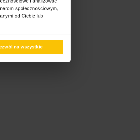
ołecznościowe i analizować
artnerom społecznościowym,
anymi od Ciebie lub
ezwól na wszystkie