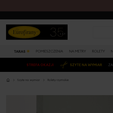
☀
POMIESZCZENIA
NA METRY
ROLETY
TARAS
STREFA OKAZJI
SZYTE NA WYMIAR
ZA
Szyte na wymiar
Rolety rzymskie
Przejdź
na
koniec