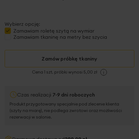
Wybierz opcję:
Zamawiam
roletę szytą
na wymiar
Zamawiam tkaninę na metry bez szycia
Zamów próbkę tkaniny
Cena 1 szt. próbki wynosi 5,00 zł
Czas realizacji
7-9 dni roboczych
Produkt przygotowany specjalnie pod zlecenie klienta
(szyty na miarę), nie podlega zwrotowi oraz możliwości
rezerwacji w salonie.
Darmowa dostawa od
299,00 zł