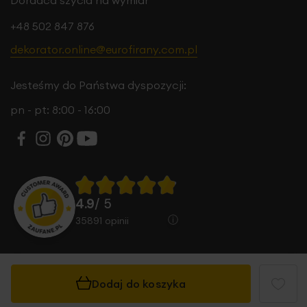
Doradca szycia na wymiar
wnętrzu. Jej uniwersalny charakter sprawia, że znakomicie
prezentuje się we wnętrzach urządzonych w
+48 502 847 876
funkcjonalnym, nowoczesnym stylu.
dekorator.online@eurofirany.com.pl
Jesteśmy do Państwa dyspozycji:
pn - pt: 8:00 - 16:00
4.9
/ 5
35891
opinii
Dodaj do koszyka
© 2026 Eurofirany B.B. Choczyńscy Sp.J. Wszystkie