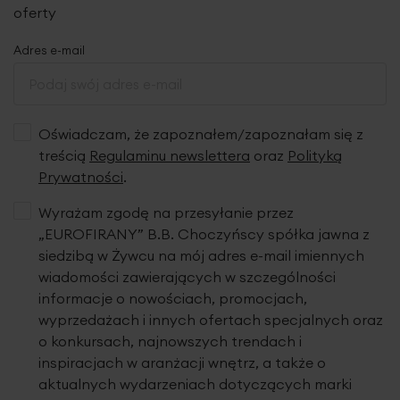
oferty
wnętrza i Twoich preferencji. Pamiętaj, aby roleta dobrze
się prezentowała, powinna sięgać ok. 5 cm poza światło
Adres e-mail
okna z każdej strony.
W zestawie który otrzymuje klient, znajdują się:
uchwyty
do kasety, napinacz łańcuszka
oraz krótka
instrukcja
montażu rolety.
Zestaw nie zawiera wkrętów oraz kołków,
klient powinien je dopasować do rodzaju ściany czy sufitu.
Oświadczam, że zapoznałem/zapoznałam się z
Chcesz zamontować roletę bez wiercenia? Istnieje taka
treścią
Regulaminu newslettera
oraz
Polityką
możliwość.
By dokupić uchwyty bezinwazyjne,
dodaj je
Prywatności
.
w koszyku lub skontaktuj się z nami.
Wyrażam zgodę na przesyłanie przez
„EUROFIRANY” B.B. Choczyńscy spółka jawna z
siedzibą w Żywcu na mój adres e-mail imiennych
KONSERWACJA:
Konserwacja i
utrzymanie rolet w
wiadomości zawierających w szczególności
czystości jest bardzo proste.
Tkanina połączona jest z
systemem mocującym
za pomocą rzepa
, dzięki któremu
informacje o nowościach, promocjach,
zdejmiesz ją i powiesisz jednym ruchem ręki. Tunele są
wyprzedażach i innych ofertach specjalnych oraz
zaprojektowane w sposób umożliwiający
łatwe
o konkursach, najnowszych trendach i
wyjmowanie prętów usztywniających
. Pamiętaj o
inspiracjach w aranżacji wnętrz, a także o
wyjęciu elementów usztywniających przed praniem.
aktualnych wydarzeniach dotyczących marki
o
Materiał możesz uprać ręcznie w 30
C.