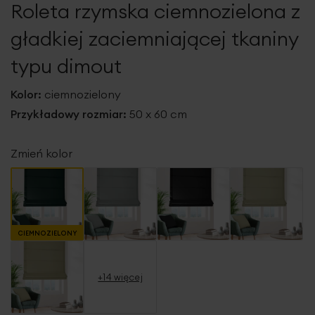
Roleta rzymska ciemnozielona z
galerii
gładkiej zaciemniającej tkaniny
typu dimout
Kolor:
ciemnozielony
Przykładowy rozmiar:
50 x 60 cm
Zmień kolor
CIEMNOZIELONY
+14 więcej