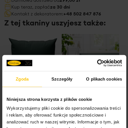
Kup teraz, zapłać
za 30 dni
Kontakt z dekoratorem:
+48 502 847 876
Z tej tkaniny uszyjesz także:
Zgoda
Szczegóły
O plikach cookies
Poszewkę szytą na
Obrus szyty na
Niniejsza strona korzysta z plików cookie
wymiar
wymiar
Wykorzystujemy pliki cookie do spersonalizowania treści
i reklam, aby oferować funkcje społecznościowe i
analizować ruch w naszej witrynie. Informacje o tym, jak