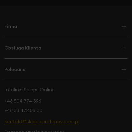
Firma
Obsługa Klienta
Szukasz zasłon spełniających nie tylko dekoracyjną, ale
Polecane
również praktyczną funkcję? Nie przepadasz za
nadmiarem promieni słonecznych w mieszkaniu? Mamy
dla Ciebie rozwiązanie! Tkaninę która nie nie tylko
Infolinia Sklepu Online
udekoruje Twoje okno, ale również
zapewni optymalną
ochronę przed światłem słonecznym
, gdyż stopień
+48 504 774 396
zaciemnienia wynosi aż 70-80%.
Gładka, półmatowa
tkanina
to praktyczny dodatek, który sprawdza się w
+48 33 472 55 00
każdym wnętrzu. Elegancka,
zwarta i
kontakt@sklep.eurofirany.com.pl
nieprzepuszczająca światła
tkanina o
nieznacznym
satynowym połysku
gwarantuje przyjemny klimat we