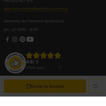
+48 502 847 876
dekorator.online@eurofirany.com.pl
Jesteśmy do Państwa dyspozycji:
pn - pt: 8:00 - 16:00
4.9
/ 5
35891
opinii
Dodaj do koszyka
© 2026 Eurofirany B.B. Choczyńscy Sp.J. Wszystkie
prawa zastrzeżone.