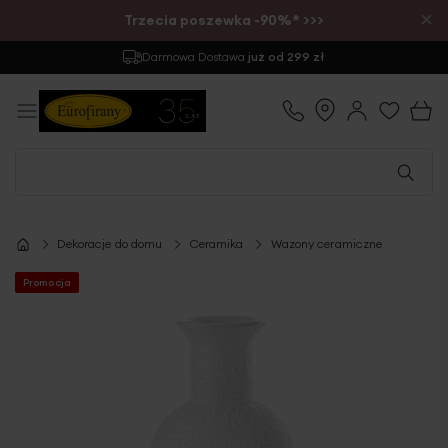
×
Trzecia poszewka -90%* >>>
Darmowa Dostawa
już od 299 zł
Dekoracje do domu
Ceramika
Wazony ceramiczne
Promocja
Przejdź
na
koniec
galerii