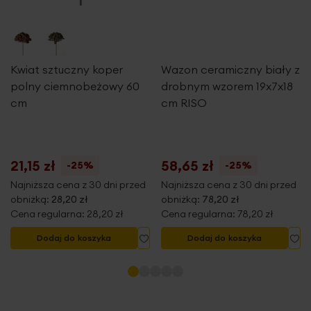
wysokość: 40 cm
skład: glinka ceramiczna
Kwiat sztuczny koper
Wazon ceramiczny biały z
polny ciemnobeżowy 60
drobnym wzorem 19x7x18
cm
cm RISO
21,15 zł
58,65 zł
-25%
-25%
Najniższa cena z 30 dni przed
Najniższa cena z 30 dni przed
obniżką:
28,20 zł
obniżką:
78,20 zł
Cena regularna:
28,20 zł
Cena regularna:
78,20 zł
Dodaj do listy życzeń
Dodaj do listy życzeń
Do
Dodaj do koszyka
Dodaj do koszyka