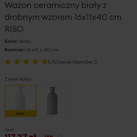
Wazon ceramiczny biały z
galerii
drobnym wzorem 16x11x40 cm
RISO
Kolor:
biały
Rozmiar:
16 x 11 x 40 cm
Ocena:
5/5
Opinie klientów:
2
100
100
% of
Zmień kolor
BIAŁY
Cena
117,37 zł
-25%