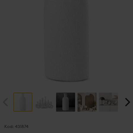
Przejdź
na
Kod:
431874
początek