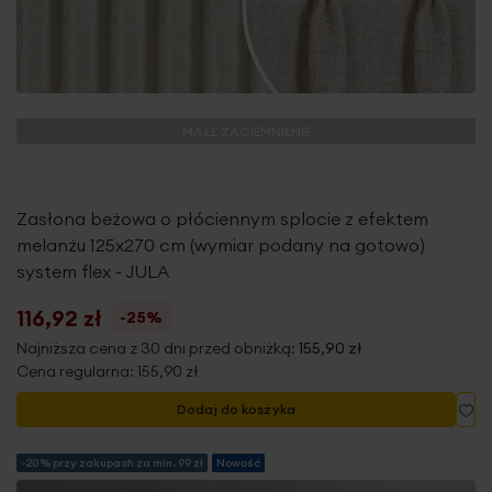
MAŁE ZACIEMNIENIE
Zasłona beżowa o płóciennym splocie z efektem
melanżu 125x270 cm (wymiar podany na gotowo)
system flex - JULA
116,92 zł
-25%
Najniższa cena z 30 dni przed obniżką:
155,90 zł
Cena regularna:
155,90 zł
Do
Dodaj do koszyka
-20% przy zakupach za min. 99 zł
Nowość