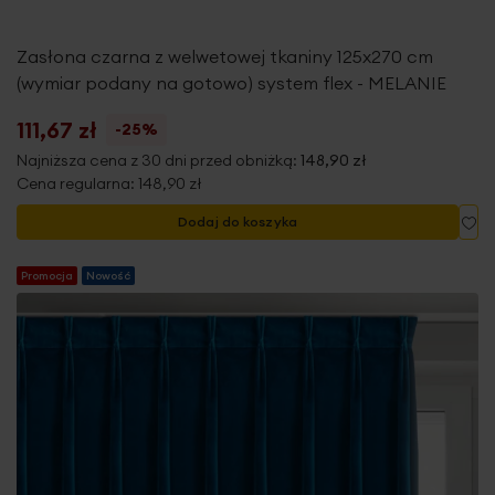
Zasłona czarna z welwetowej tkaniny 125x270 cm
(wymiar podany na gotowo) system flex - MELANIE
111,67 zł
-25%
Najniższa cena z 30 dni przed obniżką:
148,90 zł
Cena regularna:
148,90 zł
Do
Dodaj do koszyka
Promocja
Nowość