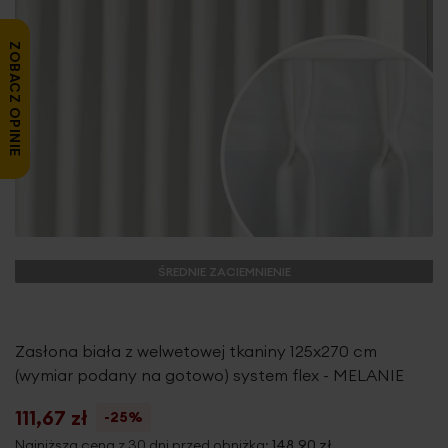
ZOBACZ OPINIE
ŚREDNIE ZACIEMNIENIE
Zasłona biała z welwetowej tkaniny 125x270 cm
(wymiar podany na gotowo) system flex - MELANIE
111,67 zł
-25%
Najniższa cena z 30 dni przed obniżką:
148,90 zł