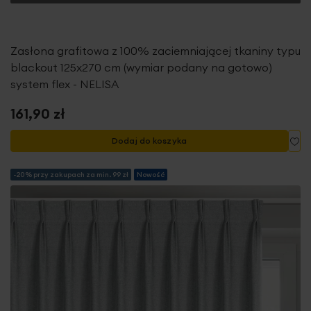
Zasłona grafitowa z 100% zaciemniającej tkaniny typu
blackout 125x270 cm (wymiar podany na gotowo)
system flex - NELISA
161,90 zł
Do
Dodaj do koszyka
-20% przy zakupach za min. 99 zł
Nowość