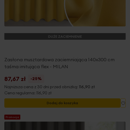
DUŻE ZACIEMNIENIE
Zasłona musztardowa zaciemniająca 140x300 cm
taśma imitująca flex - MILAN
87,67 zł
-25%
Najniższa cena z 30 dni przed obniżką:
116,90 zł
Cena regularna:
116,90 zł
Do
Dodaj do koszyka
Promocja