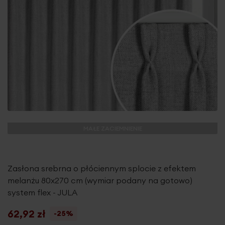
MAŁE ZACIEMNIENIE
Zasłona srebrna o płóciennym splocie z efektem
melanżu 80x270 cm (wymiar podany na gotowo)
system flex - JULA
62,92 zł
-25%