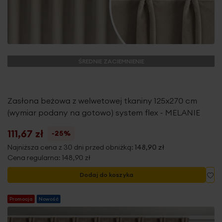
ŚREDNIE ZACIEMNIENIE
Zasłona beżowa z welwetowej tkaniny 125x270 cm
(wymiar podany na gotowo) system flex - MELANIE
111,67 zł
-25%
Najniższa cena z 30 dni przed obniżką:
148,90 zł
Cena regularna:
148,90 zł
Do
Dodaj do koszyka
Promocja
Nowość