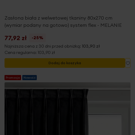
Zasłona biała z welwetowej tkaniny 80x270 cm
(wymiar podany na gotowo) system flex - MELANIE
77,92 zł
-25%
Najniższa cena z 30 dni przed obniżką:
103,90 zł
Cena regularna:
103,90 zł
Do
Dodaj do koszyka
Promocja
Nowość