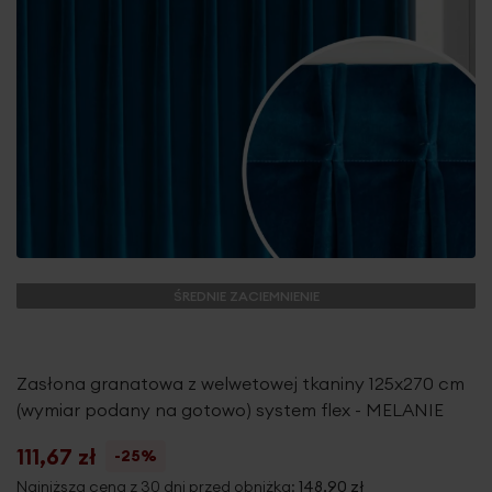
ŚREDNIE ZACIEMNIENIE
Zasłona granatowa z welwetowej tkaniny 125x270 cm
(wymiar podany na gotowo) system flex - MELANIE
111,67 zł
-25%
Najniższa cena z 30 dni przed obniżką:
148,90 zł