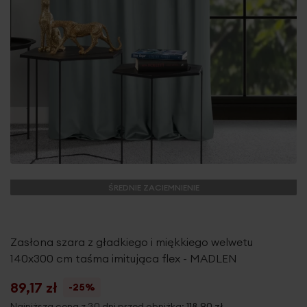
ŚREDNIE ZACIEMNIENIE
Zasłona szara z gładkiego i miękkiego welwetu
140x300 cm taśma imitująca flex - MADLEN
89,17 zł
-25%
Najniższa cena z 30 dni przed obniżką:
118,90 zł