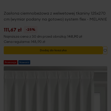
Zasłona ciemnobeżowa z welwetowej tkaniny 125x270
cm (wymiar podany na gotowo) system flex - MELANIE
111,67 zł
-25%
Najniższa cena z 30 dni przed obniżką:
148,90 zł
Cena regularna:
148,90 zł
Do
Dodaj do koszyka
Promocja
Nowość