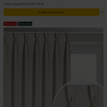
Cena regularna:
148,90 zł
Do
Dodaj do koszyka
Promocja
Bestseller