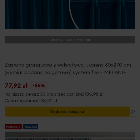
ŚREDNIE ZACIEMNIENIE
Zasłona granatowa z welwetowej tkaniny 80x270 cm
(wymiar podany na gotowo) system flex - MELANIE
77,92 zł
-25%
Najniższa cena z 30 dni przed obniżką:
103,90 zł
Cena regularna:
103,90 zł
Do
Dodaj do koszyka
Promocja
Nowość