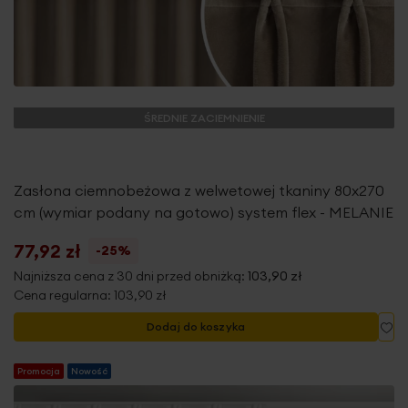
ŚREDNIE ZACIEMNIENIE
Zasłona ciemnobeżowa z welwetowej tkaniny 80x270
cm (wymiar podany na gotowo) system flex - MELANIE
77,92 zł
-25%
Najniższa cena z 30 dni przed obniżką:
103,90 zł
Cena regularna:
103,90 zł
Do
Dodaj do koszyka
Promocja
Nowość