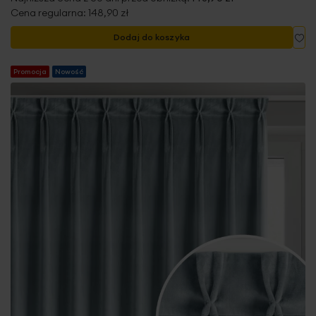
Cena regularna:
148,90 zł
Do
Dodaj do koszyka
Promocja
Nowość