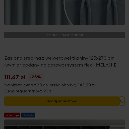
ŚREDNIE ZACIEMNIENIE
Zasłona srebrna z welwetowej tkaniny 125x270 cm
(wymiar podany na gotowo) system flex - MELANIE
111,67 zł
-25%
Najniższa cena z 30 dni przed obniżką:
148,90 zł
Cena regularna:
148,90 zł
Do
Dodaj do koszyka
Promocja
Nowość