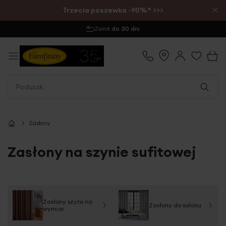
×
Trzecia poszewka -90%* >>>
Wysyłka
1-2 dni
Zasłony
Zasłony na szynie sufitowej
Zasłony szyte na
Zasłony do salonu
wymiar