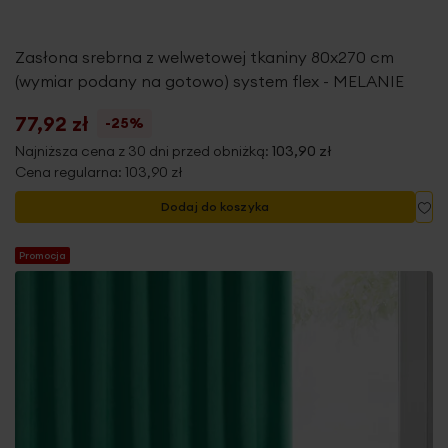
Zasłona srebrna z welwetowej tkaniny 80x270 cm
(wymiar podany na gotowo) system flex - MELANIE
77,92 zł
-25%
Najniższa cena z 30 dni przed obniżką:
103,90 zł
Cena regularna:
103,90 zł
Do
Dodaj do koszyka
Promocja