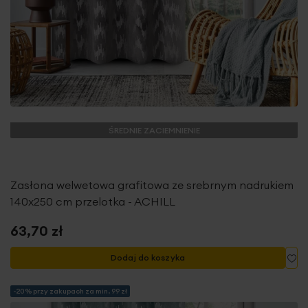
ŚREDNIE ZACIEMNIENIE
Zasłona welwetowa grafitowa ze srebrnym nadrukiem
140x250 cm przelotka - ACHILL
63,70 zł
Do
Dodaj do koszyka
-20% przy zakupach za min. 99 zł