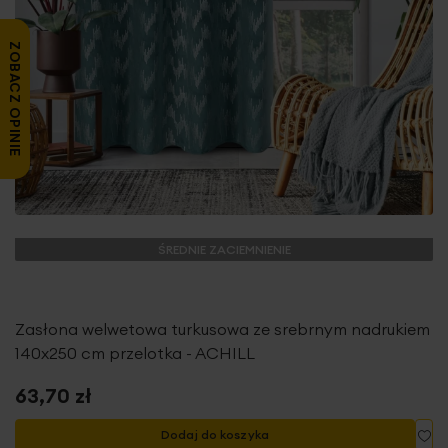
ZOBACZ OPINIE
ŚREDNIE ZACIEMNIENIE
Zasłona welwetowa turkusowa ze srebrnym nadrukiem
140x250 cm przelotka - ACHILL
63,70 zł
Do
Dodaj do koszyka