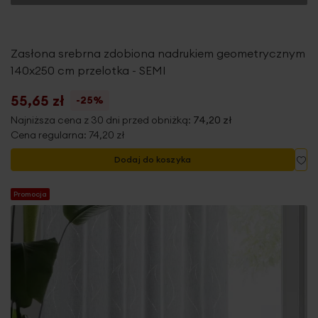
Zasłona srebrna zdobiona nadrukiem geometrycznym
140x250 cm przelotka - SEMI
55,65 zł
-25%
Najniższa cena z 30 dni przed obniżką:
74,20 zł
Cena regularna:
74,20 zł
Do
Dodaj do koszyka
Promocja