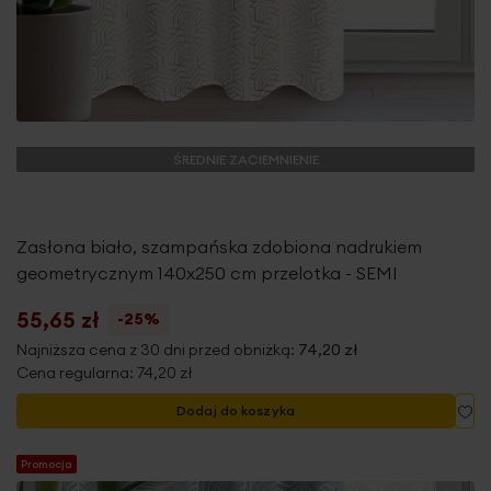
ŚREDNIE ZACIEMNIENIE
Zasłona biało, szampańska zdobiona nadrukiem
geometrycznym 140x250 cm przelotka - SEMI
55,65 zł
-25%
Najniższa cena z 30 dni przed obniżką:
74,20 zł
Cena regularna:
74,20 zł
Do
Dodaj do koszyka
Promocja