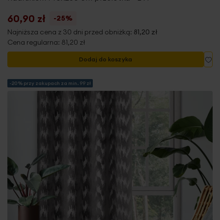
60,90 zł
-25%
Najniższa cena z 30 dni przed obniżką:
81,20 zł
Cena regularna:
81,20 zł
Do
Dodaj do koszyka
-20% przy zakupach za min. 99 zł