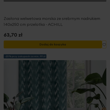
Zasłona welwetowa morska ze srebrnym nadrukiem
140x250 cm przelotka - ACHILL
63,70 zł
Do
Dodaj do koszyka
-20% przy zakupach za min. 99 zł