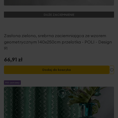
DUŻE ZACIEMNIENIE
Zasłona zielono, srebrna zaciemniająca ze wzorem
geometrycznym 140x250cm przelotka - POLI - Design
91
66,91 zł
Do
Dodaj do koszyka
Hit cenowy