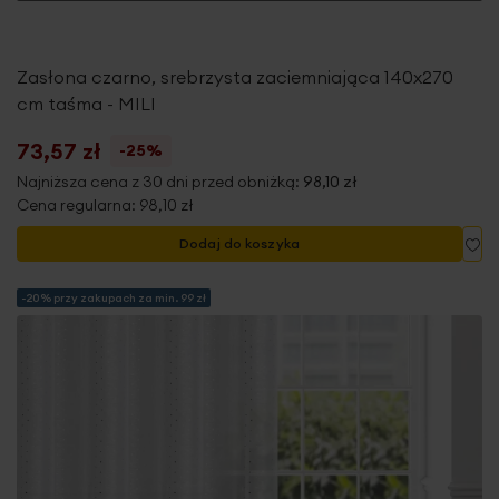
Zasłona czarno, srebrzysta zaciemniająca 140x270
cm taśma - MILI
73,57 zł
-25%
Najniższa cena z 30 dni przed obniżką:
98,10 zł
Cena regularna:
98,10 zł
Do
Dodaj do koszyka
-20% przy zakupach za min. 99 zł