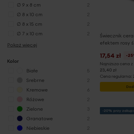
produkty
∅ 9 x 8 cm
2
produkty
∅ 8 x 10 cm
2
produkty
∅ 8 x 15 cm
2
produkty
∅ 7 x 10 cm
2
Świecznik cer
efektem rosy 
Pokaż więcej
17,54 zł
-2
Kolor
Najniższa cena z 
23,40 zł
p
Białe
5
Cena regularna:
r
p
Srebrne
2
o
r
Dod
p
Kremowe
6
d
o
r
u
p
Różowe
2
d
o
k
r
u
p
Zielone
3
d
-20% przy zakupa
t
o
k
r
u
p
Granatowe
2
y
d
t
o
k
r
u
p
Niebieskie
2
y
d
t
o