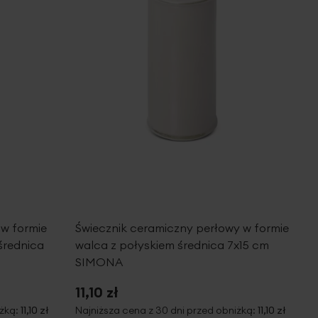
 w formie
Świecznik ceramiczny perłowy w formie
średnica
walca z połyskiem średnica 7x15 cm
SIMONA
11,10 zł
iżką:
11,10 zł
Najniższa cena z 30 dni przed obniżką:
11,10 zł