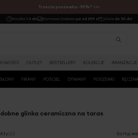
Trzecia poszewka -90%* >>>
Wysyłka
1-2 dni
Darmowa Dostawa
już od 299 zł
Zwrot
do 30 dni
NOWOŚCI
OUTLET
BESTSELLERY
KOLEKCJE
ARANŻACJE
SŁONY
FIRANY
POŚCIEL
DYWANY
POSZEWKI
RĘCZNI
zdobne glinka ceramiczna na taras
kty:
22
Sortuj we