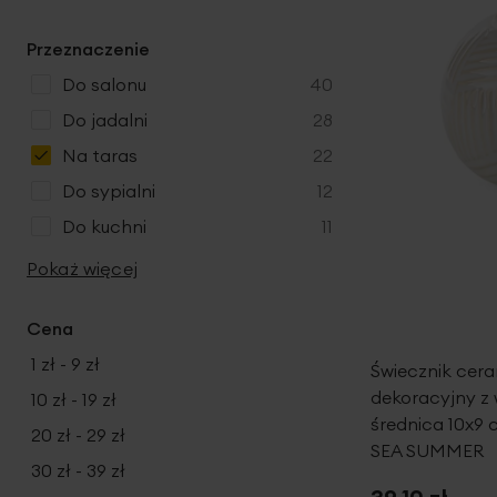
k
r
u
y
d
t
o
k
u
Przeznaczenie
y
d
t
k
u
produkty
do salonu
40
y
t
k
produkty
do jadalni
28
y
t
produkty
na taras
22
y
produkty
do sypialni
12
produkty
do kuchni
11
Pokaż więcej
Cena
1 zł
-
9 zł
Świecznik cer
dekoracyjny z
10 zł
-
19 zł
średnica 10x9
20 zł
-
29 zł
SEA SUMMER
30 zł
-
39 zł