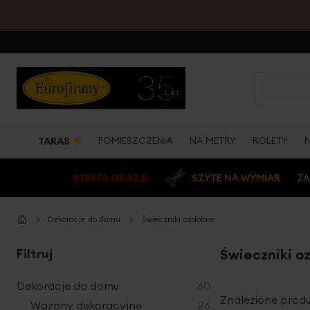
☀
POMIESZCZENIA
NA METRY
ROLETY
TARAS
STREFA OKAZJI
SZYTE NA WYMIAR
ZA
Dekoracje do domu
Świeczniki ozdobne
Filtruj
Świeczniki o
produkty
Dekoracje do domu
60
Znalezione produ
produkty
Wazony dekoracyjne
26