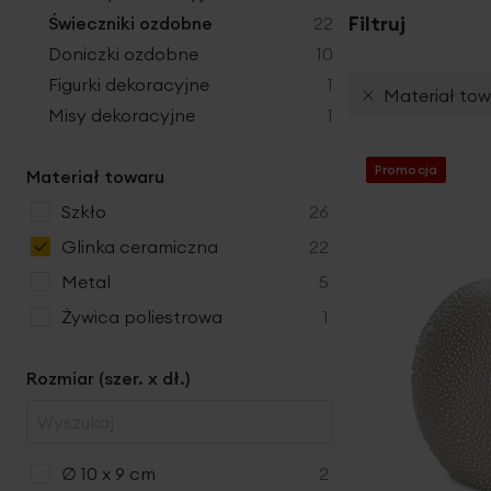
produkty
Filtruj
Świeczniki ozdobne
22
produkty
Doniczki ozdobne
10
produkt
Figurki dekoracyjne
1
Materiał tow
produkt
Misy dekoracyjne
1
Promocja
Materiał towaru
produkty
szkło
26
produkty
glinka ceramiczna
22
produkty
metal
5
produkt
żywica poliestrowa
1
Rozmiar (szer. x dł.)
produkty
∅ 10 x 9 cm
2