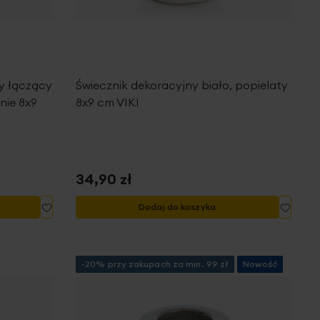
y łączący
Świecznik dekoracyjny biało, popielaty
nie 8x9
8x9 cm VIKI
34,90 zł
Dodaj
Dodaj
Dodaj do koszyka
do
do
listy
listy
życzeń
życze
-20% przy zakupach za min. 99 zł
Nowość