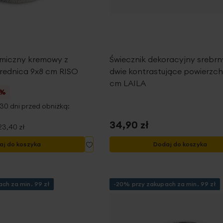
amiczny kremowy z
Świecznik dekoracyjny srebrn
średnica 9x8 cm RISO
dwie kontrastujące powierzch
cm LAILA
5%
30 dni przed obniżką:
34,90 zł
23,40 zł
Dodaj
aj do koszyka
Dodaj do koszyka
do
listy
życzeń
ch za min. 99 zł
-20% przy zakupach za min. 99 zł