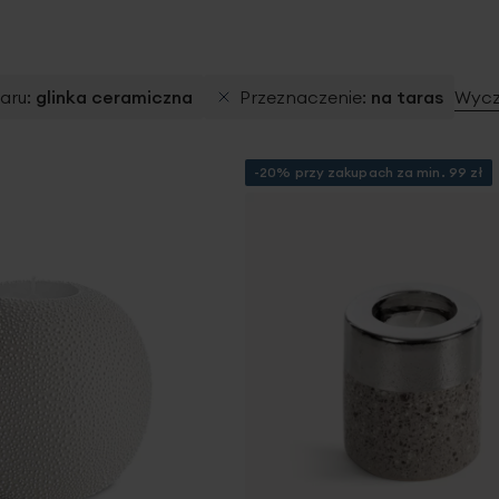
aru
glinka ceramiczna
Przeznaczenie
na taras
Wyczy
-20% przy zakupach za min. 99 zł