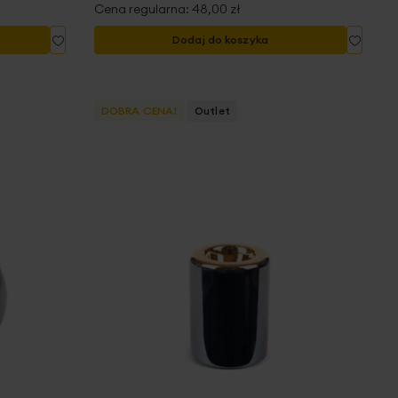
Cena regularna:
48,00 zł
Dodaj
Dodaj
Dodaj do koszyka
do
do
listy
listy
życzeń
życze
DOBRA CENA!
Outlet