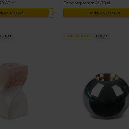
40,80 zł
Cena regularna:
46,70 zł
Dodaj
aj do koszyka
Dodaj do koszyka
do
listy
życzeń
Outlet
DOBRA CENA!
Outlet