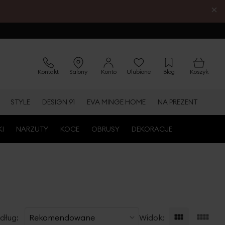
×
Kontakt
Salony
Konto
Ulubione
Blog
Koszyk
STYLE
DESIGN 91
EVA MINGE HOME
NA PREZENT
KI
NARZUTY
KOCE
OBRUSY
DEKORACJE
dług:
Widok: