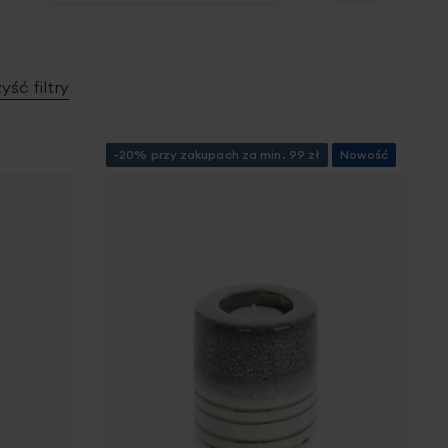
ść filtry
-20% przy zakupach za min. 99 zł
Nowość