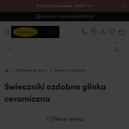
×
Trzecia poszewka -90%* >>>
Zwrot
do 30 dni
Dekoracje do domu
Świeczniki ozdobne
Świeczniki ozdobne glinka
ceramiczna
Filtruj i sortuj