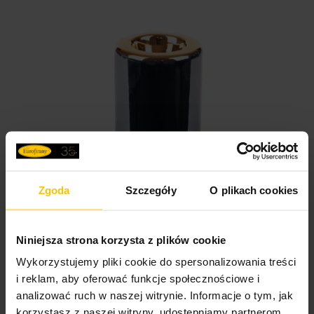
Zgoda
Szczegóły
O plikach cookies
Niniejsza strona korzysta z plików cookie
Wykorzystujemy pliki cookie do spersonalizowania treści
Świecznik ceramiczny granatowo-złoty o lśniącej
i reklam, aby oferować funkcje społecznościowe i
powierzchni ze złotym detalem, kulisty średnica 8x10
analizować ruch w naszej witrynie. Informacje o tym, jak
cm AMORA 1
korzystasz z naszej witryny, udostępniamy partnerom