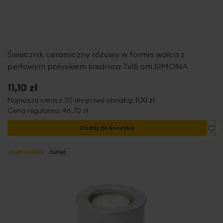
Świecznik ceramiczny różowy w formie walca z
perłowym połyskiem średnica 7x15 cm SIMONA
11,10 zł
Najniższa cena z 30 dni przed obniżką:
11,10 zł
Cena regularna:
46,70 zł
Do
Dodaj do koszyka
DOBRA CENA!
Outlet