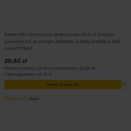
Świecznik ceramiczny granatowo-złoty o lśniącej
powierzchni ze złotym detalem, kulisty średnica 8x15
cm AMORA 1
20,50 zł
Najniższa cena z 30 dni przed obniżką:
20,50 zł
Cena regularna:
48,70 zł
Do
Dodaj do koszyka
DOBRA CENA!
Outlet