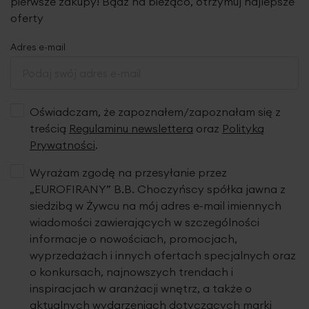
pierwsze zakupy! Bądź na bieżąco, otrzymuj najlepsze
oferty
Adres e-mail
Oświadczam, że zapoznałem/zapoznałam się z
treścią
Regulaminu newslettera
oraz
Polityką
Prywatności
.
Wyrażam zgodę na przesyłanie przez
„EUROFIRANY” B.B. Choczyńscy spółka jawna z
siedzibą w Żywcu na mój adres e-mail imiennych
wiadomości zawierających w szczególności
informacje o nowościach, promocjach,
wyprzedażach i innych ofertach specjalnych oraz
o konkursach, najnowszych trendach i
inspiracjach w aranżacji wnętrz, a także o
aktualnych wydarzeniach dotyczących marki