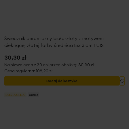
Świecznik ceramiczny biało-złoty z motywem
cieknącej złotej farby średnica 15x13 cm LUIS
30,30 zł
Najniższa cena z 30 dni przed obniżką:
30,30 zł
Cena regularna:
108,20 zł
Do
Dodaj do koszyka
DOBRA CENA!
Outlet