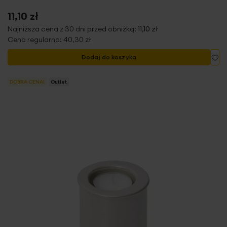
11,10 zł
Najniższa cena z 30 dni przed obniżką:
11,10 zł
Cena regularna:
40,30 zł
Do
Dodaj do koszyka
DOBRA CENA!
Outlet