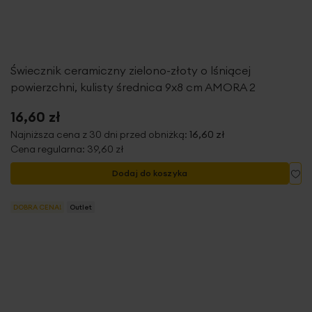
Świecznik ceramiczny zielono-złoty o lśniącej
powierzchni, kulisty średnica 9x8 cm AMORA 2
16,60 zł
Najniższa cena z 30 dni przed obniżką:
16,60 zł
Cena regularna:
39,60 zł
Do
Dodaj do koszyka
DOBRA CENA!
Outlet