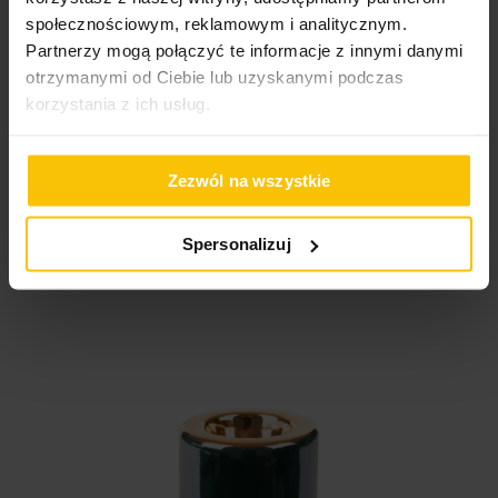
społecznościowym, reklamowym i analitycznym.
17,20 zł
Partnerzy mogą połączyć te informacje z innymi danymi
Najniższa cena z 30 dni przed obniżką:
17,20 zł
otrzymanymi od Ciebie lub uzyskanymi podczas
Cena regularna:
40,80 zł
korzystania z ich usług.
Do
Dodaj do koszyka
Zezwól na wszystkie
DOBRA CENA!
Outlet
Spersonalizuj