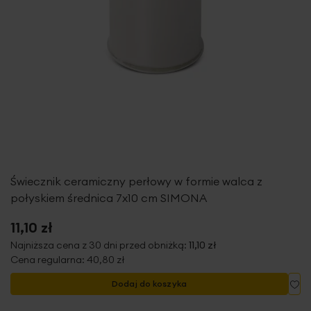
Świecznik ceramiczny perłowy w formie walca z
połyskiem średnica 7x10 cm SIMONA
11,10 zł
Najniższa cena z 30 dni przed obniżką:
11,10 zł
Cena regularna:
40,80 zł
Do
Dodaj do koszyka