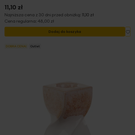
11,10 zł
Najniższa cena z 30 dni przed obniżką:
11,10 zł
Cena regularna:
48,00 zł
Do
Dodaj do koszyka
DOBRA CENA!
Outlet