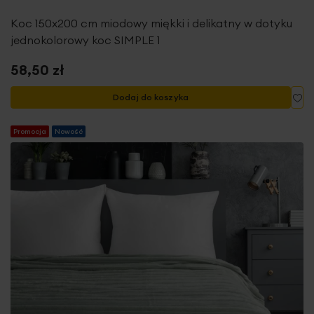
Koc 150x200 cm miodowy miękki i delikatny w dotyku
jednokolorowy koc SIMPLE 1
58,50 zł
Do
Dodaj do koszyka
Promocja
Nowość