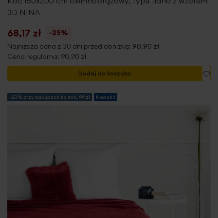
Koc 150x200 cm ciemnobrązowy, typu flano z wzorem
3D NINA
68,17 zł
-25%
Najniższa cena z 30 dni przed obniżką:
90,90 zł
Cena regularna:
90,90 zł
Do
Dodaj do koszyka
-20% przy zakupach za min. 99 zł
Nowość