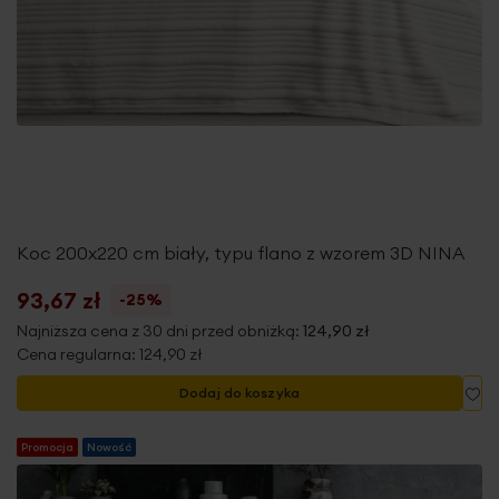
Koc 200x220 cm biały, typu flano z wzorem 3D NINA
93,67 zł
-25%
Najniższa cena z 30 dni przed obniżką:
124,90 zł
Cena regularna:
124,90 zł
Do
Dodaj do koszyka
Promocja
Nowość