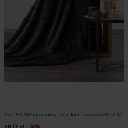
Koc 150x200 cm czarny, typu flano z wzorem 3D NINA
68,17 zł
-25%