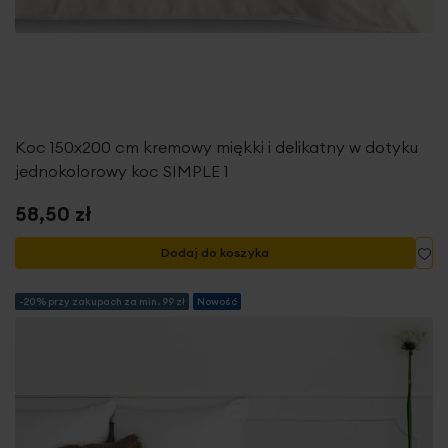
Koc 150x200 cm kremowy miękki i delikatny w dotyku
jednokolorowy koc SIMPLE 1
58,50 zł
Do
Dodaj do koszyka
-20% przy zakupach za min. 99 zł
Nowość