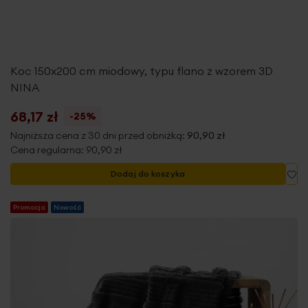
Koc 150x200 cm miodowy, typu flano z wzorem 3D
NINA
68,17 zł
-25%
Najniższa cena z 30 dni przed obniżką:
90,90 zł
Cena regularna:
90,90 zł
Do
Dodaj do koszyka
Promocja
Nowość