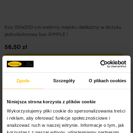
Koc 150x200 cm srebrny miękki i delikatny w dotyku
jednokolorowy koc SIMPLE 1
58,50 zł
Do
Dodaj do koszyka
Promocja
Nowość
Zgoda
Szczegóły
O plikach cookies
Niniejsza strona korzysta z plików cookie
Wykorzystujemy pliki cookie do spersonalizowania treści
i reklam, aby oferować funkcje społecznościowe i
analizować ruch w naszej witrynie. Informacje o tym, jak
korzystasz z naszej witryny, udostępniamy partnerom