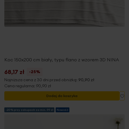
Koc 150x200 cm biały, typu flano z wzorem 3D NINA
68,17 zł
-25%
Najniższa cena z 30 dni przed obniżką:
90,90 zł
Cena regularna:
90,90 zł
Do
Dodaj do koszyka
-20% przy zakupach za min. 99 zł
Nowość