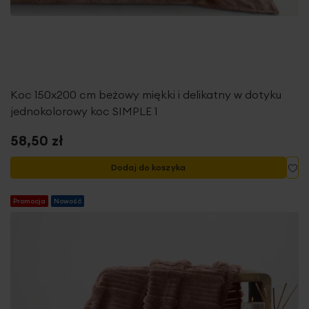
Koc 150x200 cm beżowy miękki i delikatny w dotyku
jednokolorowy koc SIMPLE 1
58,50 zł
Do
Dodaj do koszyka
Promocja
Nowość