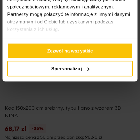
społecznościowym, reklamowym i analitycznym.
Partnerzy mogą połączyć te informacje z innymi danymi
otrzymanymi od Ciebie lub uzyskanymi podczas
korzystania z ich usług.
Zezwól na wszystkie
Spersonalizuj
Koc 150x200 cm srebrny, typu flano z wzorem 3D
NINA
68,17 zł
-25%
Najniższa cena z 30 dni przed obniżką:
90,90 zł