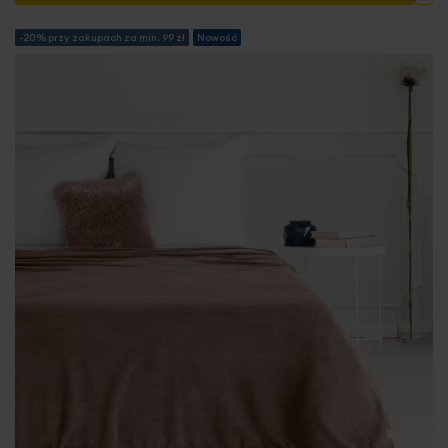
-20% przy zakupach za min. 99 zł
Nowość