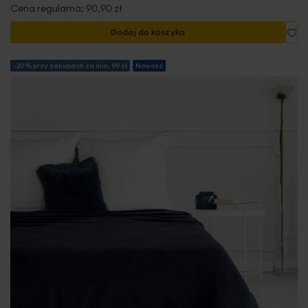
Cena regularna:
90,90 zł
Do
Dodaj do koszyka
-20% przy zakupach za min. 99 zł
Nowość