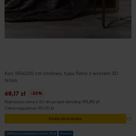
Koc 150x200 cm stalowy, typu flano z wzorem 3D
NINA
68,17 zł
-25%
Najniższa cena z 30 dni przed obniżką:
90,90 zł
Cena regularna:
90,90 zł
Do
Dodaj do koszyka
-20% przy zakupach za min. 99 zł
Nowość