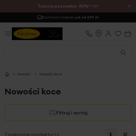
×
Trzecia poszewka -90%* >>>
Zwrot
do 30 dni
Nowości
Nowości koce
Nowości koce
Filtruj i sortuj
Znalezione produkty:
34