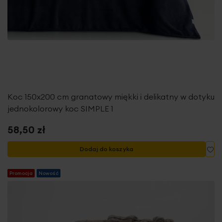
Koc 150x200 cm granatowy miękki i delikatny w dotyku
jednokolorowy koc SIMPLE 1
58,50 zł
Do
Dodaj do koszyka
Promocja
Nowość