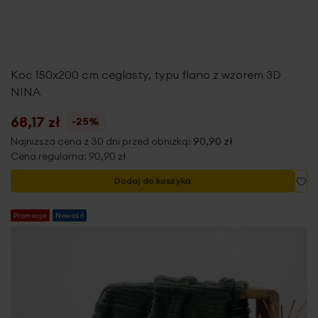
Koc 150x200 cm ceglasty, typu flano z wzorem 3D
NINA
68,17 zł
-25%
Najniższa cena z 30 dni przed obniżką:
90,90 zł
Cena regularna:
90,90 zł
Do
Dodaj do koszyka
Promocja
Nowość