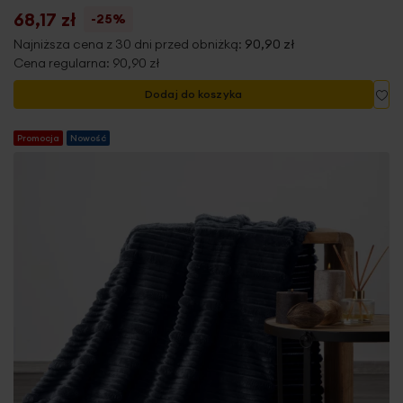
68,17 zł
-25%
Najniższa cena z 30 dni przed obniżką:
90,90 zł
Cena regularna:
90,90 zł
Do
Dodaj do koszyka
Promocja
Nowość