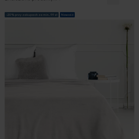
-20% przy zakupach za min. 99 zł
Nowość