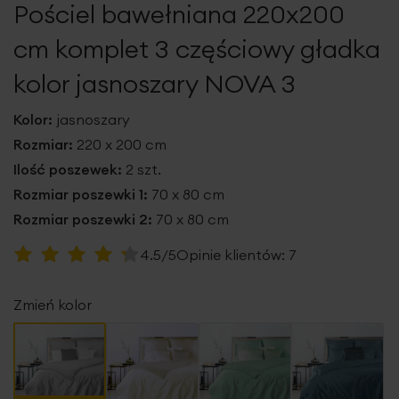
Pościel bawełniana 220x200
galerii
cm komplet 3 częściowy gładka
kolor jasnoszary NOVA 3
Kolor:
jasnoszary
Rozmiar:
220 x 200 cm
Ilość poszewek:
2 szt.
Rozmiar poszewki 1:
70 x 80 cm
Rozmiar poszewki 2:
70 x 80 cm
Ocena:
4.5/5
Opinie klientów:
7
89
100
% of
Zmień kolor