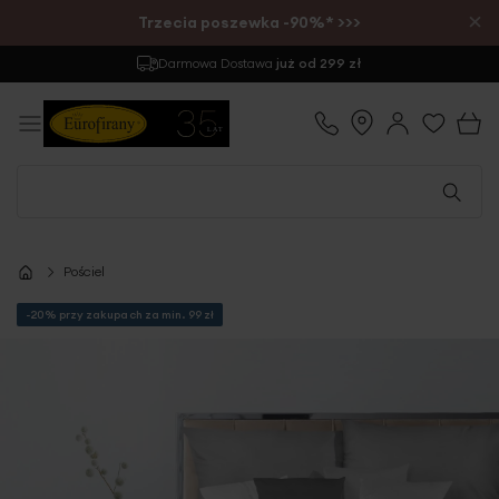
×
Trzecia poszewka -90%* >>>
Darmowa Dostawa
już od 299 zł
Pościel
-20% przy zakupach za min. 99 zł
Przejdź
na
koniec
galerii