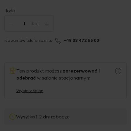
Ilość
-
+
kpl.
lub zamów telefonicznie:
+48 33 472 55 00
Ten produkt możesz
zarezerwować i
odebrać
w salonie stacjonarnym.
Wybierz salon
Wysyłka 1-2 dni robocze