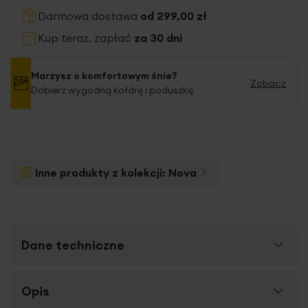
Darmowa dostawa
od 299,00 zł
Kup teraz, zapłać
za 30 dni
Marzysz o komfortowym śnie?
Zobacz
Dobierz wygodną kołdrę i poduszkę
Inne produkty z kolekcji:
Nova
Dane techniczne
Więcej
Opis
SKU
383287
informacji