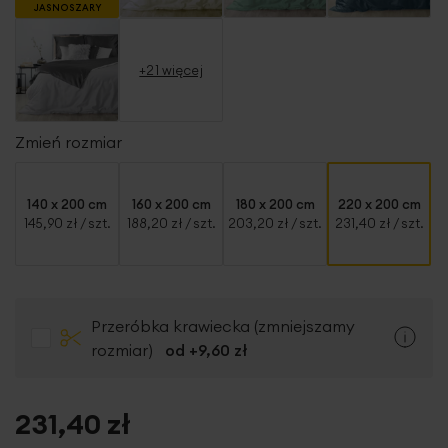
JASNOSZARY
+21 więcej
Zmień rozmiar
140 x 200 cm
160 x 200 cm
180 x 200 cm
220 x 200 cm
145,90 zł
/ szt.
188,20 zł
/ szt.
203,20 zł
/ szt.
231,40 zł
/ szt.
Przeróbka krawiecka (zmniejszamy
rozmiar)
od +
9,60 zł
231,40 zł