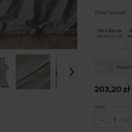
Zmień rozmiar
140 x 200 cm
1
145,90 zł
/ szt.
18
Przeró
203,20 zł
Ilość
-
kpl.