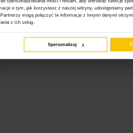
do spersonalizowania treści i reklam, aby oferować funkcje sp
ormacje o tym, jak korzystasz z naszej witryny, udostępniamy p
Partnerzy mogą połączyć te informacje z innymi danymi otrzym
nia z ich usług.
Spersonalizuj
Z