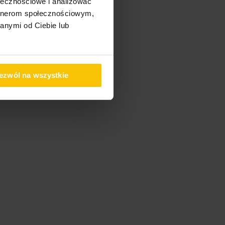
ołecznościowe i analizować
artnerom społecznościowym,
anymi od Ciebie lub
ezwól na wszystkie