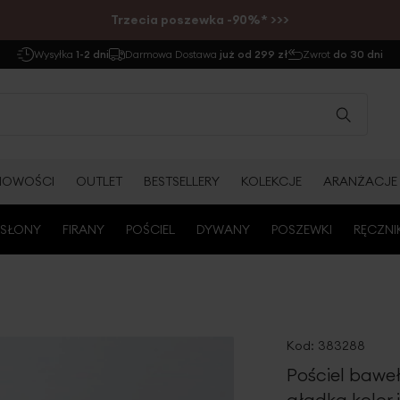
Trzecia poszewka -90%* >>>
Wysyłka
1-2 dni
Darmowa Dostawa
już od 299 zł
Zwrot
do 30 dni
NOWOŚCI
OUTLET
BESTSELLERY
KOLEKCJE
ARANŻACJE
SŁONY
FIRANY
POŚCIEL
DYWANY
POSZEWKI
RĘCZNI
Kod:
383288
Pościel bawe
gładka kolor