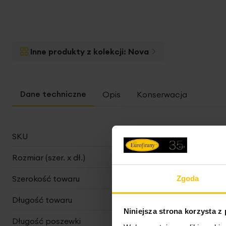
Inne produkty z kolekcji:
Nova
Opis
Konserwacja
Więcej
SKU
383288
informacji
Rozmiar (szer. x dł.)
180 x 200 cm
Szerokość towaru
180 cm
Zgoda
Długość towaru
200 cm
Niniejsza strona korzysta z
Długość poszewki
70 cm