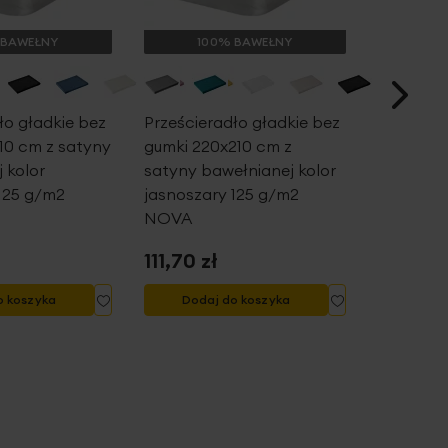
 BAWEŁNY
100% BAWEŁNY
10
ło gładkie bez
Prześcieradło gładkie bez
Prześcier
10 cm z satyny
gumki 220x210 cm z
gumką 16
 kolor
satyny bawełnianej kolor
satyny b
125 g/m2
jasnoszary 125 g/m2
jasnosza
NOVA
NOVA 3
111,70 zł
128,80 
Dodaj
Dodaj
o koszyka
Dodaj do koszyka
Doda
do
do
listy
listy
życzeń
życzeń