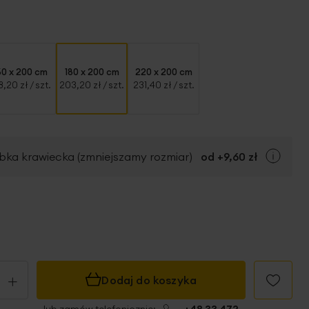
60 x 200 cm
180 x 200 cm
220 x 200 cm
8,20 zł
/ szt.
203,20 zł
/ szt.
231,40 zł
/ szt.
bka krawiecka (zmniejszamy rozmiar)
od +
9,60 zł
+
Dodaj do koszyka