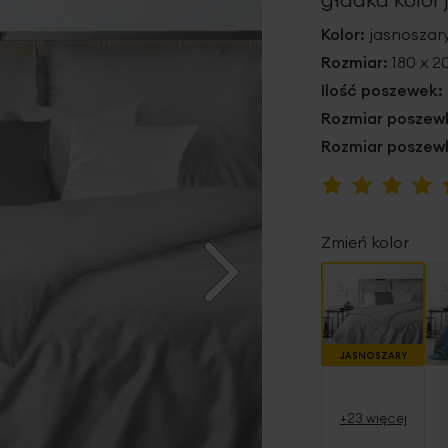
Kolor:
jasnoszar
Rozmiar:
180 x 
Ilość poszewek:
Rozmiar poszewk
Rozmiar poszewk
Ocena:
100
100
% of
Zmień kolor
JASNOSZARY
+23 więcej