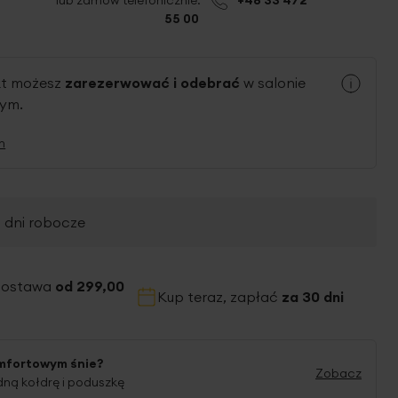
lub zamów telefonicznie:
+48 33 472
55 00
kt możesz
zarezerwować i odebrać
w salonie
nym.
n
2 dni robocze
dostawa
od 299,00
Kup teraz, zapłać
za 30 dni
mfortowym śnie?
Zobacz
ną kołdrę i poduszkę