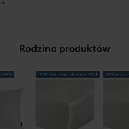
ktu
Rodzina produktów
ka -90%
-20% przy zakupach za min. 99 zł
-20% przy za