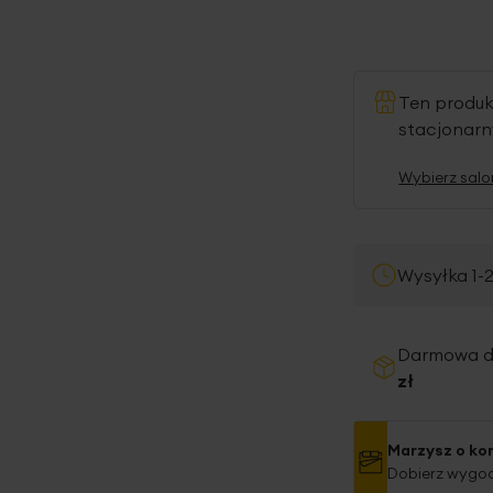
Ten produ
stacjonar
Wybierz salo
Wysyłka 1-
Darmowa 
zł
Marzysz o ko
Dobierz wygod