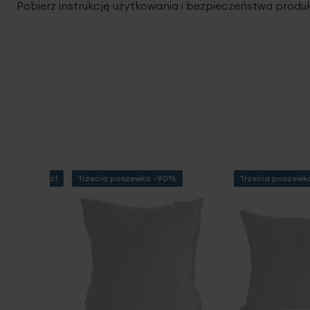
Pobierz instrukcję użytkowania i bezpieczeństwa produ
 za min. 99 zł
Trzecia poszewka -90%
Trzecia poszew