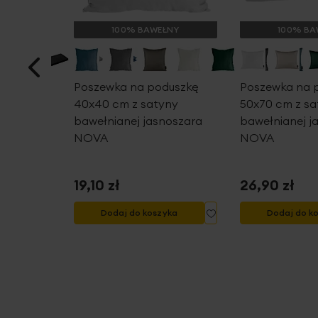
ŁNY
100% BAWEŁNY
100% BA
adkie z
Poszewka na poduszkę
Poszewka na 
cm z
40x40 cm z satyny
50x70 cm z sa
ej kolor
bawełnianej jasnoszara
bawełnianej j
g/m2
NOVA
NOVA
19,10 zł
26,90 zł
Dodaj
Dodaj
yka
Dodaj do koszyka
Dodaj do k
do
do
listy
listy
życzeń
życzeń