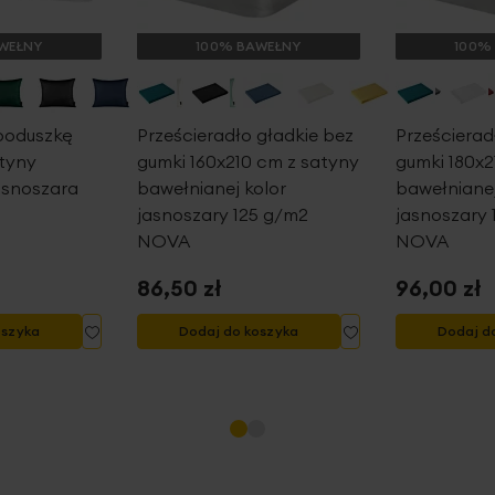
WEŁNY
100% BAWEŁNY
100%
poduszkę
Prześcieradło gładkie bez
Prześcierad
tyny
gumki 160x210 cm z satyny
gumki 180x2
asnoszara
bawełnianej kolor
bawełnianej
jasnoszary 125 g/m2
jasnoszary 
NOVA
NOVA
86,50 zł
96,00 zł
Dodaj
Dodaj
oszyka
Dodaj do koszyka
Dodaj d
do
do
listy
listy
życzeń
życzeń