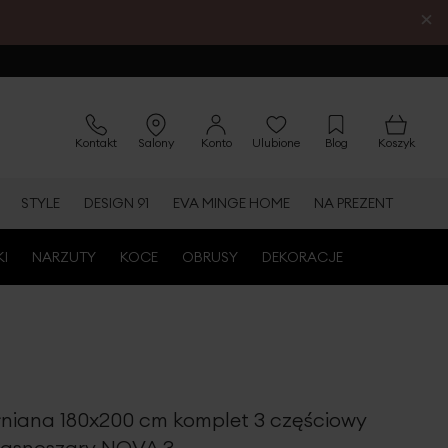
×
Kontakt
Salony
Konto
Ulubione
Blog
Koszyk
STYLE
DESIGN 91
EVA MINGE HOME
NA PREZENT
KI
NARZUTY
KOCE
OBRUSY
DEKORACJE
łniana 180x200 cm komplet 3 częściowy
 jasnoszary NOVA 3