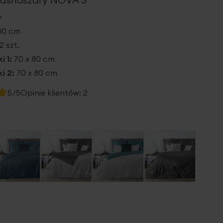
y
200 cm
2 szt.
i 1:
70 x 80 cm
i 2:
70 x 80 cm
5/5
Opinie klientów:
2