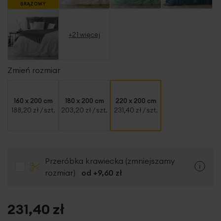
BRĄZOWY
+21 więcej
Zmień rozmiar
160 x 200 cm
180 x 200 cm
220 x 200 cm
188,20 zł
/ szt.
203,20 zł
/ szt.
231,40 zł
/ szt.
Przeróbka krawiecka (zmniejszamy
rozmiar)
od +
9,60 zł
231,40 zł