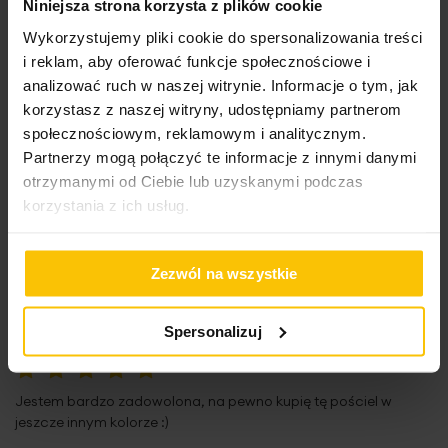
Niniejsza strona korzysta z plików cookie
nadrukiem pasów LEN
Wykorzystujemy pliki cookie do spersonalizowania treści
i reklam, aby oferować funkcje społecznościowe i
analizować ruch w naszej witrynie. Informacje o tym, jak
korzystasz z naszej witryny, udostępniamy partnerom
24,10 zł
85,60 zł
społecznościowym, reklamowym i analitycznym.
Dodaj do listy życzeń
Dodaj do listy życzeń
Do
Dodaj do koszyka
Dodaj do koszyka
Partnerzy mogą połączyć te informacje z innymi danymi
otrzymanymi od Ciebie lub uzyskanymi podczas
korzystania z ich usług.
Zezwól na wszystkie
Opinie o produkcie
Spersonalizuj
100%
Jestem bardzo zadowolona, na pewno kupię tę pościel w
jeszcze innym kolorze :)