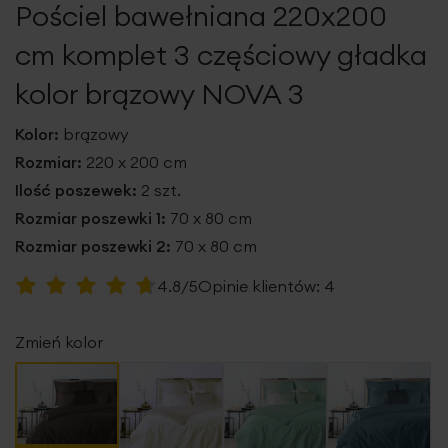
Pościel bawełniana 220x200
galerii
cm komplet 3 częściowy gładka
kolor brązowy NOVA 3
Kolor:
brązowy
Rozmiar:
220 x 200 cm
Ilość poszewek:
2 szt.
Rozmiar poszewki 1:
70 x 80 cm
Rozmiar poszewki 2:
70 x 80 cm
Ocena:
4.8/5
Opinie klientów:
4
95
100
% of
Zmień kolor