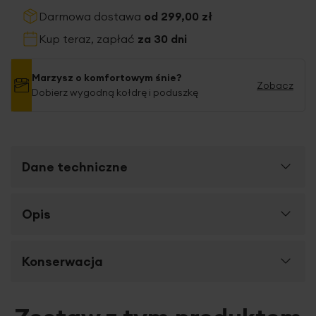
Darmowa dostawa
od 299,00 zł
Kup teraz, zapłać
za 30 dni
Marzysz o komfortowym śnie?
Zobacz
Dobierz wygodną kołdrę i poduszkę
Dane techniczne
Więcej
Opis
SKU
433783
informacji
Rozmiar (szer. x dł.)
220 x 200 cm
Komfortowy sen ma wpływ na naszą kondycję,
Konserwacja
Szerokość towaru
220 cm
samopoczucie, a nawet zdrowie. Dbając o jego jakość,
warto wybierać pościel najwyższej jakości.
Długość towaru
200 cm
Polecamy pościel NOVA wykonaną z
wysokiej jakości
Suszyć w pozycji pionowej