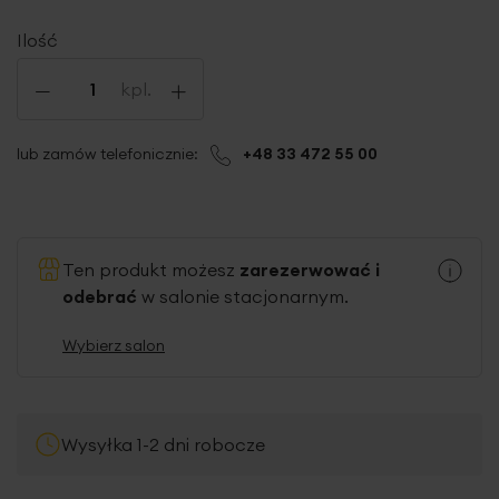
Ilość
-
+
kpl.
lub zamów telefonicznie:
+48 33 472 55 00
Ten produkt możesz
zarezerwować i
odebrać
w salonie stacjonarnym.
Wybierz salon
Wysyłka 1-2 dni robocze