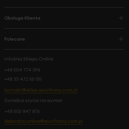
Obsługa Klienta
Polecane
Infolinia Sklepu Online
+48 504 774 396
+48 33 472 55 00
kontakt@sklep.eurofirany.com.pl
Doradca szycia na wymiar
+48 502 847 876
dekorator.online@eurofirany.com.pl