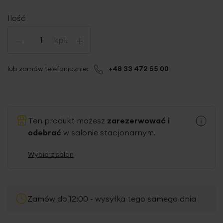
Ilość
-
+
kpl.
lub zamów telefonicznie:
+48 33 472 55 00
Ten produkt możesz
zarezerwować i
odebrać
w salonie stacjonarnym.
Wybierz salon
Zamów do 12:00 - wysyłka tego samego dnia