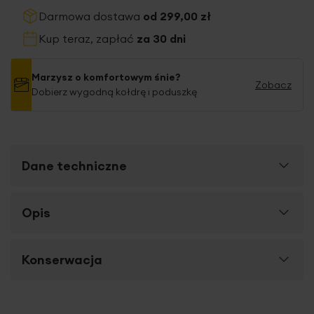
Darmowa dostawa
od 299,00 zł
Kup teraz, zapłać
za 30 dni
Marzysz o komfortowym śnie?
Zobacz
Dobierz wygodną kołdrę i poduszkę
Dane techniczne
Więcej
Opis
SKU
433804
informacji
Rozmiar (szer. x dł.)
220 x 200 cm
Komfortowy sen ma wpływ na naszą kondycję,
Konserwacja
Szerokość towaru
220 cm
samopoczucie, a nawet zdrowie. Dbając o jego jakość,
warto wybierać pościel najwyższej jakości.
Długość towaru
200 cm
Polecamy pościel NOVA wykonaną z
wysokiej jakości
Nie suszyć