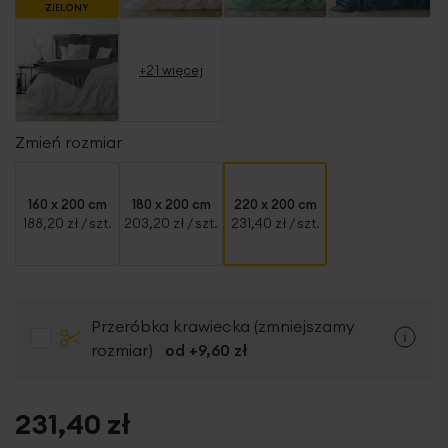
ZIELONY
+21 więcej
Zmień rozmiar
160 x 200 cm
180 x 200 cm
220 x 200 cm
188,20 zł
/ szt.
203,20 zł
/ szt.
231,40 zł
/ szt.
Przeróbka krawiecka (zmniejszamy
rozmiar)
od +
9,60 zł
231,40 zł