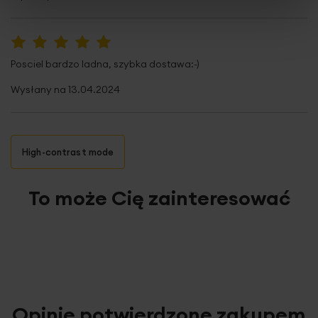
gramatura: 125 g/m2
100%
Posciel bardzo ladna, szybka dostawa:-)
Wysłany na
13.04.2024
High-contrast mode
To może Cię zainteresować
Opinie potwierdzone zakupem