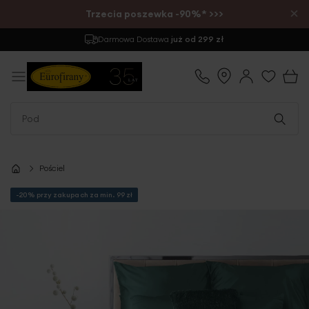
×
Trzecia poszewka -90%* >>>
Zwrot
do 30 dni
Pościel
-20% przy zakupach za min. 99 zł
Przejdź
na
koniec
galerii