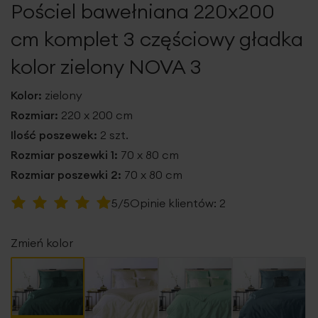
Pościel bawełniana 220x200
galerii
cm komplet 3 częściowy gładka
kolor zielony NOVA 3
Kolor:
zielony
Rozmiar:
220 x 200 cm
Ilość poszewek:
2 szt.
Rozmiar poszewki 1:
70 x 80 cm
Rozmiar poszewki 2:
70 x 80 cm
Ocena:
5/5
Opinie klientów:
2
100
100
% of
Zmień kolor