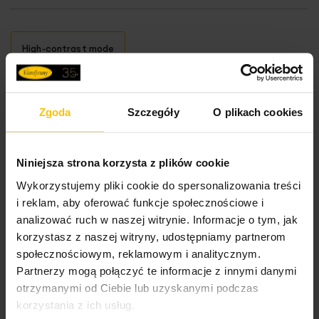
2
gramatura: 170 g/m
High-contrast mode
To może Cię zainteresować
Zgoda
Szczegóły
O plikach cookies
Niniejsza strona korzysta z plików cookie
Wykorzystujemy pliki cookie do spersonalizowania treści
i reklam, aby oferować funkcje społecznościowe i
Opinie potwierdzone zakupem
analizować ruch w naszej witrynie. Informacje o tym, jak
korzystasz z naszej witryny, udostępniamy partnerom
społecznościowym, reklamowym i analitycznym.
Partnerzy mogą połączyć te informacje z innymi danymi
5%
Na podstawie 28319 opinii. Zobacz niektóre opinie
otrzymanymi od Ciebie lub uzyskanymi podczas
tutaj.
korzystania z ich usług.