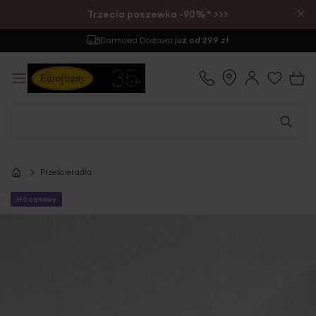
×
Trzecia poszewka -90%* >>>
Darmowa Dostawa
już od 299 zł
Prześcieradła
Hit cenowy
Przejdź
na
koniec
galerii