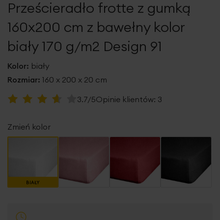
Prześcieradło frotte z gumką
galerii
160x200 cm z bawełny kolor
biały 170 g/m2 Design 91
Kolor:
biały
Rozmiar:
160 x 200 x 20 cm
Ocena:
3.7/5
Opinie klientów:
3
73
100
% of
Zmień kolor
BIAŁY