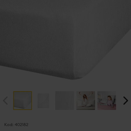
Przejdź
na
Kod:
402182
początek