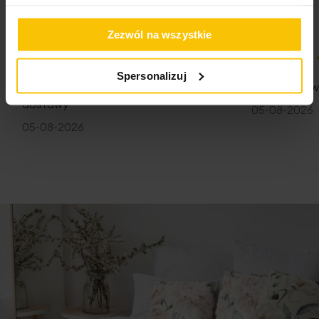
Zezwól na wszystkie
100%
100%
Spersonalizuj
Jestem zadowolona z poziomu usług i
Jestem na w
dostawy
05-08-2026
05-08-2026