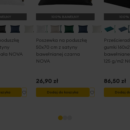
WEŁNY
100% BAWEŁNY
100%
poduszkę
Poszewka na poduszkę
Prześcierad
tyny
50x70 cm z satyny
gumki 160x2
biała NOVA
bawełnianej czarna
bawełnianej
NOVA
125 g/m2 
26,90 zł
86,50 zł
Dodaj
Dodaj
oszyka
Dodaj do koszyka
Dodaj d
do
do
listy
listy
życzeń
życzeń