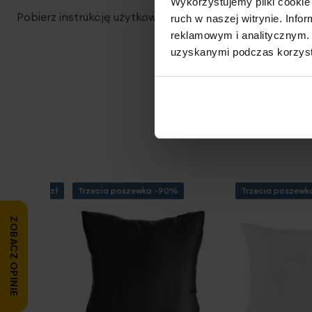
Wykorzystujemy pliki cookie 
Pobierz instrukcję użytkowania i bezpieczeństwa produ
ruch w naszej witrynie. Inf
reklamowym i analitycznym. 
uzyskanymi podczas korzysta
 za min. 99 zł
Trzecia poszewka -90%
Trzecia poszew
ZOBACZ OPINIE