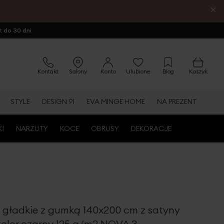
×
ot
do 30 dni
Kontakt
Salony
Konto
Ulubione
Blog
Koszyk
STYLE
DESIGN 91
EVA MINGE HOME
NA PREZENT
KI
NARZUTY
KOCE
OBRUSY
DEKORACJE
o gładkie z gumką 140x200 cm z satyny
kolor czarny 125 g/m2 NOVA 3