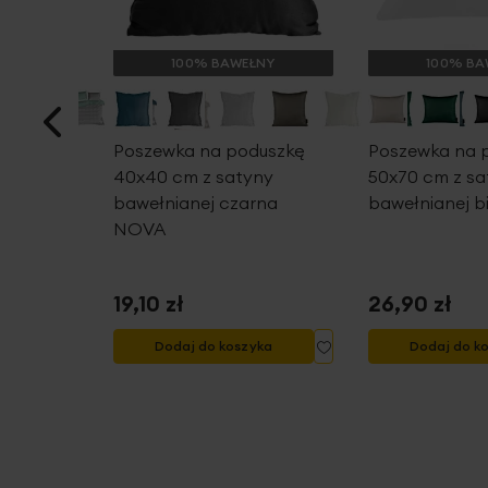
ŁNY
100% BAWEŁNY
100% BA
Poszewka na poduszkę
Poszewka na 
ana
40x40 cm z satyny
50x70 cm z sa
let 3
bawełnianej czarna
bawełnianej 
iały,
NOVA
nna NOVA
19,10 zł
26,90 zł
Dodaj
Dodaj
yka
Dodaj do koszyka
Dodaj do k
do
do
listy
listy
życzeń
życzeń