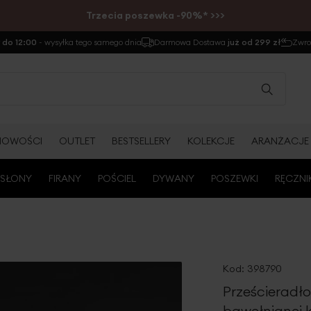
Trzecia poszewka -90%* >>>
do 12:00
- wysyłka tego samego dnia
Darmowa Dostawa
już od 299 zł
Zwr
NOWOŚCI
OUTLET
BESTSELLERY
KOLEKCJE
ARANŻACJE
SŁONY
FIRANY
POŚCIEL
DYWANY
POSZEWKI
RĘCZNI
Kod:
398790
Prześcieradł
bawełnianej 