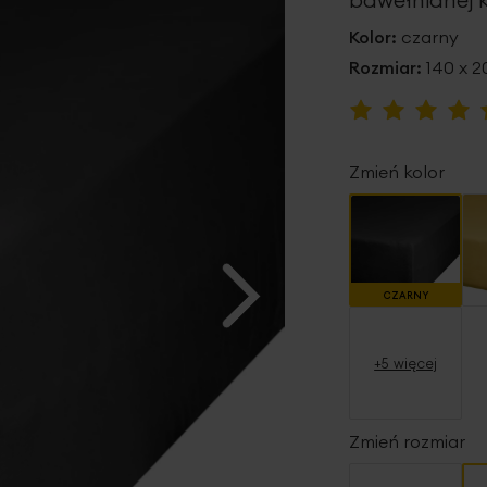
Kolor:
czarny
Rozmiar:
140 x 2
Ocena:
100
100
% of
Zmień kolor
CZARNY
+5 więcej
Zmień rozmiar