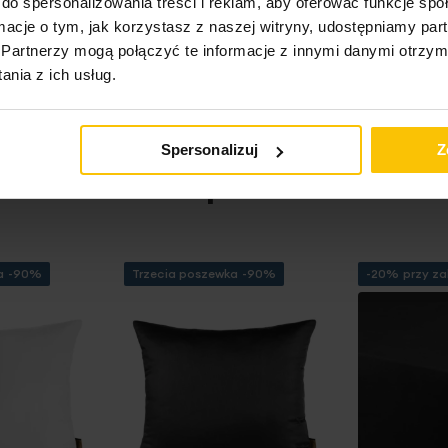
do spersonalizowania treści i reklam, aby oferować funkcje sp
ktu
ormacje o tym, jak korzystasz z naszej witryny, udostępniamy p
Partnerzy mogą połączyć te informacje z innymi danymi otrzym
nia z ich usług.
Spersonalizuj
Z
Rodzina produktów
ka -90%
Trzecia poszewka -90%
-20% przy za