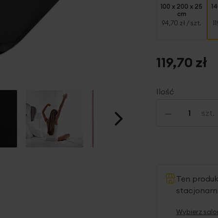
100 x 200 x 25
14
cm
94,70 zł
/ szt.
11
119,70 zł
Ilość
-
szt.
Ten produ
stacjonar
Wybierz salo