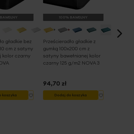
 BAWEŁNY
100% BAWEŁNY
10
ło gładkie bez
Prześcieradło gładkie z
Przeście
10 cm z satyny
gumką 100x200 cm z
gumki 18
 kolor czarny
satyny bawełnianej kolor
bawełnia
NOVA
czarny 125 g/m2 NOVA 3
125 g/m
94,70 zł
96,00 z
Dodaj
Dodaj
o koszyka
Dodaj do koszyka
Doda
do
do
listy
listy
życzeń
życzeń