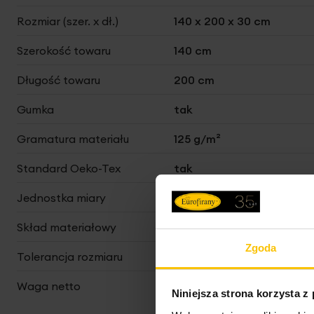
informacji
Rozmiar (szer. x dł.)
140 x 200 x 30 cm
Szerokość towaru
140 cm
Długość towaru
200 cm
Gumka
tak
Gramatura materiału
125 g/m²
Standard Oeko-Tex
tak
Jednostka miary
szt.
Skład materiałowy
satyna, 100% bawełna
Zgoda
Tolerancja rozmiaru
3%
Waga netto
840 g
Niniejsza strona korzysta z