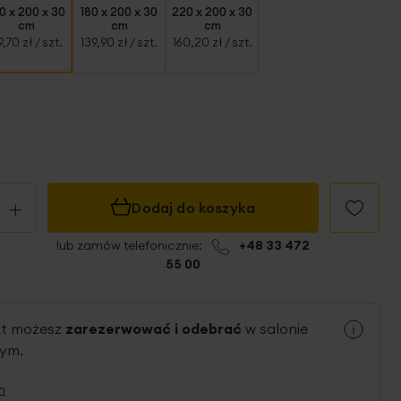
0 x 200 x 30
180 x 200 x 30
220 x 200 x 30
cm
cm
cm
9,70 zł
/ szt.
139,90 zł
/ szt.
160,20 zł
/ szt.
+
Dodaj do koszyka
lub zamów telefonicznie:
+48 33 472
55 00
kt możesz
zarezerwować i odebrać
w salonie
nym.
n