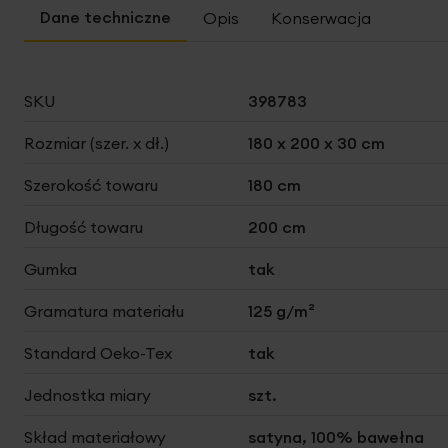
Opis
Konserwacja
Więcej
SKU
398783
informacji
Rozmiar (szer. x dł.)
180 x 200 x 30 cm
Szerokość towaru
180 cm
Długość towaru
200 cm
Gumka
tak
Gramatura materiału
125 g/m²
Standard Oeko-Tex
tak
Jednostka miary
szt.
Skład materiałowy
satyna, 100% bawełna