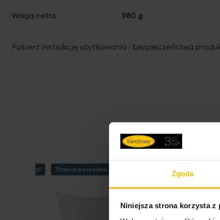
Waga netto
980 g
Pobierz instrukcję użytkowania i bezpieczeństwa produ
 za min. 99 zł
Trzecia poszewka -90%
-20% przy zakup
Zgoda
Niniejsza strona korzysta z