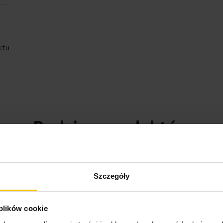
ktu
Rodzina produktów
ach za min. 99 zł
-20% przy zakupach za min. 99 zł
-20% przy za
Szczegóły
 plików cookie