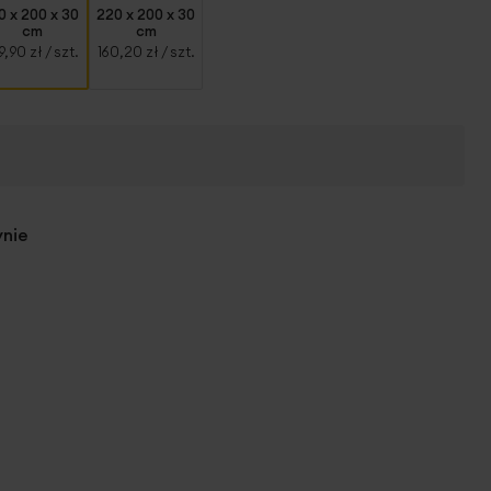
0 x 200 x 30
220 x 200 x 30
cm
cm
9,90 zł
/ szt.
160,20 zł
/ szt.
ynie