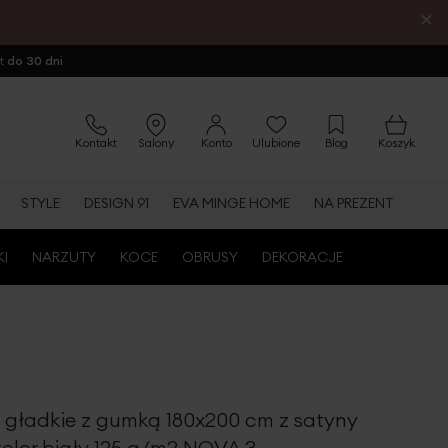
×
ot
do 30 dni
Kontakt
Salony
Konto
Ulubione
Blog
Koszyk
STYLE
DESIGN 91
EVA MINGE HOME
NA PREZENT
KI
NARZUTY
KOCE
OBRUSY
DEKORACJE
o gładkie z gumką 180x200 cm z satyny
kolor biały 125 g/m2 NOVA 3