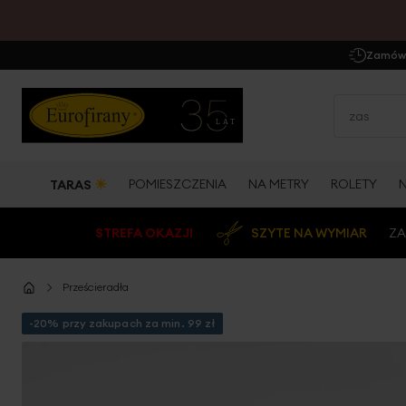
Zamów 
☀
POMIESZCZENIA
NA METRY
ROLETY
TARAS
STREFA OKAZJI
SZYTE NA WYMIAR
ZA
Prześcieradła
-20% przy zakupach za min. 99 zł
Przejdź
na
koniec