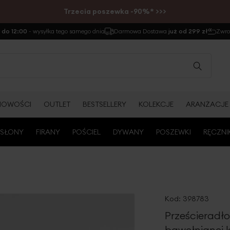
Trzecia poszewka -90%* >>>
do 12:00
- wysyłka tego samego dnia
Darmowa Dostawa
już od 299 zł
Zwr
NOWOŚCI
OUTLET
BESTSELLERY
KOLEKCJE
ARANŻACJE
SŁONY
FIRANY
POŚCIEL
DYWANY
POSZEWKI
RĘCZNI
Kod:
398783
Prześcieradł
bawełnianej 