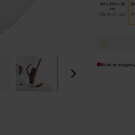
160 x 200 x 30
18
cm
128,80 zł
/ szt.
13
Brak w magaz