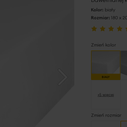
Kolor:
biały
Rozmiar:
180 x 2
Ocena:
100
100
% of
Zmień kolor
BIAŁY
+5 więcej
Zmień rozmiar