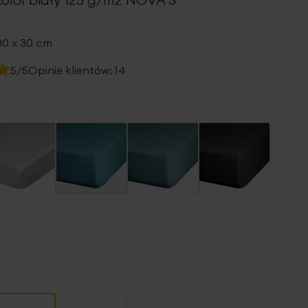
00 x 30 cm
5/5
Opinie klientów:
14